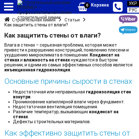
УКР
Корзина
0
РУС
Строительная химия
Статьи
Как защитить стены от влаги?
Как защитить стены от влаги?
Влага в стенах – серьезная проблема, которая может
привести к разрушению конструкций, появлению плесени и
ухудшению микроклимата в помещении.
Конденсат на
стенах
и
влажность на стенах
нуждаются в быстром
решении, и одним из самых эффективных способов является
инъекционная гидроизоляция
.
Основные причины сырости в стенах
Недостаточная или неправильная
гидроизоляция стен
изнутри
.
Проникновение капиллярной влаги через фундамент.
Недостаточная вентиляция помещения.
Различие температур, вызывающих
конденсат на
стенах
.
Дефекты строительных материалов.
Как эффективно защитить стены от