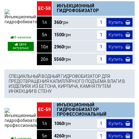
ИНЪЕКЦИОННЫЙ
ЕС-58
ГИДРОФОБИЗАТОР
1л
360
грн
Купить
5л
1500
грн
Купить
В наличии
10л
2960
грн
Купить
20л
5560
грн
Купить
СПЕЦИАЛЬНЫЙ ВОДНЫЙ ГИДРОФОБИЗАТОР ДЛЯ
ПРЕДОТВРАЩЕНИЯ КАПИЛЛЯРНОГО ПОДЪЕМА ВЛАГИ В
ИЗДЕЛИЯХ ИЗ БЕТОНА, КИРПИЧА, КАМНЯ ПУТЕМ
ИНЖЕКЦИИ В СТЕНУ
ИНЪЕКЦИОННЫЙ
ЕС-59
ГИДРОФОБИЗАТОР
ПРОФЕССИОНАЛЬНЫЙ
1л
1060
грн
Купить
5л
4260
грн
Купить
В наличии