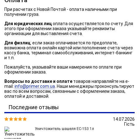
При расчетах с Новой Почтой - оплата наличными при
получении груза.
Для юридических лиц
оплата осуществляется по счету. Для
этого при оформлении заказа указывайте реквизиты
организации для выставления счета.
Для физлиц
: если заказ оплачивается по предоплате,
возможна оплата онлайн картой или пополнение счета через
кассу банка, терминал самообслуживания, интернет-банкинг
и т.п.
Пожалуйста, указывайте ваши намерения по оплате при
оформлении заказа.
Вопросы по доставке и оплате
товаров направляйте на e-
mail:
info@primer.com.ua
. Наши менеджеры проконсультируют
вас по всем вопросам, связанным с оформлением заказа,
оплатой и доставкой.
Последние отзывы
14.07.2026


Гість
Уничтожитель шашеля ЕС-153 1л