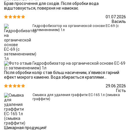
Брав просочення для сходів. Після обробки вода
відштовхується, поверхня не намокає.
01.07.2026


Василь
Гидрофобизатор на органической основе ЕС-69 (с
затемненением) 1л
Після обробки колір став більш насиченим, з'явився гарний
ефект мокрого каменю. Вода збирається краплями...
29.06.2026


Гість
Смывка для удаления граффити ЕС-165 1л (смывка
граффити)
Шикарная продукция!