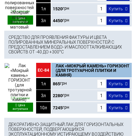
1520
грн
1л
Купить
В наличии
4450
грн
3л
Купить
СРЕДСТВО ДЛЯ ПРОЯВЛЕНИЯ ФАКТУРЫ И ЦВЕТА
ПОЛИРОВАННЫХ МИНЕРАЛЬНЫХ ПОВЕРХНОСТЕЙ С
ПРЕДОСТАВЛЕНИЕМ ВОДО- И МАСЛООТТАЛКИВАЮЩИХ
СВОЙСТВ ОТ -40 ДО +300°С
ЛАК «МОКРЫЙ КАМЕНЬ» ГОРИЗОНТ
ЕС-84
(ДЛЯ ТРОТУАРНОЙ ПЛИТКИ И
КАМНЯ)
865
грн
1л
Купить
2280
грн
3л
Купить
В наличии
7245
грн
10л
Купить
ДЕКОРАТИВНО-ЗАЩИТНЫЙ ЛАК ДЛЯ ГОРИЗОНТАЛЬНЫХ
ПОВЕРХНОСТЕЙ, ПОДВЕРГАЮЩИХСЯ
ЭКСПЛУАТАЦИОННОМУ ИСТИРАЮЩЕМУ ВОЗДЕЙСТВИЮ