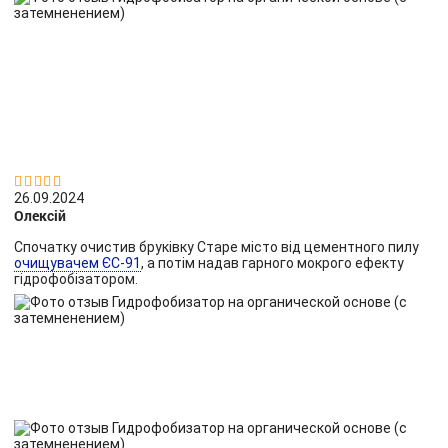


26.09.2024
Олексій
Спочатку очистив бруківку Старе місто від цементного пилу
очищувачем ЄС-91
, а потім надав гарного мокрого ефекту
гідрофобізатором.