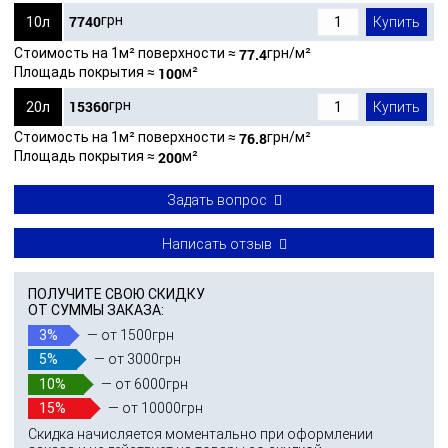
7740
грн
10л
Купить
Стоимость на 1м² поверхности ≈
77.4
грн/м²
Площадь покрытия ≈
100
м²
15360
грн
20л
Купить
Стоимость на 1м² поверхности ≈
76.8
грн/м²
Площадь покрытия ≈
200
м²
Задать вопрос
Написать отзыв
ПОЛУЧИТЕ СВОЮ СКИДКУ
ОТ СУММЫ ЗАКАЗА:
3%
— от 1500грн
5%
— от 3000грн
10%
— от 6000грн
15%
— от 10000грн
Скидка начисляется моментально при оформлении