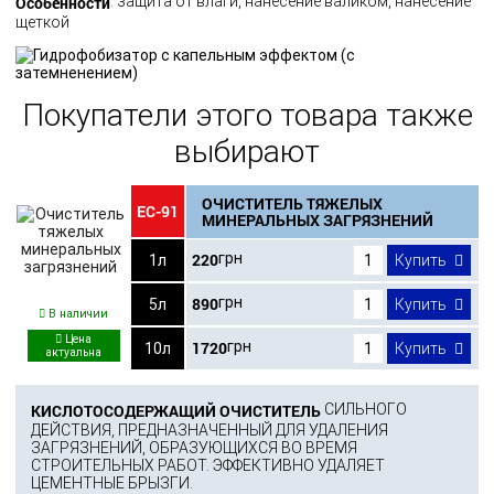
Особенности
: защита от влаги, нанесение валиком, нанесение
щеткой
Покупатели этого товара также
выбирают
ОЧИСТИТЕЛЬ ТЯЖЕЛЫХ
ЕС-91
МИНЕРАЛЬНЫХ ЗАГРЯЗНЕНИЙ
220
грн
1л
Купить
890
грн
5л
Купить
В наличии
1720
грн
10л
Купить
КИСЛОТОСОДЕРЖАЩИЙ ОЧИСТИТЕЛЬ
СИЛЬНОГО
ДЕЙСТВИЯ, ПРЕДНАЗНАЧЕННЫЙ ДЛЯ УДАЛЕНИЯ
ЗАГРЯЗНЕНИЙ, ОБРАЗУЮЩИХСЯ ВО ВРЕМЯ
СТРОИТЕЛЬНЫХ РАБОТ. ЭФФЕКТИВНО УДАЛЯЕТ
ЦЕМЕНТНЫЕ БРЫЗГИ.