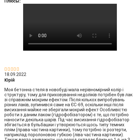
Плюсы:


18.09.2022
Юрій
Моя бетонна стеля в новобуді мала нерівномірний колір і
структуру, тому для приховування недоліків потрібен був лак
зі справжнім мокрим ефектом. Після кількох випробувань
різних лаків, зупинився саме на ЄС-69, оскільки інші після
висихання майже не зберігали мокрий ефект Особливістю
роботи з даним лаком (гідрофобізатором) є те, що потрібно
наносити декілька шарів. Під час висихання гідрофобізатор
збігається в бульбашки і утворюються щось типу темних
плям (права частина картинки), тому потрібно їх розтерти,
наприклад поролоновою губкою (ліва частина картинки).
Також варто зауважити, що розхід складає близько 1 л. на 3