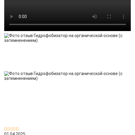


01.04.2025