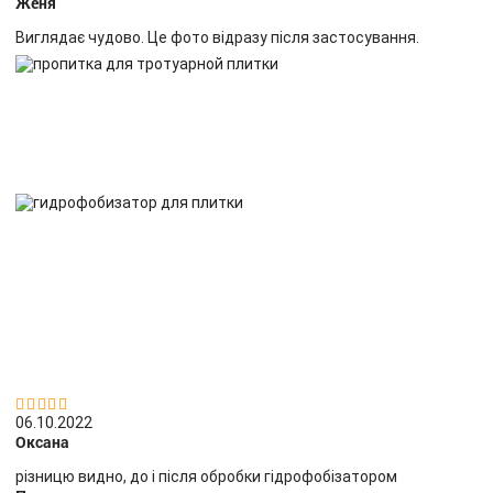
Женя
Виглядає чудово. Це фото відразу після застосування.


06.10.2022
Оксана
різницю видно, до і після обробки гідрофобізатором