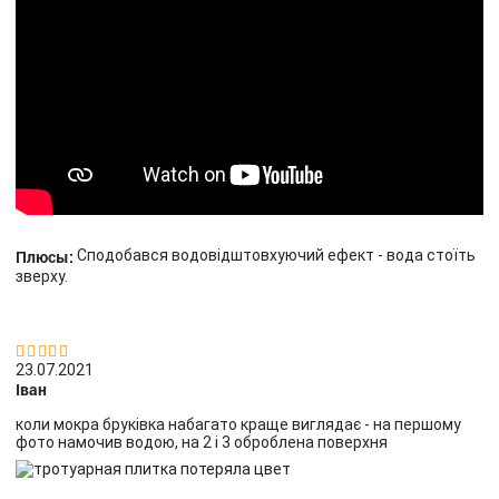
Плюсы:
Сподобався водовідштовхуючий ефект - вода стоїть
зверху.


23.07.2021
Іван
коли мокра бруківка набагато краще виглядає - на першому
фото намочив водою, на 2 і 3 оброблена поверхня