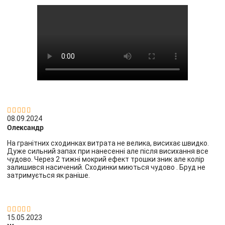


08.09.2024
Олександр
На гранітних сходинках витрата не велика, висихає швидко.
Дуже сильний запах при нанесенні але після висихання все
чудово. Через 2 тижні мокрий ефект трошки зник але колір
залишився насичений. Сходинки миються чудово . Бруд не
затримується як раніше.


15.05.2023