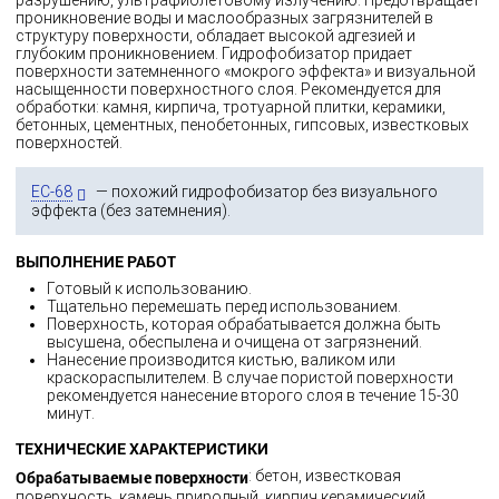
разрушению, ультрафиолетовому излучению. Предотвращает
проникновение воды и маслообразных загрязнителей в
структуру поверхности, обладает высокой адгезией и
глубоким проникновением. Гидрофобизатор придает
поверхности затемненного «мокрого эффекта» и визуальной
насыщенности поверхностного слоя. Рекомендуется для
обработки: камня, кирпича, тротуарной плитки, керамики,
бетонных, цементных, пенобетонных, гипсовых, известковых
поверхностей.
ЕС-68
— похожий гидрофобизатор без визуального
эффекта (без затемнения).
ВЫПОЛНЕНИЕ РАБОТ
Готовый к использованию.
Тщательно перемешать перед использованием.
Поверхность, которая обрабатывается должна быть
высушена, обеспылена и очищена от загрязнений.
Нанесение производится кистью, валиком или
краскораспылителем. В случае пористой поверхности
рекомендуется нанесение второго слоя в течение 15-30
минут.
ТЕХНИЧЕСКИЕ ХАРАКТЕРИСТИКИ
Обрабатываемые поверхности
: бетон, известковая
поверхность, камень природный, кирпич керамический,