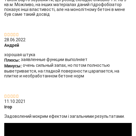
кв.м. Можливо, на інших матеріалах даний гідрофобізатор
показує інші властивості, але на монолітному бетоні в мене
був саме такий досвід


28.06.2022
Андрей
хорошая штука
Плюсы:
заявленные функции выполняет
Минусы:
очень сильный запах, но потом полностью
выветривается, на гладкой поверхности царапается, на
плитке и необработанном бетоне норм


11.10.2021
Ігор
Задоволений мокрим ефектом і загальними результатами.