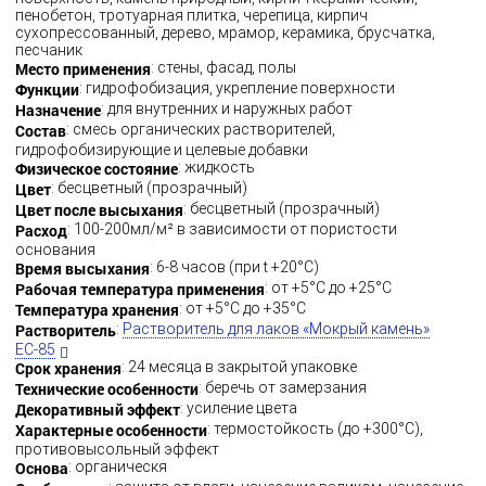
пенобетон, тротуарная плитка, черепица, кирпич
сухопрессованный, дерево, мрамор, керамика, брусчатка,
песчаник
Место применения
: стены, фасад, полы
Функции
: гидрофобизация, укрепление поверхности
Назначение
: для внутренних и наружных работ
Состав
: смесь органических растворителей,
гидрофобизирующие и целевые добавки
Физическое состояние
: жидкость
Цвет
: бесцветный (прозрачный)
Цвет после высыхания
: бесцветный (прозрачный)
Расход
: 100-200мл/м² в зависимости от пористости
основания
Время высыхания
: 6-8 часов (при t +20°С)
Рабочая температура применения
: от +5°C до +25°C
Температура хранения
: от +5°C до +35°C
Растворитель
:
Растворитель для лаков «Мокрый камень»
ЕС-85
Срок хранения
: 24 месяца в закрытой упаковке
Технические особенности
: беречь от замерзания
Декоративный эффект
: усиление цвета
Характерные особенности
: термостойкость (до +300°С),
противовысольный эффект
Основа
: органическя