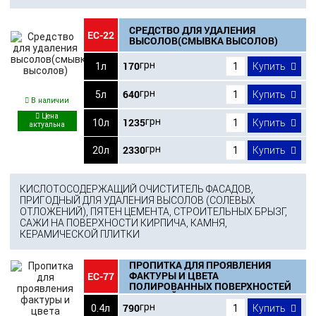
СРЕДСТВО ДЛЯ УДАЛЕНИЯ
ЕС-22
ВЫСОЛОВ(СМЫВКА ВЫСОЛОВ)
170
грн
1л
Купить
640
грн
5л
Купить
В наличии
1235
грн
10л
Купить
2330
грн
20л
Купить
КИСЛОТОСОДЕРЖАЩИЙ ОЧИСТИТЕЛЬ ФАСАДОВ,
ПРИГОДНЫЙ ДЛЯ УДАЛЕНИЯ ВЫСОЛОВ (СОЛЕВЫХ
ОТЛОЖЕНИЙ), ПЯТЕН ЦЕМЕНТА, СТРОИТЕЛЬНЫХ БРЫЗГ,
САЖИ НА ПОВЕРХНОСТИ КИРПИЧА, КАМНЯ,
КЕРАМИЧЕСКОЙ ПЛИТКИ
ПРОПИТКА ДЛЯ ПРОЯВЛЕНИЯ
ФАКТУРЫ И ЦВЕТА
ЕС-77
ПОЛИРОВАННЫХ ПОВЕРХНОСТЕЙ
«МОКРЫЙ КАМЕНЬ ЭКСТРА»
МАТОВЫЙ
790
грн
0.4л
Купить