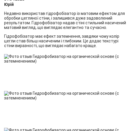
Юрій
Недавно використав гідрофобізатор із матовим ефектом для
обробки цегляної стіни, і залишився дуже задоволений
результатом. Гідрофобізатор надав стіні стильний насичений
матовий вигляд, що виглядає елегантно та сучасно.
Гідрофобізатор має ефект затемнення, завдяки чому колір
цегли став більш насиченим і глибоким. Це додає текстурі
стіни виразності, що виглядає набагато краще.