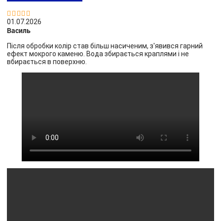


01.07.2026
Василь
Після обробки колір став більш насиченим, з'явився гарний
ефект мокрого каменю. Вода збирається краплями і не
вбирається в поверхню.