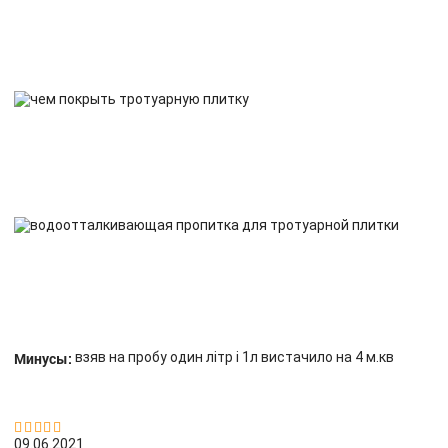
Минусы:
взяв на пробу один літр і 1л вистачило на 4 м.кв


09.06.2021