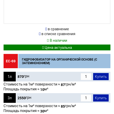
в сравнение
в списке сравнения
В наличии
ГИДРОФОБИЗАТОР НА ОРГАНИЧЕСКОЙ ОСНОВЕ (С
ЕС-69
ЗАТЕМНЕНЕНИЕМ)
870
грн
1л
Купить
Стоимость на 1м² поверхности ≈
87
грн/м²
Площадь покрытия ≈
10
м²
2550
грн
3л
Купить
Стоимость на 1м² поверхности ≈
85
грн/м²
Площадь покрытия ≈
30
м²