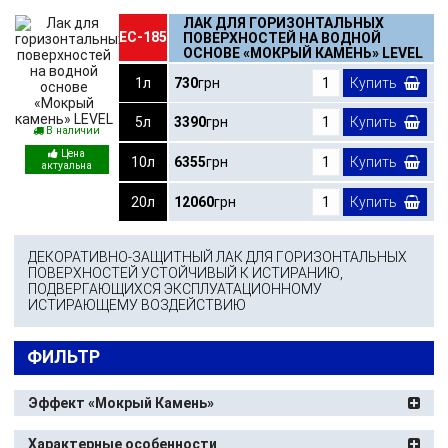
ЛАК ДЛЯ ГОРИЗОНТАЛЬНЫХ
ЕС-185
ПОВЕРХНОСТЕЙ НА ВОДНОЙ
ОСНОВЕ «МОКРЫЙ КАМЕНЬ» LEVEL
1л
730
грн
Купить
5л
3390
грн
Купить
В наличии
10л
6355
грн
Купить
20л
12060
грн
Купить
ДЕКОРАТИВНО-ЗАЩИТНЫЙ ЛАК ДЛЯ ГОРИЗОНТАЛЬНЫХ
ПОВЕРХНОСТЕЙ УСТОЙЧИВЫЙ К ИСТИРАНИЮ,
ПОДВЕРГАЮЩИХСЯ ЭКСПЛУАТАЦИОННОМУ
ИСТИРАЮЩЕМУ ВОЗДЕЙСТВИЮ
ФИЛЬТР
Эффект «Мокрый Камень»
Характерные особенности