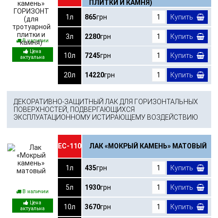
ПЛИТКИ И КАМНЯ)
1л
865
грн
Купить
3л
2280
грн
Купить
В наличии
10л
7245
грн
Купить
20л
14220
грн
Купить
ДЕКОРАТИВНО-ЗАЩИТНЫЙ ЛАК ДЛЯ ГОРИЗОНТАЛЬНЫХ
ПОВЕРХНОСТЕЙ, ПОДВЕРГАЮЩИХСЯ
ЭКСПЛУАТАЦИОННОМУ ИСТИРАЮЩЕМУ ВОЗДЕЙСТВИЮ
ЕС-110
ЛАК «МОКРЫЙ КАМЕНЬ» МАТОВЫЙ
1л
435
грн
Купить
5л
1930
грн
Купить
В наличии
10л
3670
грн
Купить