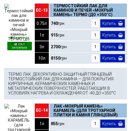
ТЕРМОСТОЙКИЙ ЛАК ДЛЯ
ЕС-13
КАМИНОВ И ПЕЧЕЙ «МОКРЫЙ
КАМЕНЬ» ТЕРМО (ДО +350°С)
0.75л
740
грн
Купить
1л
915
грн
Купить
В наличии
3л
2700
грн
Купить
10л
8150
грн
Купить
ТЕРМО ЛАК. ДЕКОРАТИВНО-ЗАЩИТНЫЙ ГЛЯНЦЕВЫЙ
ТЕРМОСТОЙКИЙ ЛАК ДЛЯ КАМИНА — ДЛЯ ПОКРЫТИЯ
КИРПИЧНЫХ, КЕРАМИЧЕСКИХ КАМЕННЫХ И
МЕТАЛЛИЧЕСКИХ ПОВЕРХНОСТЕЙ, РАБОТАЮЩИХ В
УСЛОВИЯХ НАГРЕВА И ОХЛАЖДЕНИЯ ОТ -40 ДО +350°С
ЛАК «МОКРЫЙ КАМЕНЬ»
ЕС-14
КАРАМЕЛЬ (ДЛЯ ТРОТУАРНОЙ
ПЛИТКИ И КАМНЯ ГЛЯНЦЕВЫЙ)
1л
855
грн
Купить