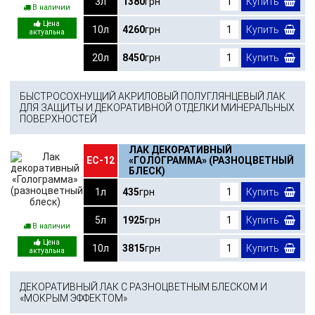
3л
1380
грн
Купить
В наличии
10л
4260
грн
Купить
20л
8450
грн
Купить
БЫСТРОСОХНУЩИЙ АКРИЛОВЫЙ ПОЛУГЛЯНЦЕВЫЙ ЛАК
ДЛЯ ЗАЩИТЫ И ДЕКОРАТИВНОЙ ОТДЕЛКИ МИНЕРАЛЬНЫХ
ПОВЕРХНОСТЕЙ
ЛАК ДЕКОРАТИВНЫЙ
ЕС-12
«ГОЛОГРАММА» (РАЗНОЦВЕТНЫЙ
БЛЕСК)
1л
435
грн
Купить
5л
1925
грн
Купить
В наличии
10л
3815
грн
Купить
ДЕКОРАТИВНЫЙ ЛАК С РАЗНОЦВЕТНЫМ БЛЕСКОМ И
«МОКРЫМ ЭФФЕКТОМ»