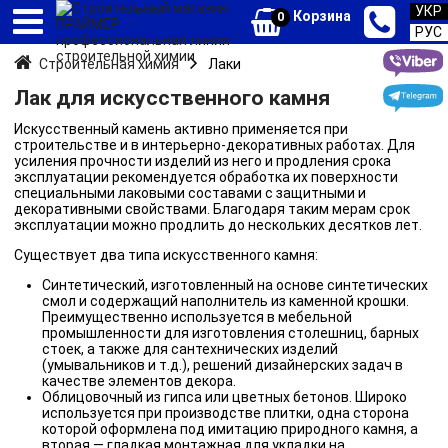
УКР
Корзина
0
РУС
Строительная химия
Лаки
Лак для искусственного камня
Искусственный камень активно применяется при
строительстве и в интерьерно-декоративных работах. Для
усиления прочности изделий из него и продления срока
эксплуатации рекомендуется обработка их поверхности
специальными лаковыми составами с защитными и
декоративными свойствами. Благодаря таким мерам срок
эксплуатации можно продлить до нескольких десятков лет.
Существует два типа искусственного камня:
Синтетический, изготовленный на основе синтетических
смол и содержащий наполнитель из каменной крошки.
Преимущественно используется в мебельной
промышленности для изготовления столешниц, барных
стоек, а также для сантехнических изделий
(умывальников и т.д.), решений дизайнерских задач в
качестве элементов декора.
Облицовочный из гипса или цветных бетонов. Широко
используется при производстве плитки, одна сторона
которой оформлена под имитацию природного камня, а
вторая — гладкая монтажная для укладки на