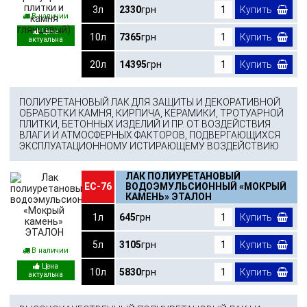
3л
2330
грн
Купить
В наличии
10л
7365
грн
Купить
20л
14395
грн
Купить
ПОЛИУРЕТАНОВЫЙ ЛАК ДЛЯ ЗАЩИТЫ И ДЕКОРАТИВНОЙ
ОБРАБОТКИ КАМНЯ, КИРПИЧА, КЕРАМИКИ, ТРОТУАРНОЙ
ПЛИТКИ, БЕТОННЫХ ИЗДЕЛИЙ И ПР. ОТ ВОЗДЕЙСТВИЯ
ВЛАГИ И АТМОСФЕРНЫХ ФАКТОРОВ, ПОДВЕРГАЮЩИХСЯ
ЭКСПЛУАТАЦИОННОМУ ИСТИРАЮЩЕМУ ВОЗДЕЙСТВИЮ
ЛАК ПОЛИУРЕТАНОВЫЙ
ЕС-76
ВОДОЭМУЛЬСИОННЫЙ «МОКРЫЙ
КАМЕНЬ» ЭТАЛОН
1л
645
грн
Купить
5л
3105
грн
Купить
В наличии
10л
5830
грн
Купить