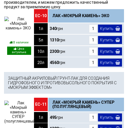
производителем, и можем предложить качественный
продукт за приемлемую цену.
ЕС-10
ЛАК «МОКРЫЙ КАМЕНЬ» ЭКО
1л
340
грн
Купить
5л
1310
грн
Купить
В наличии
10л
2300
грн
Купить
20л
4560
грн
Купить
ЗАЩИТНЫЙ АКРИЛОВЫЙ ГРУНТ-ЛАК ДЛЯ СОЗДАНИЯ
ГИДРОФОБНОГО И ПРОТИВОВЫСОЛЬНОГО ПОКРЫТИЯ С
«МОКРЫМ ЭФФЕКТОМ»
ЛАК «МОКРЫЙ КАМЕНЬ» СУПЕР
ЕС-11
(ПОЛУГЛЯНЦЕВЫЙ)
1л
495
грн
Купить