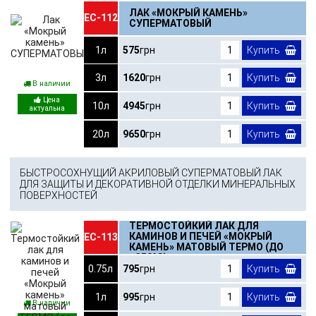
ЛАК «МОКРЫЙ КАМЕНЬ»
ЕС-112
СУПЕРМАТОВЫЙ
1л
575
грн
Купить
3л
1620
грн
Купить
В наличии
10л
4945
грн
Купить
20л
9650
грн
Купить
БЫСТРОСОХНУЩИЙ АКРИЛОВЫЙ СУПЕРМАТОВЫЙ ЛАК
ДЛЯ ЗАЩИТЫ И ДЕКОРАТИВНОЙ ОТДЕЛКИ МИНЕРАЛЬНЫХ
ПОВЕРХНОСТЕЙ
ТЕРМОСТОЙКИЙ ЛАК ДЛЯ
КАМИНОВ И ПЕЧЕЙ «МОКРЫЙ
ЕС-113
КАМЕНЬ» МАТОВЫЙ ТЕРМО (ДО
+350°С)
0.75л
795
грн
Купить
1л
995
грн
Купить
В наличии