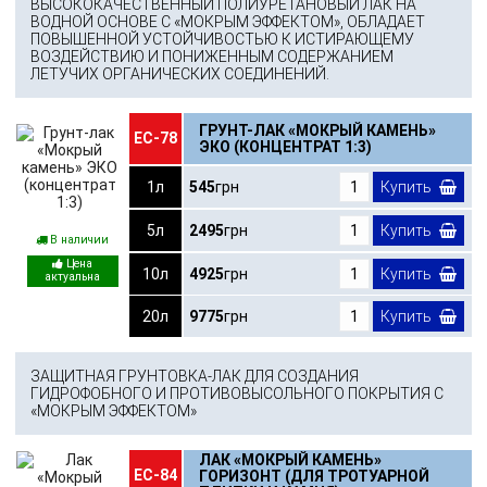
ВЫСОКОКАЧЕСТВЕННЫЙ ПОЛИУРЕТАНОВЫЙ ЛАК НА
ВОДНОЙ ОСНОВЕ С «МОКРЫМ ЭФФЕКТОМ», ОБЛАДАЕТ
ПОВЫШЕННОЙ УСТОЙЧИВОСТЬЮ К ИСТИРАЮЩЕМУ
ВОЗДЕЙСТВИЮ И ПОНИЖЕННЫМ СОДЕРЖАНИЕМ
ЛЕТУЧИХ ОРГАНИЧЕСКИХ СОЕДИНЕНИЙ.
ГРУНТ-ЛАК «МОКРЫЙ КАМЕНЬ»
ЕС-78
ЭКО (КОНЦЕНТРАТ 1:3)
1л
545
грн
Купить
5л
2495
грн
Купить
В наличии
10л
4925
грн
Купить
20л
9775
грн
Купить
ЗАЩИТНАЯ ГРУНТОВКА-ЛАК ДЛЯ СОЗДАНИЯ
ГИДРОФОБНОГО И ПРОТИВОВЫСОЛЬНОГО ПОКРЫТИЯ С
«МОКРЫМ ЭФФЕКТОМ»
ЛАК «МОКРЫЙ КАМЕНЬ»
ЕС-84
ГОРИЗОНТ (ДЛЯ ТРОТУАРНОЙ