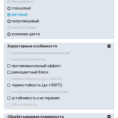
без эффекта
глянцевый
матовый
полуглянцевый
полуматовый
усиление цвета
Характерные особенности
для полированных поверхностей
защита древесины
противовысольный эффект
разноцветный блеск
термостойкость (до +300°С)
термостойкость (до +350°С)
устойчивость к влажной уборке
устойчивость к истиранию
УФ-стойкость
Обрабатываемая поверхность