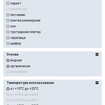
паркет
пенобетон
песчаник
плитка клинкерная
пол
тротуарная плитка
черепица
шифер
Основа
водная
органическя
спиртовая
Температура использования
от +10°C до +25°C
от +10°C до +30°C
от +10°C до +35°C