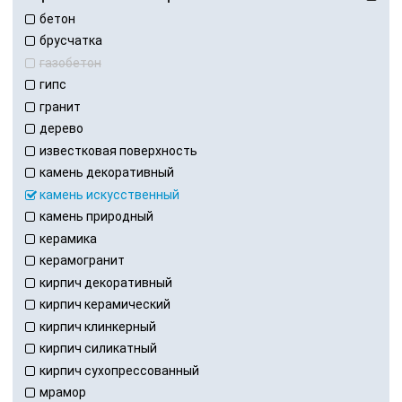
бетон
брусчатка
газобетон
гипс
гранит
дерево
известковая поверхность
камень декоративный
камень искусственный
камень природный
керамика
керамогранит
кирпич декоративный
кирпич керамический
кирпич клинкерный
кирпич силикатный
кирпич сухопрессованный
мрамор