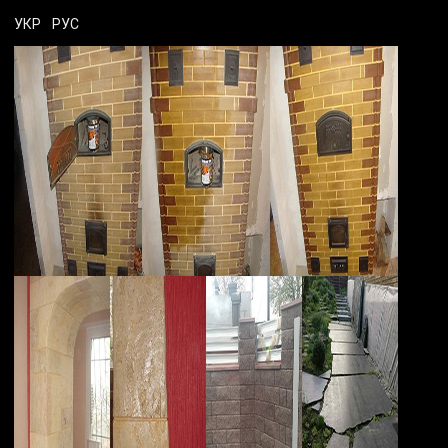
УКР
РУС