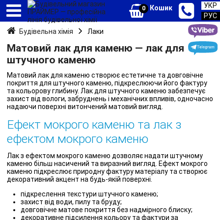
УКР
Кошик
0
РУС
Будівельна хімія
Лаки
Матовий лак для каменю — лак для
штучного каменю
Матовий лак для каменю створює естетичне та довговічне
покриття для штучного каменю, підкреслюючи його фактуру
та кольорову глибину. Лак для штучного каменю забезпечує
захист від вологи, забруднень і механічних впливів, одночасно
надаючи поверхні витончений матовий вигляд.
Ефект мокрого каменю та лак з
ефектом мокрого каменю
Лак з ефектом мокрого каменю дозволяє надати штучному
каменю більш насичений та виразний вигляд. Ефект мокрого
каменю підкреслює природну фактуру матеріалу та створює
декоративний акцент на будь-якій поверхні.
підкреслення текстури штучного каменю;
захист від води, пилу та бруду;
довговічне матове покриття без надмірного блиску;
декоративне підсилення кольору та фактури за