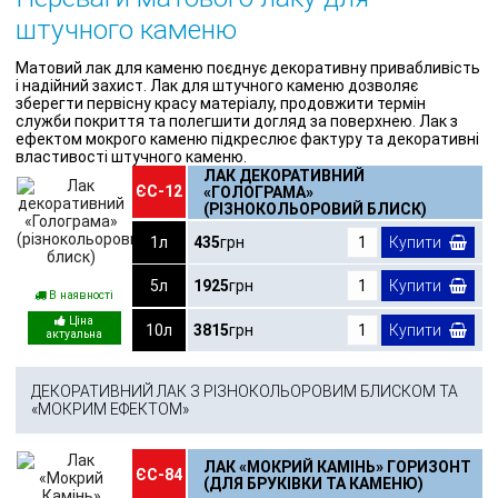
штучного каменю
Матовий лак для каменю поєднує декоративну привабливість
і надійний захист. Лак для штучного каменю дозволяє
зберегти первісну красу матеріалу, продовжити термін
служби покриття та полегшити догляд за поверхнею. Лак з
ефектом мокрого каменю підкреслює фактуру та декоративні
властивості штучного каменю.
ЛАК ДЕКОРАТИВНИЙ
ЄС-12
«ГОЛОГРАМА»
(РІЗНОКОЛЬОРОВИЙ БЛИСК)
1л
435
грн
Купити
5л
1925
грн
Купити
В наявності
10л
3815
грн
Купити
ДЕКОРАТИВНИЙ ЛАК З РІЗНОКОЛЬОРОВИМ БЛИСКОМ ТА
«МОКРИМ ЕФЕКТОМ»
ЛАК «МОКРИЙ КАМІНЬ» ГОРИЗОНТ
ЄС-84
(ДЛЯ БРУКІВКИ ТА КАМЕНЮ)