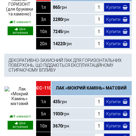
1л
865
грн
Купити
3л
2280
грн
Купити
В наявності
10л
7245
грн
Купити
20л
14220
грн
Купити
ДЕКОРАТИВНО-ЗАХИСНИЙ ЛАК ДЛЯ ГОРИЗОНТАЛЬНИХ
ПОВЕРХОНЬ, ЩО ПІДДАЮТЬСЯ ЕКСПЛУАТАЦІЙНОМУ
СТИРАЮЧОМУ ВПЛИВУ
ЄС-110
ЛАК «МОКРИЙ КАМІНЬ» МАТОВИЙ
1л
435
грн
Купити
5л
1930
грн
Купити
В наявності
10л
3670
грн
Купити