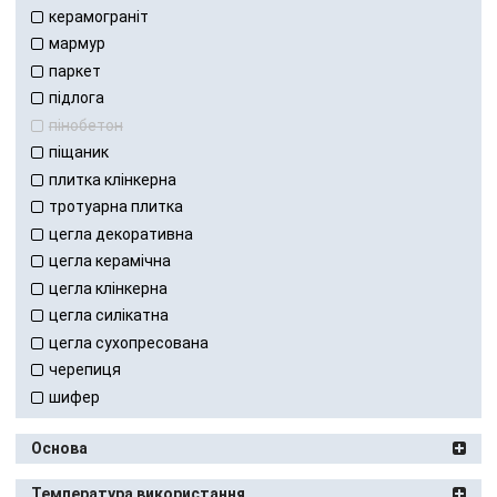
керамограніт
мармур
паркет
підлога
пінобетон
піщаник
плитка клінкерна
тротуарна плитка
цегла декоративна
цегла керамічна
цегла клінкерна
цегла силікатна
цегла сухопресована
черепиця
шифер
Основа
Температура використання