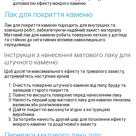
допомогою ефекту мокрого каменю.
Лак для покриття каменю
Лак для покриття каменю підходить для внутрішніх та
зовнішніх робіт, забезпечуючи надійний захист матеріалу.
Матовий лак для каменю робить поверхню легкою у догляді
та стійкою до негативних впливів навколишнього
середовища.
Інструкція з нанесення матового лаку для
штучного каменю
Щоб досягти максимального ефекту та тривалого захисту,
дотримуйтесь наступних кроків:
Очистіть поверхню штучного каменю від пилу, бруду та
залишків старого покриття.
Повністю висушіть поверхню перед нанесенням лаку.
Нанесіть перший шар матового лаку для каменю пензлем,
валиком або розпилювачем.
Дайте покриттю висохнути згідно з інструкцією
виробника.
За потреби нанесіть другий шар для посилення ефекту
мокрого каменю та додаткового захисту.
Переваги матового лаку для