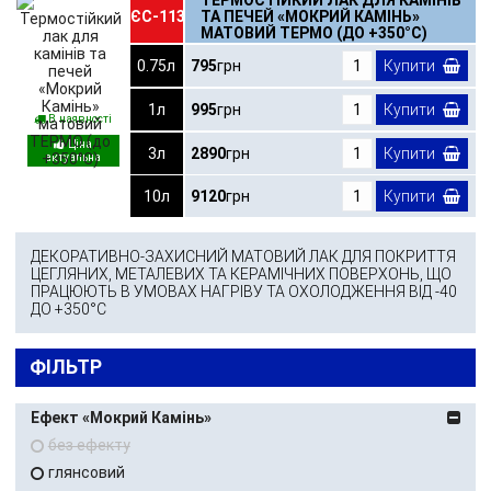
ТЕРМОСТІЙКИЙ ЛАК ДЛЯ КАМІНІВ
ЄС-113
ТА ПЕЧЕЙ «МОКРИЙ КАМІНЬ»
МАТОВИЙ ТЕРМО (ДО +350°С)
0.75л
795
грн
Купити
1л
995
грн
Купити
В наявності
3л
2890
грн
Купити
10л
9120
грн
Купити
ДЕКОРАТИВНО-ЗАХИСНИЙ МАТОВИЙ ЛАК ДЛЯ ПОКРИТТЯ
ЦЕГЛЯНИХ, МЕТАЛЕВИХ ТА КЕРАМІЧНИХ ПОВЕРХОНЬ, ЩО
ПРАЦЮЮТЬ В УМОВАХ НАГРІВУ ТА ОХОЛОДЖЕННЯ ВІД -40
ДО +350°С
ФІЛЬТР
Ефект «Мокрий Камінь»
без ефекту
глянсовий