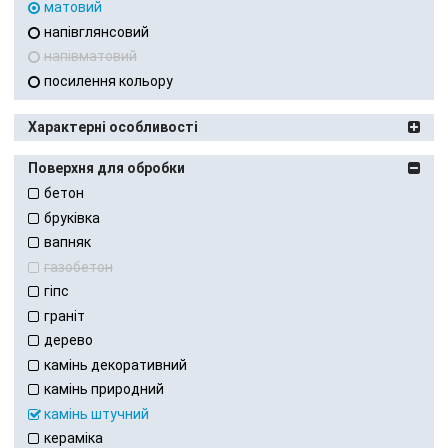
матовий
напівглянсовий
напівматовий
посилення кольору
Характерні особливості
Поверхня для обробки
бетон
бруківка
вапняк
газобетон
гіпс
граніт
дерево
камінь декоративний
камінь природний
камінь штучний
кераміка