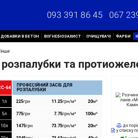
067 23
093 391 86 45
ДОБАВКИ В БЕТОН
ВОГНЕБІОЗАХИСТ
ОЧИЩУВАЧІ
ФАРБИ
Інше
я розпалубки та протиожел
ПРОФЕСІЙНИЙ ЗАСІБ ДЛЯ
ЄС-64
РОЗПАЛУБКИ
1л
225
грн
11.25
грн/м²
20
м²
5л
775
грн
7.75
грн/м²
100
м²
до пор
10л
1475
грн
73.75
грн/м²
20
м²
у списку п