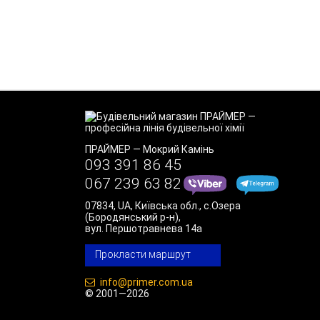
ПРАЙМЕР
—
Мокрий Камінь
093 391 86 45
067 239 63 82
07834
,
UA
,
Київська обл., с.Озера
(Бородянський р-н)
,
вул. Першотравнева 14а
Прокласти маршрут
info@primer.com.ua
© 2001—2026