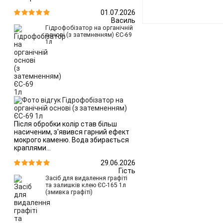
01.07.2026


Василь
Гідрофобізатор на органічній
основі (з затемненням) ЄС-69
1л
Після обробки колір став більш
насиченим, з'явився гарний ефект
мокрого каменю. Вода збирається
краплями...
29.06.2026


Гість
Засіб для видалення графіті
та залишків клею ЄС-165 1л
(змивка графіті)