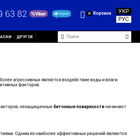
УКР
9 63 82
Корзина
0
РУС
РАСКИ
ДРУГОЕ
более агрессивных является воздействие воды и влаги.
гативных факторов.
х факторов, незащищенные
бетонные поверхности
начинают
рытиями. Одним из наиболее эффективных решений являются