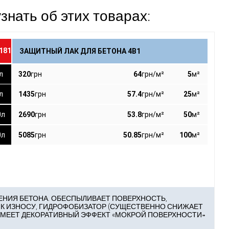
знать об этих товарах:
181
ЗАЩИТНЫЙ ЛАК ДЛЯ БЕТОНА 4В1
л
320
грн
64
грн/м²
5
м²
л
1435
грн
57.4
грн/м²
25
м²
0л
2690
грн
53.8
грн/м²
50
м²
0л
5085
грн
50.85
грн/м²
100
м²
ЕНИЯ БЕТОНА. ОБЕСПЫЛИВАЕТ ПОВЕРХНОСТЬ,
К ИЗНОСУ, ГИДРОФОБИЗАТОР (СУЩЕСТВЕННО СНИЖАЕТ
ИМЕЕТ ДЕКОРАТИВНЫЙ ЭФФЕКТ «МОКРОЙ ПОВЕРХНОСТИ»