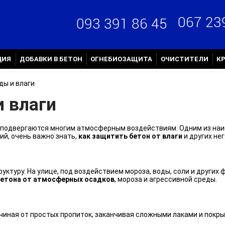
067 23
093 391 86 45
ЦИЯ
ДОБАВКИ В БЕТОН
ОГНЕБИОЗАЩИТА
ОЧИСТИТЕЛИ
К
ды и влаги
и влаги
, подвергаются многим атмосферным воздействиям. Одним из наи
ий, очень важно знать,
как защитить бетон от влаги
и других не
руктуру. На улице, под воздействием мороза, воды, соли и други
бетона от атмосферных осадков
, мороза и агрессивной среды.
ачиная от простых пропиток, заканчивая сложными лаками и пок