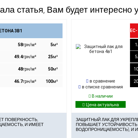
ла статья, Вам будет интересно у
ЕС-
ЕТОНА 3В1
58
грн/м²
5
м²
1
49.4
грн/м²
25
м²
5
48
грн/м²
50
м²
1
в сравнение
46.7
грн/м²
100
м²
2
в списке сравнения
В наличии
ЕТ ПОВЕРХНОСТЬ,
ЗАЩИТНЫЙ ЛАК ДЛЯ УКРЕПЛ
АЕМОСТЬ, И ИМЕЕТ
ПОВЫШАЕТ УСТОЙЧИВОСТЬ 
ВОДОПРОНИЦАЕМОСТЬ), И 