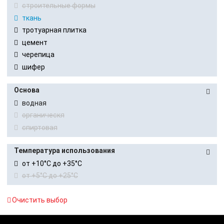
строительные формы
ткань
тротуарная плитка
цемент
черепица
шифер
Основа
водная
органическя
спиртовая
Температура использования
от +10°C до +35°C
от +5°C до +25°C
Очистить выбор