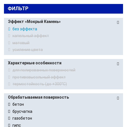
ФИЛЬТР
Эффект «Мокрый Камень»
без эффекта
капельный эффект
матовый
усиление цвета
Характерные особенности
для полированных поверхностей
противовысольный эффект
термостойкость (до +300°С)
Обрабатываемая поверхность
бетон
брусчатка
газобетон
гипс