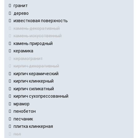
гранит
дерево
известковая поверхность
камень декоративный
камень искусственный
камень природный
керамика
керамогранит
кирпич декоративный
кирпич керамический
кирпич клинкерный
кирпич силикатный
кирпич сухопрессованный
мрамор
пенобетон
песчаник
плитка клинкерная
пол