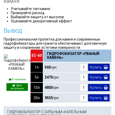
камня
Учитывайте тип камня.
Проверяйте расход.
Выбирайте защиту от высолов.
Оценивайте декоративный эффект.
Вывод
Профессиональная пропитка для камня и современные
гидрофобизаторы для гранита обеспечивают долговечную
защиту и сохранение эстетики поверхности.
ГИДРОФОБИЗАТОР «РВАНЫЙ
ЕС-60
КАМЕНЬ»
1л
565
грн
Купить
5л
2475
грн
Купить
В наличии
10л
4805
грн
Купить
20л
9555
грн
Купить
ГИДРОФОБИЗАТОР С СИЛЬНЫМ «КАПЕЛЬНЫМ