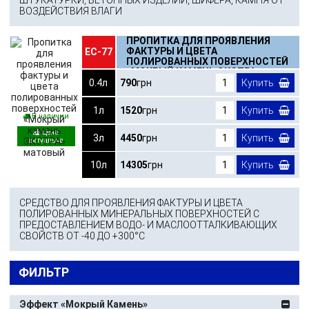
ВОЗДЕЙСТВИЯ ВЛАГИ
ПРОПИТКА ДЛЯ ПРОЯВЛЕНИЯ
ФАКТУРЫ И ЦВЕТА
ЕС-77
ПОЛИРОВАННЫХ ПОВЕРХНОСТЕЙ
«МОКРЫЙ КАМЕНЬ ЭКСТРА»
МАТОВЫЙ
0.4л
790
грн
Купить
1л
1520
грн
Купить
В наличии
3л
4450
грн
Купить
10л
14305
грн
Купить
СРЕДСТВО ДЛЯ ПРОЯВЛЕНИЯ ФАКТУРЫ И ЦВЕТА
ПОЛИРОВАННЫХ МИНЕРАЛЬНЫХ ПОВЕРХНОСТЕЙ С
ПРЕДОСТАВЛЕНИЕМ ВОДО- И МАСЛООТТАЛКИВАЮЩИХ
СВОЙСТВ ОТ -40 ДО +300°С
ФИЛЬТР
Эффект «Мокрый Камень»