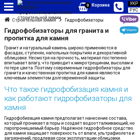
УКР
Корзина
0
РУС
Строительная химия
Гидрофобизаторы
Гидрофобизаторы для гранита и
пропитка для камня
Гранит и натуральный камень широко применяются в
фасадах, ступенях, напольных покрытиях и декоративной
облицовке. Несмотря на прочность, материал постепенно
впитывает влагу, что приводит к микротрещинам, высолам и
потере цвета. Поэтому современные гидрофобизаторы для
гранита и качественная пропитка для камня являются
ключевым элементом долговременной защиты.
Что такое гидрофобизация камня и
как работают гидрофобизаторы для
камня
Гидрофобизация камня предполагает нанесение состава,
который проникает в поры и создаёт водоотталкивающий, но
паропроницаемый барьер. Надёжное гидрофобное средство
для камня защищает поверхность от влаги, ультрафиолета и
загрязнений, продлевая срок эксплуатации облицовки.