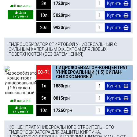
3л
1720
грн
Купить
В наличии
10л
5020
грн
Купить
20л
9930
грн
Купить
ГИДРОФОБИЗАТОР СПИРТОВОЙ УНИВЕРСАЛЬНЫЙ С
СИЛЬНЫМ КАПЕЛЬНЫМ ЭФФЕКТОМ ДЛЯ ЛЮБЫХ
ПОВЕРХНОСТЕЙ (БЕЗ ЗАТЕМНЕНИЯ)
ГИДРОФОБИЗАТОР-КОНЦЕНТРАТ
ЕС-71
УНИВЕРСАЛЬНЫЙ (1:5) СИЛАН-
СИЛОКСАНОВЫЙ
1л
1880
грн
Купить
5л
8815
грн
Купить
В наличии
10л
17260
грн
Купить
КОНЦЕНТРАТ УНИВЕРСАЛЬНОГО СТРОИТЕЛЬНОГО
ГИДРОФОБИЗАТОРА ДЛЯ ЗАЩИТЫ КИРПИЧА,
ШТУКАТУРКИ, БЕТОННЫХ ИЗДЕЛИЙ, ШИФЕРА, КАМНЯ ОТ