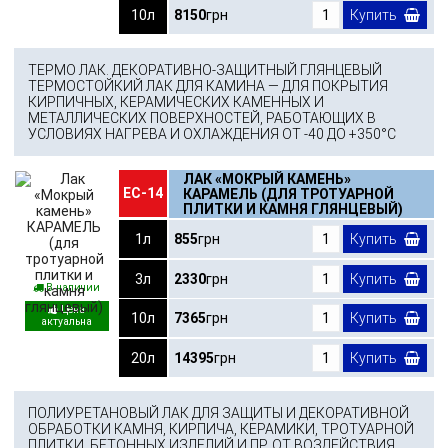
10л
8150
грн
Купить
ТЕРМО ЛАК. ДЕКОРАТИВНО-ЗАЩИТНЫЙ ГЛЯНЦЕВЫЙ
ТЕРМОСТОЙКИЙ ЛАК ДЛЯ КАМИНА — ДЛЯ ПОКРЫТИЯ
КИРПИЧНЫХ, КЕРАМИЧЕСКИХ КАМЕННЫХ И
МЕТАЛЛИЧЕСКИХ ПОВЕРХНОСТЕЙ, РАБОТАЮЩИХ В
УСЛОВИЯХ НАГРЕВА И ОХЛАЖДЕНИЯ ОТ -40 ДО +350°С
ЛАК «МОКРЫЙ КАМЕНЬ»
ЕС-14
КАРАМЕЛЬ (ДЛЯ ТРОТУАРНОЙ
ПЛИТКИ И КАМНЯ ГЛЯНЦЕВЫЙ)
1л
855
грн
Купить
3л
2330
грн
Купить
В наличии
10л
7365
грн
Купить
20л
14395
грн
Купить
ПОЛИУРЕТАНОВЫЙ ЛАК ДЛЯ ЗАЩИТЫ И ДЕКОРАТИВНОЙ
ОБРАБОТКИ КАМНЯ, КИРПИЧА, КЕРАМИКИ, ТРОТУАРНОЙ
ПЛИТКИ, БЕТОННЫХ ИЗДЕЛИЙ И ПР. ОТ ВОЗДЕЙСТВИЯ