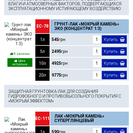
ВЛАГИ И АТМОСФЕРНЫХ ФАКТОРОВ, ПОДВЕРГАЮЩИХСЯ
ЭКСПЛУАТАЦИОННОМУ ИСТИРАЮЩЕМУ ВОЗДЕЙСТВИЮ
ГРУНТ-ЛАК «МОКРЫЙ КАМЕНЬ»
ЕС-78
ЭКО (КОНЦЕНТРАТ 1:3)
1л
545
грн
Купить
5л
2495
грн
Купить
В наличии
10л
4925
грн
Купить
20л
9775
грн
Купить
ЗАЩИТНАЯ ГРУНТОВКА-ЛАК ДЛЯ СОЗДАНИЯ
ГИДРОФОБНОГО И ПРОТИВОВЫСОЛЬНОГО ПОКРЫТИЯ С
«МОКРЫМ ЭФФЕКТОМ»
ЛАК «МОКРЫЙ КАМЕНЬ»
ЕС-111
СУПЕРГЛЯНЦЕВЫЙ
1л
590
грн
Купить