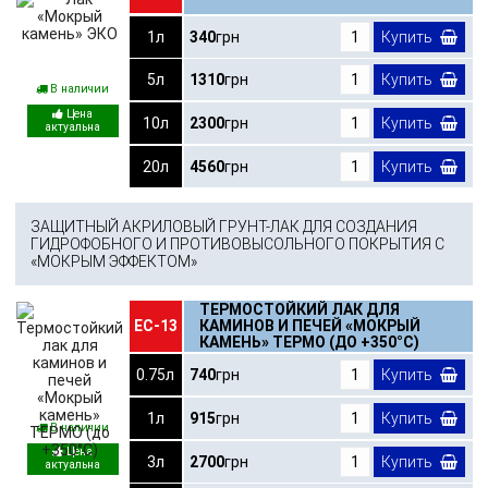
1л
340
грн
Купить
5л
1310
грн
Купить
В наличии
10л
2300
грн
Купить
20л
4560
грн
Купить
ЗАЩИТНЫЙ АКРИЛОВЫЙ ГРУНТ-ЛАК ДЛЯ СОЗДАНИЯ
ГИДРОФОБНОГО И ПРОТИВОВЫСОЛЬНОГО ПОКРЫТИЯ С
«МОКРЫМ ЭФФЕКТОМ»
ТЕРМОСТОЙКИЙ ЛАК ДЛЯ
ЕС-13
КАМИНОВ И ПЕЧЕЙ «МОКРЫЙ
КАМЕНЬ» ТЕРМО (ДО +350°С)
0.75л
740
грн
Купить
1л
915
грн
Купить
В наличии
3л
2700
грн
Купить