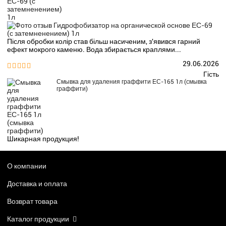
Після обробки колір став більш насиченим, з'явився гарний
ефект мокрого каменю. Вода збирається краплями...
29.06.2026


Гість
Смывка для удаления граффити ЕС-165 1л (смывка
граффити)
Шикарная продукция!
О компании
Доставка и оплата
Возврат товара
Каталог продукции