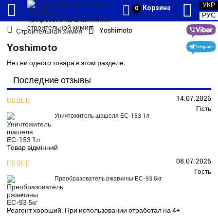
УКР
Корзина
0
РУС
Yoshimoto
Строительная химия
Yoshimoto
Нет ни одного товара в этом разделе.
Последние отзывы
14.07.2026


Гість
Уничтожитель шашеля ЕС-153 1л
Товар відмінний
08.07.2026


Гость
Преобразователь ржавчины ЕС-93 5кг
Реагент хороший. При использовании отработал на 4+