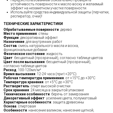
устойчивость поверхности к масло-воску и желаемый
эффект на незаметном участке поверхности.
Используйте средства индивидуальной защиты (перчатки,
респиратор, очки)!
ТЕХНИЧЕСКИЕ ХАРАКТЕРИСТИКИ
Обрабатываемые поверхности
: дерево
Место применения
: стены
Функции
: декоративный эффект
Назначение
: для внутренних работ
Состав
: смесь натурального масла и воска,
функциональные добавки
Физическое состояние
: жидкость
Цвет
: бесцветный (прозрачный), согласно таблице цветов
Цвет после высыхания
: бесцветный (прозрачный),
согласно таблице цветов
Расход
: 100-120мл/м²
Время высыхания
: 12-24 часа (при t +20°С)
Рабочая температура применения
: от +15°C до +30°C
Температура хранения
: от +5°C до +30°C
Растворитель
: спирт высокой очистки
Срок хранения
: 24 месяца в закрытой упаковке
Технические особенности
: беречь от замерзания
Декоративный эффект
: усиление цвета, полуматовый
Характерные особенности
: защита древесины
Основа
: спиртовая
Особенности
: нанесение валиком, нанесение щеткой,