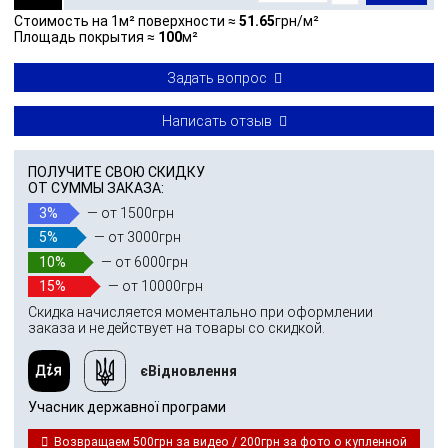
Стоимость на 1м² поверхности ≈
51.65
грн/м²
Площадь покрытия ≈
100
м²
Задать вопрос
Написать отзыв
ПОЛУЧИТЕ СВОЮ СКИДКУ
ОТ СУММЫ ЗАКАЗА:
3%
— от 1500грн
5%
— от 3000грн
10%
— от 6000грн
15%
— от 10000грн
Скидка начисляется моментально при оформлении
заказа и не действует на товары со скидкой.
єВідновлення
Учасник державної програми
Возвращаем 500грн за видео / 200грн за фото о купленной