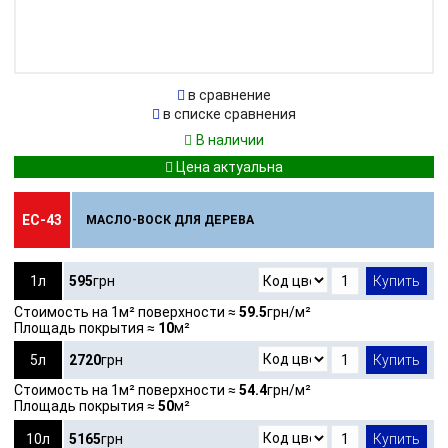
в сравнение
в списке сравнения
В наличии
ЕС-43
МАСЛО-ВОСК ДЛЯ ДЕРЕВА
1л
595
грн
Купить
Стоимость на 1м² поверхности ≈
59.5
грн/м²
Площадь покрытия ≈
10
м²
5л
2720
грн
Купить
Стоимость на 1м² поверхности ≈
54.4
грн/м²
Площадь покрытия ≈
50
м²
10л
5165
грн
Купить