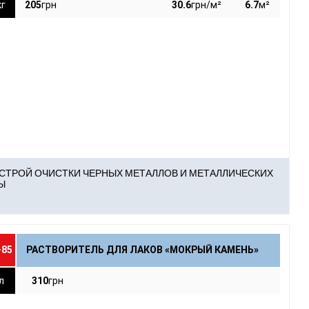
кг
205
грн
30.6
грн/м²
6.7
м²
30.6
имость на 1м² поверхности ≈
грн/м²
6.7
щадь покрытия ≈
м²
СТРОЙ ОЧИСТКИ ЧЕРНЫХ МЕТАЛЛОВ И МЕТАЛЛИЧЕСКИХ
Ы
-85
РАСТВОРИТЕЛЬ ДЛЯ ЛАКОВ «МОКРЫЙ КАМЕНЬ»
л
310
грн