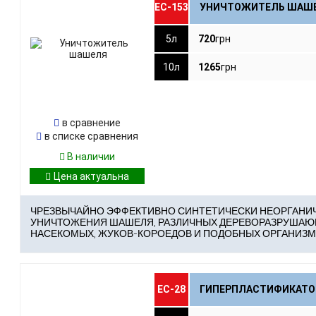
ЕС-153
УНИЧТОЖИТЕЛЬ ШАШ
5л
720
грн
3
Стоимость на 1м² поверхности ≈
20
Площадь покрытия ≈
м²
10л
1265
грн
3
Стоимость на 1м² поверхности ≈
40
Площадь покрытия ≈
м²
в сравнение
в списке сравнения
В наличии
ЧРЕЗВЫЧАЙНО ЭФФЕКТИВНО СИНТЕТИЧЕСКИ НЕОРГАНИЧ
УНИЧТОЖЕНИЯ ШАШЕЛЯ, РАЗЛИЧНЫХ ДЕРЕВОРАЗРУШАЮ
НАСЕКОМЫХ, ЖУКОВ-КОРОЕДОВ И ПОДОБНЫХ ОРГАНИЗМ
ЕС-28
ГИПЕРПЛАСТИФИКАТО