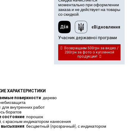
Скидка начисляется
моментально при оформлении
заказа и не действует на товары
со скидкой.
єВідновлення
Учасник державної програми
Возвращаем 500грн за видео /
200грн за фото о купленной
продукции!
КИЕ ХАРАКТЕРИСТИКИ
аемые поверхности
: дерево
огнебиозащита
е
: для внутренних работ
есь боратов
е состояние
: порошок
й, с красным индикатором нанесения
е высыхания
: бесцветный (прозрачный), с индикатором