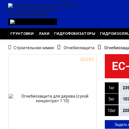
ГРУНТОВКИ
ЛАКИ
ГИДРОФОБИЗАТОРЫ
ГИДРОИЗОЛЯ
Строительная химия
Огнебиозащита
Огнебиозащи


ЕС
1кг
23
5кг
10
10кг
20
Задать 