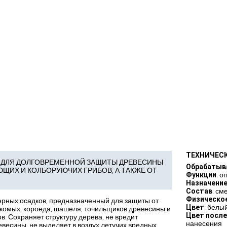
ТЕХНИЧЕС
АТ ДЛЯ ДОЛГОВРЕМЕННОЙ ЗАЩИТЫ ДРЕВЕСИНЫ
Обрабатыв
ЮЩИХ И КОЛЬОРУЮЧИХ ГРИБОВ, А ТАКЖЕ ОТ
Функции
: 
Назначени
Состав
: см
Физическо
рных осадков, предназначенный для защиты от
Цвет
: белы
екомых, короеда, шашеля, точильщиков древесины и
Цвет посл
. Сохраняет структуру дерева, не вредит
нанесения
весины, не выделяет в воздух летучих вредных