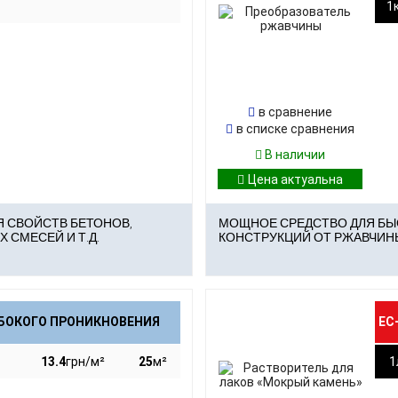
1
Сто
Пло
в сравнение
в списке сравнения
В наличии
 СВОЙСТВ БЕТОНОВ,
МОЩНОЕ СРЕДСТВО ДЛЯ БЫ
 СМЕСЕЙ И Т.Д.
КОНСТРУКЦИЙ ОТ РЖАВЧИН
ЕС
УБОКОГО ПРОНИКНОВЕНИЯ
13.4
грн/м²
25
м²
1
3.4
грн/м²