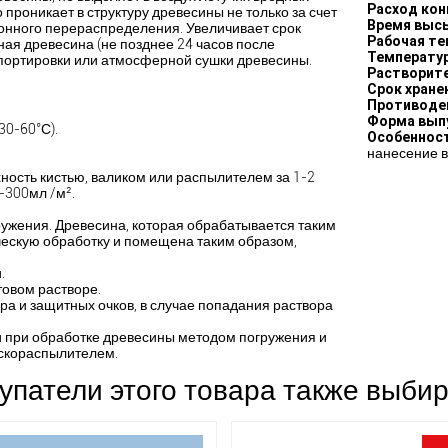
Расход кон
проникает в структуру древесины не только за счет
Время выс
нного перераспределения. Увеличивает срок
Рабочая те
ая древесина (не позднее 24 часов после
Температур
спортировки или атмосферной сушки древесины.
Растворит
Срок хране
Противоде
Форма вып
30-60°С).
Особеннос
нанесение в
ность кистью, валиком или распылителем за 1-2
-300мл /м².
ужения. Древесина, которая обрабатывается таким
ескую обработку и помещена таким образом,
.
товом растворе.
ра и защитных очков, в случае попадания раствора
 при обработке древесины методом погружения и
аскораспылителем.
упатели этого товара также выби