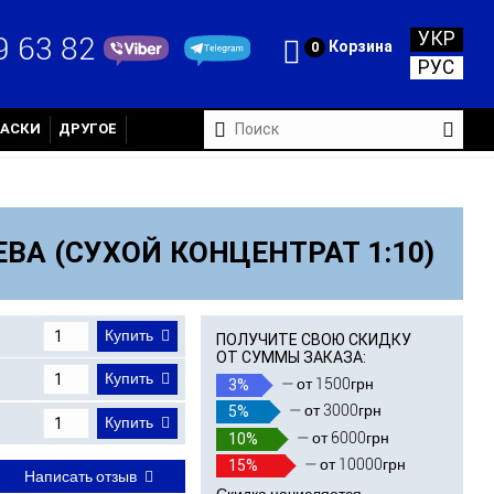
УКР
9 63 82
Корзина
0
РУС
РАСКИ
ДРУГОЕ
ВА (СУХОЙ КОНЦЕНТРАТ 1:10)
Купить
ПОЛУЧИТЕ СВОЮ СКИДКУ
ОТ СУММЫ ЗАКАЗА:
Купить
3%
— от 1500грн
5%
— от 3000грн
Купить
10%
— от 6000грн
15%
— от 10000грн
Написать отзыв