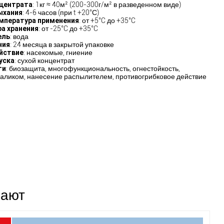
центрата
: 1кг ≈ 40м² (200-300г/м² в разведенном виде)
ыхания
: 4-6 часов (при t +20°С)
мпература применения
: от +5°C до +35°C
а хранения
: от -25°C до +35°C
ель
: вода
ния
: 24 месяца в закрытой упаковке
йствие
: насекомые, гниение
уска
: сухой концентрат
ти
: биозащита, многофункциональность, огнестойкость,
аликом, нанесение распылителем, противогрибковое действие
рают