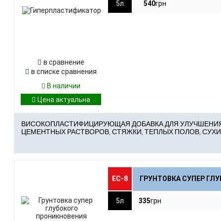
5л
540
грн
в сравнение
в списке сравнения
В наличии
ВИСОКОПЛАСТИФИЦИРУЮЩАЯ ДОБАВКА ДЛЯ УЛУЧШЕНИЯ
ЦЕМЕНТНЫХ РАСТВОРОВ, СТЯЖКИ, ТЕПЛЫХ ПОЛОВ, СУХИХ
ЕС-8
ГРУНТОВКА СУПЕР ГЛ
5л
335
грн
1
Стоимость на 1м² поверхности ≈
25
Площадь покрытия ≈
м²