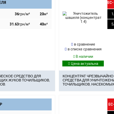
ЕС-
ЕЛЯ
36
грн/м²
20
м²
1
6
грн/м²
Сто
Пло
31.63
грн/м²
40
м²
5
1.63
грн/м²
Сто
Пло
в сравнение
в списке сравнения
В наличии
ЕСКОЕ СРЕДСТВО ДЛЯ
КОНЦЕНТРАТ ЧРЕЗВЫЧАЙНО
ЩИХ ЖУКОВ ТОЧИЛЬЩИКОВ,
СРЕДСТВА ДЛЯ УНИЧТОЖЕН
ОВ.
ТОЧИЛЬЩИКОВ, НАСЕКОМЫХ
ЕС
Р