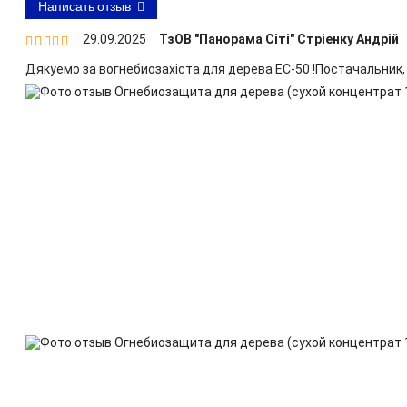
Написать отзыв
29.09.2025
ТзОВ "Панорама Сіті" Стріенку Андрій


Дякуемо за вогнебиозахіста для дерева ЕС-50 !Постачальник,