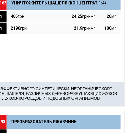
163
УНИЧТОЖИТЕЛЬ ШАШЕЛЯ (КОНЦЕНТРАТ 1:4)
л
485
грн
24.25
грн/м²
20
м²
24.25
имость на 1м² поверхности ≈
грн/м²
20
щадь покрытия ≈
м²
л
2190
грн
21.9
грн/м²
100
м²
21.9
имость на 1м² поверхности ≈
грн/м²
100
щадь покрытия ≈
м²
 ЭФФЕКТИВНОГО СИНТЕТИЧЕСКИ-НЕОРГАНИЧЕСКОГО
ИЯ ШАШЕЛЯ, РАЗЛИЧНЫХ ДЕРЕВОРАЗРУШАЮЩИХ ЖУКОВ
, ЖУКОВ-КОРОЕДОВ И ПОДОБНЫХ ОРГАНИЗМОВ.
-93
ПРЕОБРАЗОВАТЕЛЬ РЖАВЧИНЫ