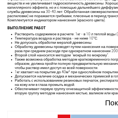
веществ и не увеличивает гидроскопичность древесины. Хорошо 
капиллярного эффекта, но и с помощью дальнейшего диффузио
службы древесины на 30-40 лет. Обработанная свежераспиленн
распиловки) не поражается грибками, плесенью в период тран
Комплектуется индикатором нанесения (красного цвета).
ВЫПОЛНЕНИЕ РАБОТ
Растворить содержимое в расчете: 1кг - в 10 л теплой воды (
Температура воздуха и раствора - не ниже 10°С.
Не допускать обработки мерзлой древесины.
Обработку древесины проводят путем нанесения на поверх
раза при среднем расходе при однократном нанесении 200
Второй слой наносится методом "мокрый по мокрому".
Также возможна обработка методом кратковременного погр
образом, должна пройти полную предварительную механич
чтобы раствор имел доступ ко всей поверхности.
1кг хватает на покрытие до 40м² при однослойном покрытии
Допускается наличие осадка и механических примесей в го
Работать с использованием резиновых перчаток, респирато
на кожу или в глаза промыть водой.
Обеспечивает первую группу огнезащитной эффективности
вторую группу методом нанесения кистью, валиком или кр
Пок