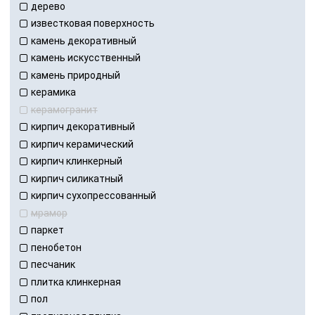
дерево
известковая поверхность
камень декоративный
камень искусственный
камень природный
керамика
керамогранит
кирпич декоративный
кирпич керамический
кирпич клинкерный
кирпич силикатный
кирпич сухопрессованный
мрамор
паркет
пенобетон
песчаник
плитка клинкерная
пол