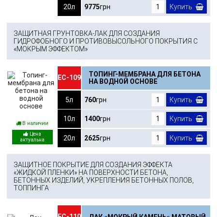
20л
9775
грн
Купить
ЗАЩИТНАЯ ГРУНТОВКА-ЛАК ДЛЯ СОЗДАНИЯ
ГИДРОФОБНОГО И ПРОТИВОВЫСОЛЬНОГО ПОКРЫТИЯ С
«МОКРЫМ ЭФФЕКТОМ»
ТОПИНГ-МЕМБРАНА ДЛЯ БЕТОНА
ЕС-109
НА ВОДНОЙ ОСНОВЕ
5л
760
грн
Купить
10л
1400
грн
Купить
В наличии
20л
2625
грн
Купить
ЗАЩИТНОЕ ПОКРЫТИЕ ДЛЯ СОЗДАНИЯ ЭФФЕКТА
«ЖИДКОЙ ПЛЕНКИ» НА ПОВЕРХНОСТИ БЕТОНА,
БЕТОННЫХ ИЗДЕЛИЙ, УКРЕПЛЕНИЯ БЕТОННЫХ ПОЛОВ,
ТОППИНГА
ЕС-110
ЛАК «МОКРЫЙ КАМЕНЬ» МАТОВЫЙ