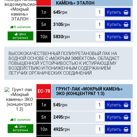
КАМЕНЬ» ЭТАЛОН
1л
645
грн
Купить
5л
3105
грн
Купить
В наличии
10л
5830
грн
Купить
ВЫСОКОКАЧЕСТВЕННЫЙ ПОЛИУРЕТАНОВЫЙ ЛАК НА
ВОДНОЙ ОСНОВЕ С «МОКРЫМ ЭФФЕКТОМ», ОБЛАДАЕТ
ПОВЫШЕННОЙ УСТОЙЧИВОСТЬЮ К ИСТИРАЮЩЕМУ
ВОЗДЕЙСТВИЮ И ПОНИЖЕННЫМ СОДЕРЖАНИЕМ
ЛЕТУЧИХ ОРГАНИЧЕСКИХ СОЕДИНЕНИЙ.
ГРУНТ-ЛАК «МОКРЫЙ КАМЕНЬ»
ЕС-78
ЭКО (КОНЦЕНТРАТ 1:3)
1л
545
грн
Купить
5л
2495
грн
Купить
В наличии
10л
4925
грн
Купить