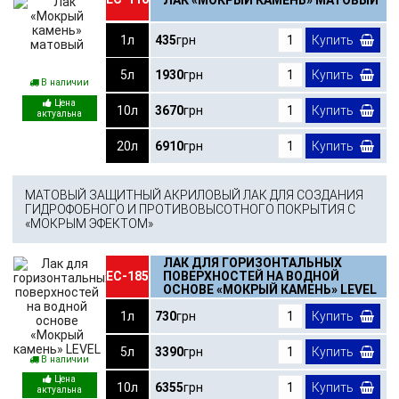
1л
435
грн
Купить
5л
1930
грн
Купить
В наличии
10л
3670
грн
Купить
20л
6910
грн
Купить
МАТОВЫЙ ЗАЩИТНЫЙ АКРИЛОВЫЙ ЛАК ДЛЯ СОЗДАНИЯ
ГИДРОФОБНОГО И ПРОТИВОВЫСОТНОГО ПОКРЫТИЯ С
«МОКРЫМ ЭФЕКТОМ»
ЛАК ДЛЯ ГОРИЗОНТАЛЬНЫХ
ЕС-185
ПОВЕРХНОСТЕЙ НА ВОДНОЙ
ОСНОВЕ «МОКРЫЙ КАМЕНЬ» LEVEL
1л
730
грн
Купить
5л
3390
грн
Купить
В наличии
10л
6355
грн
Купить