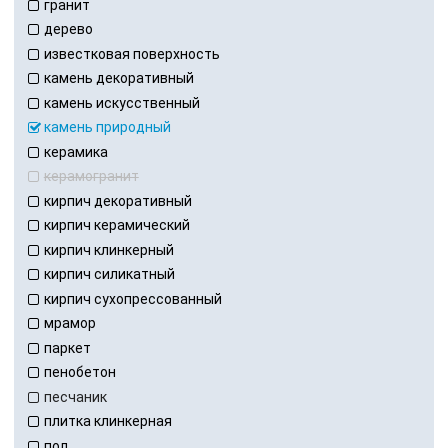
гранит
дерево
известковая поверхность
камень декоративный
камень искусственный
камень природный
керамика
керамогранит
кирпич декоративный
кирпич керамический
кирпич клинкерный
кирпич силикатный
кирпич сухопрессованный
мрамор
паркет
пенобетон
песчаник
плитка клинкерная
пол