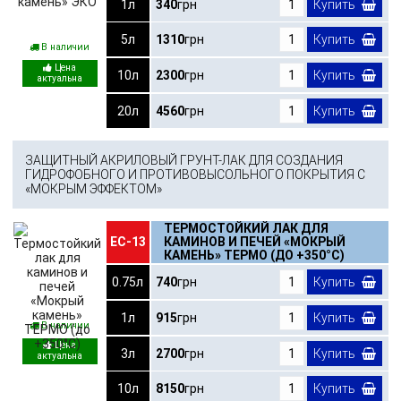
1л
340
грн
Купить
5л
1310
грн
Купить
В наличии
10л
2300
грн
Купить
20л
4560
грн
Купить
ЗАЩИТНЫЙ АКРИЛОВЫЙ ГРУНТ-ЛАК ДЛЯ СОЗДАНИЯ
ГИДРОФОБНОГО И ПРОТИВОВЫСОЛЬНОГО ПОКРЫТИЯ С
«МОКРЫМ ЭФФЕКТОМ»
ТЕРМОСТОЙКИЙ ЛАК ДЛЯ
ЕС-13
КАМИНОВ И ПЕЧЕЙ «МОКРЫЙ
КАМЕНЬ» ТЕРМО (ДО +350°С)
0.75л
740
грн
Купить
1л
915
грн
Купить
В наличии
3л
2700
грн
Купить
10л
8150
грн
Купить