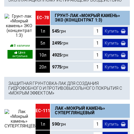
ЭКСПЛУАТАЦИОННОМУ ИСТИРАЮЩЕМУ ВОЗДЕЙСТВИЮ
ГРУНТ-ЛАК «МОКРЫЙ КАМЕНЬ»
ЕС-78
ЭКО (КОНЦЕНТРАТ 1:3)
1л
545
грн
Купить
5л
2495
грн
Купить
В наличии
10л
4925
грн
Купить
20л
9775
грн
Купить
ЗАЩИТНАЯ ГРУНТОВКА-ЛАК ДЛЯ СОЗДАНИЯ
ГИДРОФОБНОГО И ПРОТИВОВЫСОЛЬНОГО ПОКРЫТИЯ С
«МОКРЫМ ЭФФЕКТОМ»
ЛАК «МОКРЫЙ КАМЕНЬ»
ЕС-111
СУПЕРГЛЯНЦЕВЫЙ
1л
590
грн
Купить