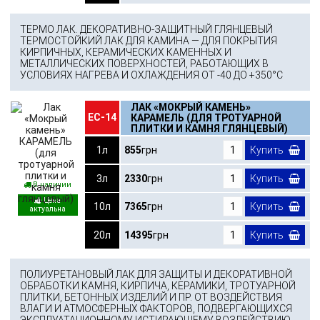
ТЕРМО ЛАК. ДЕКОРАТИВНО-ЗАЩИТНЫЙ ГЛЯНЦЕВЫЙ
ТЕРМОСТОЙКИЙ ЛАК ДЛЯ КАМИНА — ДЛЯ ПОКРЫТИЯ
КИРПИЧНЫХ, КЕРАМИЧЕСКИХ КАМЕННЫХ И
МЕТАЛЛИЧЕСКИХ ПОВЕРХНОСТЕЙ, РАБОТАЮЩИХ В
УСЛОВИЯХ НАГРЕВА И ОХЛАЖДЕНИЯ ОТ -40 ДО +350°С
ЛАК «МОКРЫЙ КАМЕНЬ»
ЕС-14
КАРАМЕЛЬ (ДЛЯ ТРОТУАРНОЙ
ПЛИТКИ И КАМНЯ ГЛЯНЦЕВЫЙ)
1л
855
грн
Купить
3л
2330
грн
Купить
В наличии
10л
7365
грн
Купить
20л
14395
грн
Купить
ПОЛИУРЕТАНОВЫЙ ЛАК ДЛЯ ЗАЩИТЫ И ДЕКОРАТИВНОЙ
ОБРАБОТКИ КАМНЯ, КИРПИЧА, КЕРАМИКИ, ТРОТУАРНОЙ
ПЛИТКИ, БЕТОННЫХ ИЗДЕЛИЙ И ПР. ОТ ВОЗДЕЙСТВИЯ
ВЛАГИ И АТМОСФЕРНЫХ ФАКТОРОВ, ПОДВЕРГАЮЩИХСЯ