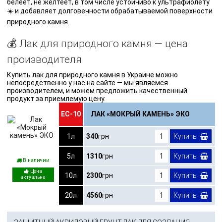
белеет, не желтеет, в том числе устойчиво к ультрафиолету
☀️ и добавляет долговечности обрабатываемой поверхности
природного камня.
💰 Лак для природного камня — цена
производителя
Купить лак для природного камня в Украине можно
непосредственно у нас на сайте — мы являемся
производителем, и можем предложить качественный
продукт за приемлемую цену.
ЕС-10
ЛАК «МОКРЫЙ КАМЕНЬ» ЭКО
1л
340
грн
Купить
5л
1310
грн
Купить
В наличии
10л
2300
грн
Купить
20л
4560
грн
Купить