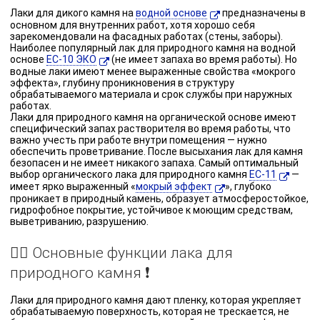
Лаки для дикого камня на
водной основе
предназначены в
основном для внутренних работ, хотя хорошо себя
зарекомендовали на фасадных работах (стены, заборы).
Наиболее популярный лак для природного камня на водной
основе
ЕС-10 ЭКО
(не имеет запаха во время работы). Но
водные лаки имеют менее выраженные свойства «мокрого
эффекта», глубину проникновения в структуру
обрабатываемого материала и срок службы при наружных
работах.
Лаки для природного камня на органической основе имеют
специфический запах растворителя во время работы, что
важно учесть при работе внутри помещения — нужно
обеспечить проветривание. После высыхания лак для камня
безопасен и не имеет никакого запаха. Самый оптимальный
выбор органического лака для природного камня
ЕС-11
—
имеет ярко выраженный «
мокрый эффект
», глубоко
проникает в природный камень, образует атмосферостойкое,
гидрофобное покрытие, устойчивое к моющим средствам,
выветриванию, разрушению.
☝🏼 Основные функции лака для
природного камня ❗️
Лаки для природного камня дают пленку, которая укрепляет
обрабатываемую поверхность, которая не трескается, не