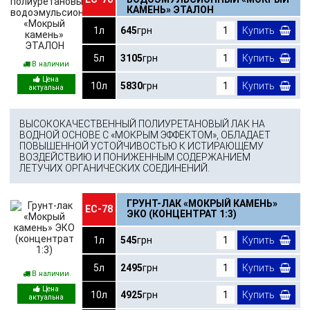
КАМЕНЬ» ЭТАЛОН
1л
645
грн
Купить
5л
3105
грн
Купить
В наличии
10л
5830
грн
Купить
ВЫСОКОКАЧЕСТВЕННЫЙ ПОЛИУРЕТАНОВЫЙ ЛАК НА
ВОДНОЙ ОСНОВЕ С «МОКРЫМ ЭФФЕКТОМ», ОБЛАДАЕТ
ПОВЫШЕННОЙ УСТОЙЧИВОСТЬЮ К ИСТИРАЮЩЕМУ
ВОЗДЕЙСТВИЮ И ПОНИЖЕННЫМ СОДЕРЖАНИЕМ
ЛЕТУЧИХ ОРГАНИЧЕСКИХ СОЕДИНЕНИЙ.
ГРУНТ-ЛАК «МОКРЫЙ КАМЕНЬ»
ЕС-78
ЭКО (КОНЦЕНТРАТ 1:3)
1л
545
грн
Купить
5л
2495
грн
Купить
В наличии
10л
4925
грн
Купить