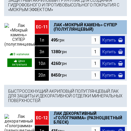
ЗАЩИТНЫЙ АКРИЛОВЫЙ ГРУНТ-ЛАК ДЛЯ СОЗДАНИЯ
ГИДРОФОБНОГО И ПРОТИВОВЫСОЛЬНОГО ПОКРЫТИЯ С
«МОКРЫМ ЭФФЕКТОМ»
ЛАК «МОКРЫЙ КАМЕНЬ» СУПЕР
ЕС-11
(ПОЛУГЛЯНЦЕВЫЙ)
1л
495
грн
Купить
3л
1380
грн
Купить
В наличии
10л
4260
грн
Купить
20л
8450
грн
Купить
БЫСТРОСОХНУЩИЙ АКРИЛОВЫЙ ПОЛУГЛЯНЦЕВЫЙ ЛАК
ДЛЯ ЗАЩИТЫ И ДЕКОРАТИВНОЙ ОТДЕЛКИ МИНЕРАЛЬНЫХ
ПОВЕРХНОСТЕЙ
ЛАК ДЕКОРАТИВНЫЙ
ЕС-12
«ГОЛОГРАММА» (РАЗНОЦВЕТНЫЙ
БЛЕСК)