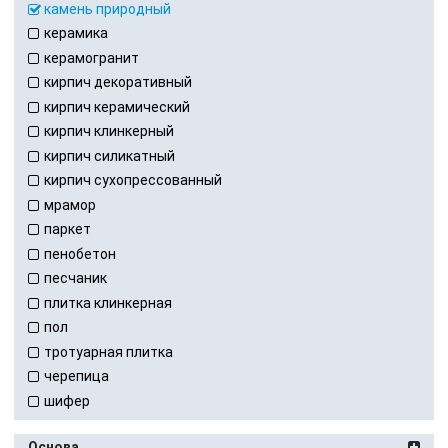
камень природный
керамика
керамогранит
кирпич декоративный
кирпич керамический
кирпич клинкерный
кирпич силикатный
кирпич сухопрессованный
мрамор
паркет
пенобетон
песчаник
плитка клинкерная
пол
тротуарная плитка
черепица
шифер
Основа