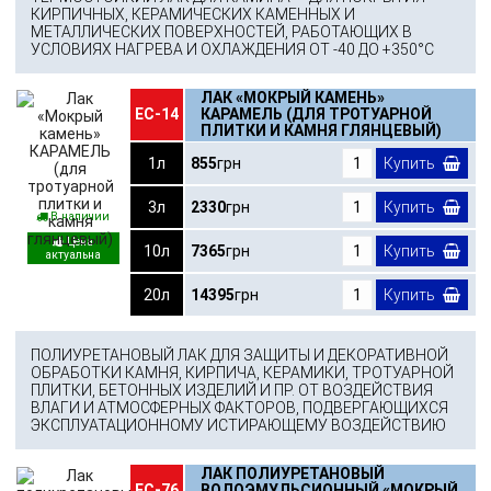
КИРПИЧНЫХ, КЕРАМИЧЕСКИХ КАМЕННЫХ И
МЕТАЛЛИЧЕСКИХ ПОВЕРХНОСТЕЙ, РАБОТАЮЩИХ В
УСЛОВИЯХ НАГРЕВА И ОХЛАЖДЕНИЯ ОТ -40 ДО +350°С
ЛАК «МОКРЫЙ КАМЕНЬ»
ЕС-14
КАРАМЕЛЬ (ДЛЯ ТРОТУАРНОЙ
ПЛИТКИ И КАМНЯ ГЛЯНЦЕВЫЙ)
1л
855
грн
Купить
3л
2330
грн
Купить
В наличии
10л
7365
грн
Купить
20л
14395
грн
Купить
ПОЛИУРЕТАНОВЫЙ ЛАК ДЛЯ ЗАЩИТЫ И ДЕКОРАТИВНОЙ
ОБРАБОТКИ КАМНЯ, КИРПИЧА, КЕРАМИКИ, ТРОТУАРНОЙ
ПЛИТКИ, БЕТОННЫХ ИЗДЕЛИЙ И ПР. ОТ ВОЗДЕЙСТВИЯ
ВЛАГИ И АТМОСФЕРНЫХ ФАКТОРОВ, ПОДВЕРГАЮЩИХСЯ
ЭКСПЛУАТАЦИОННОМУ ИСТИРАЮЩЕМУ ВОЗДЕЙСТВИЮ
ЛАК ПОЛИУРЕТАНОВЫЙ
ЕС-76
ВОДОЭМУЛЬСИОННЫЙ «МОКРЫЙ