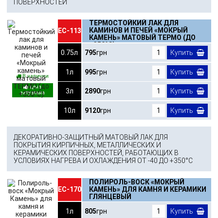
ПОВЕРХНОСТЕЙ
ТЕРМОСТОЙКИЙ ЛАК ДЛЯ
КАМИНОВ И ПЕЧЕЙ «МОКРЫЙ
ЕС-113
КАМЕНЬ» МАТОВЫЙ ТЕРМО (ДО
+350°С)
0.75л
795
грн
Купить
1л
995
грн
Купить
В наличии
3л
2890
грн
Купить
10л
9120
грн
Купить
ДЕКОРАТИВНО-ЗАЩИТНЫЙ МАТОВЫЙ ЛАК ДЛЯ
ПОКРЫТИЯ КИРПИЧНЫХ, МЕТАЛЛИЧЕСКИХ И
КЕРАМИЧЕСКИХ ПОВЕРХНОСТЕЙ, РАБОТАЮЩИХ В
УСЛОВИЯХ НАГРЕВА И ОХЛАЖДЕНИЯ ОТ -40 ДО +350°С
ПОЛИРОЛЬ-ВОСК «МОКРЫЙ
ЕС-170
КАМЕНЬ» ДЛЯ КАМНЯ И КЕРАМИКИ
ГЛЯНЦЕВЫЙ
1л
805
грн
Купить