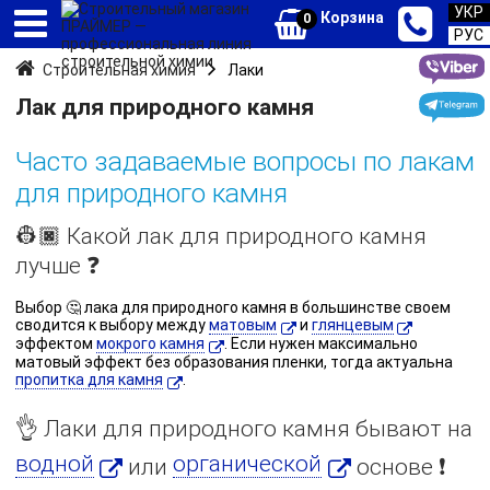
УКР
Корзина
0
РУС
Строительная химия
Лаки
Лак для природного камня
Часто задаваемые вопросы по лакам
для природного камня
👷🏿 Какой лак для природного камня
лучше ❓
Выбор 🤔 лака для природного камня в большинстве своем
сводится к выбору между
матовым
и
глянцевым
эффектом
мокрого камня
. Если нужен максимально
матовый эффект без образования пленки, тогда актуальна
пропитка для камня
.
👌 Лаки для природного камня бывают на
водной
органической
или
основе ❗️