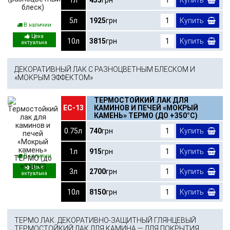
1л
435
грн
Купить
5л
1925
грн
Купить
В наличии
10л
3815
грн
Купить
ДЕКОРАТИВНЫЙ ЛАК С РАЗНОЦВЕТНЫМ БЛЕСКОМ И
«МОКРЫМ ЭФФЕКТОМ»
ТЕРМОСТОЙКИЙ ЛАК ДЛЯ
ЕС-13
КАМИНОВ И ПЕЧЕЙ «МОКРЫЙ
КАМЕНЬ» ТЕРМО (ДО +350°С)
0.75л
740
грн
Купить
1л
915
грн
Купить
В наличии
3л
2700
грн
Купить
10л
8150
грн
Купить
ТЕРМО ЛАК. ДЕКОРАТИВНО-ЗАЩИТНЫЙ ГЛЯНЦЕВЫЙ
ТЕРМОСТОЙКИЙ ЛАК ДЛЯ КАМИНА — ДЛЯ ПОКРЫТИЯ