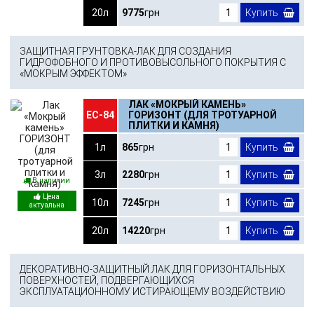
20л
9775
грн
Купить
ЗАЩИТНАЯ ГРУНТОВКА-ЛАК ДЛЯ СОЗДАНИЯ
ГИДРОФОБНОГО И ПРОТИВОВЫСОЛЬНОГО ПОКРЫТИЯ С
«МОКРЫМ ЭФФЕКТОМ»
ЛАК «МОКРЫЙ КАМЕНЬ»
ЕС-84
ГОРИЗОНТ (ДЛЯ ТРОТУАРНОЙ
ПЛИТКИ И КАМНЯ)
1л
865
грн
Купить
3л
2280
грн
Купить
В наличии
10л
7245
грн
Купить
20л
14220
грн
Купить
ДЕКОРАТИВНО-ЗАЩИТНЫЙ ЛАК ДЛЯ ГОРИЗОНТАЛЬНЫХ
ПОВЕРХНОСТЕЙ, ПОДВЕРГАЮЩИХСЯ
ЭКСПЛУАТАЦИОННОМУ ИСТИРАЮЩЕМУ ВОЗДЕЙСТВИЮ