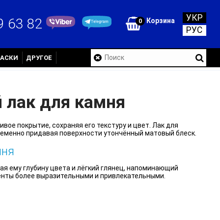
УКР
9 63 82
Корзина
0
РУС
РАСКИ
ДРУГОЕ
 лак для камня
вое покрытие, сохраняя его текстуру и цвет. Лак для
ременно придавая поверхности утончённый матовый блеск.
мня
ая ему глубину цвета и лёгкий глянец, напоминающий
енты более выразительными и привлекательными.