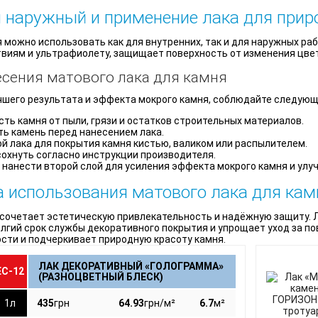
 наружный и применение лака для прир
 можно использовать как для внутренних, так и для наружных ра
иям и ультрафиолету, защищает поверхность от изменения цвет
есения матового лака для камня
шего результата и эффекта мокрого камня, соблюдайте следующ
ть камня от пыли, грязи и остатков строительных материалов.
ь камень перед нанесением лака.
й лака для покрытия камня кистью, валиком или распылителем.
охнуть согласно инструкции производителя.
нанести второй слой для усиления эффекта мокрого камня и улу
 использования матового лака для кам
 сочетает эстетическую привлекательность и надёжную защиту. 
олгий срок службы декоративного покрытия и упрощает уход за п
сти и подчеркивает природную красоту камня.
ЛАК ДЕКОРАТИВНЫЙ «ГОЛОГРАММА»
ЕС-12
(РАЗНОЦВЕТНЫЙ БЛЕСК)
1л
435
грн
64.93
грн/м²
6.7
м²