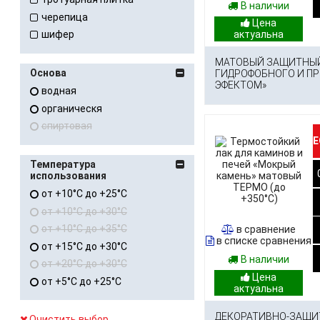
В наличии
черепица
шифер
МАТОВЫЙ ЗАЩИТНЫЙ
Основа
ГИДРОФОБНОГО И П
ЭФЕКТОМ»
водная
органическя
спиртовая
Е
Температура
использования
от +10°C до +25°C
от +10°C до +30°C
от +10°C до +35°C
в сравнение
в списке сравнения
от +15°C до +30°C
В наличии
от +20°C до +30°C
от +5°C до +25°C
ДЕКОРАТИВНО-ЗАЩИ
Очистить выбор