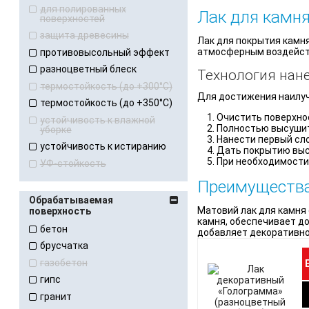
для полированных
Лак для камня
поверхностей
защита древесины
Лак для покрытия камня
атмосферным воздейств
противовысольный эффект
разноцветный блеск
Технология нан
термостойкость (до +300°С)
Для достижения наилуч
термостойкость (до +350°С)
Очистить поверхнос
устойчивость к влажной
Полностью высушит
уборке
Нанести первый сло
устойчивость к истиранию
Дать покрытию выс
При необходимости 
УФ-стойкость
Преимущества
Обрабатываемая
Матовий лак для камня
поверхность
камня, обеспечивает д
бетон
добавляет декоративно
брусчатка
газобетон
гипс
гранит