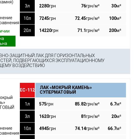
3л
2280
грн
76
грн/м²
30
м²
внение
10л
7245
грн
72.45
грн/м²
100
м²
сравнения
20л
14220
грн
71.1
грн/м²
200
м²
личии
ВНО-ЗАЩИТНЫЙ ЛАК ДЛЯ ГОРИЗОНТАЛЬНЫХ
СТЕЙ, ПОДВЕРГАЮЩИХСЯ ЭКСПЛУАТАЦИОННОМУ
ЩЕМУ ВОЗДЕЙСТВИЮ
ЛАК «МОКРЫЙ КАМЕНЬ»
ЕС-112
СУПЕРМАТОВЫЙ
1л
575
грн
85.82
грн/м²
6.7
м²
3л
1620
грн
81
грн/м²
20
м²
внение
10л
4945
грн
74.14
грн/м²
66.7
м²
сравнения