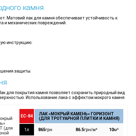
одного камня
бот. Матовий лак для камня обеспечивает устойчивость к
а и механических повреждений.
ую инструкцию:
чшения защиты.
ня
Лак для покрытия камня позволяет сохранить природный вид
оверхностью. Использование лака с эффектом мокрого камня
ЛАК «МОКРЫЙ КАМЕНЬ» ГОРИЗОНТ
ЕС-84
(ДЛЯ ТРОТУАРНОЙ ПЛИТКИ И КАМНЯ)
1л
865
грн
86.5
грн/м²
10
м²