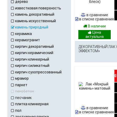
дерево
известковая поверхность
камень декоративный
в сравнение
в списке сравнения
камень искусственный
В наличии
камень природный
керамика
керамогранит
кирпич декоративный
ДЕКОРАТИВНЫЙ ЛАК 
ЭФФЕКТОМ»
кирпич керамический
кирпич клинкерный
кирпич силикатный
кирпич сухопрессованный
Е
мрамор
паркет
пенобетон
песчаник
плитка клинкерная
в сравнение
пол
в списке сравнения
тротуарная плитка