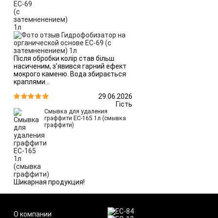
Після обробки колір став більш
насиченим, з'явився гарний ефект
мокрого каменю. Вода збирається
краплями...
29.06.2026


Гість
Смывка для удаления
граффити ЕС-165 1л (смывка
граффити)
Шикарная продукция!
О компании