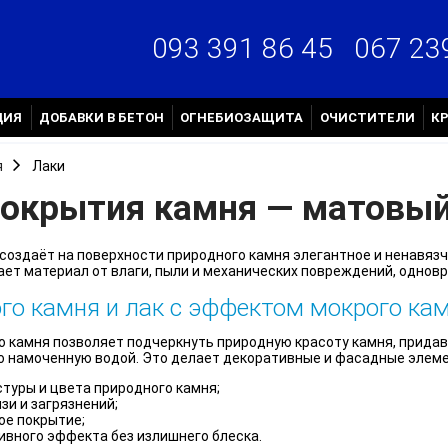
067 23
093 391 86 45
ЦИЯ
ДОБАВКИ В БЕТОН
ОГНЕБИОЗАЩИТА
ОЧИСТИТЕЛИ
К
я
Лаки
покрытия камня — матовый
создаёт на поверхности природного камня элегантное и ненавязчи
ет материал от влаги, пыли и механических повреждений, однов
го камня и лак с эффектом мокрого ка
 камня позволяет подчеркнуть природную красоту камня, придав
то намоченную водой. Это делает декоративные и фасадные элем
туры и цвета природного камня;
зи и загрязнений;
ое покрытие;
ивного эффекта без излишнего блеска.