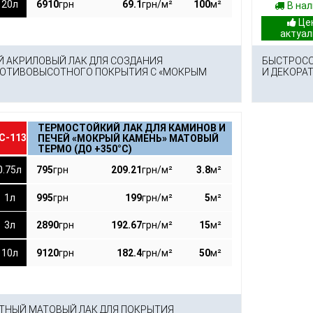
20л
6910
грн
69.1
грн/м²
100
м²
В на
 АКРИЛОВЫЙ ЛАК ДЛЯ СОЗДАНИЯ
БЫСТРОСО
РОТИВОВЫСОТНОГО ПОКРЫТИЯ С «МОКРЫМ
И ДЕКОРА
ТЕРМОСТОЙКИЙ ЛАК ДЛЯ КАМИНОВ И
С-113
ПЕЧЕЙ «МОКРЫЙ КАМЕНЬ» МАТОВЫЙ
ТЕРМО (ДО +350°С)
0.75л
795
грн
209.21
грн/м²
3.8
м²
1л
995
грн
199
грн/м²
5
м²
3л
2890
грн
192.67
грн/м²
15
м²
10л
9120
грн
182.4
грн/м²
50
м²
ТНЫЙ МАТОВЫЙ ЛАК ДЛЯ ПОКРЫТИЯ