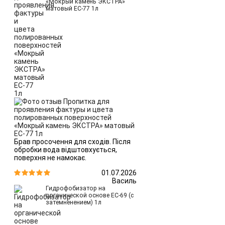
«Мокрый камень ЭКСТРА»
матовый ЕС-77 1л
Брав просочення для сходів. Після
обробки вода відштовхується,
поверхня не намокає.
01.07.2026


Василь
Гидрофобизатор на
органической основе ЕС-69 (с
затемненением) 1л