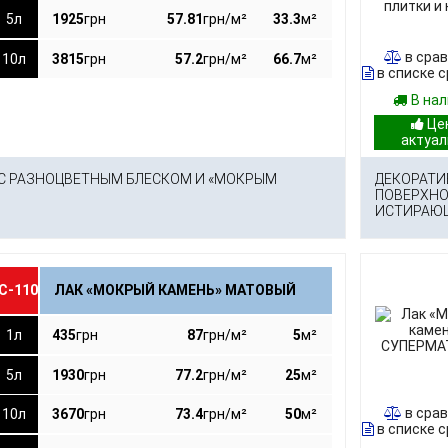
5л
1925
грн
57.81
грн/м²
33.3
м²
в сра
10л
3815
грн
57.2
грн/м²
66.7
м²
в списке 
В на
С РАЗНОЦВЕТНЫМ БЛЕСКОМ И «МОКРЫМ
ДЕКОРАТИ
ПОВЕРХНО
ИСТИРАЮ
С-110
ЛАК «МОКРЫЙ КАМЕНЬ» МАТОВЫЙ
1л
435
грн
87
грн/м²
5
м²
5л
1930
грн
77.2
грн/м²
25
м²
в сра
10л
3670
грн
73.4
грн/м²
50
м²
в списке 