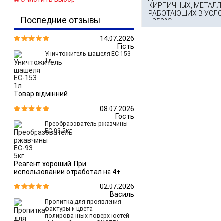
КИРПИЧНЫХ, МЕТАЛЛ
РАБОТАЮЩИХ В УСЛО
Последние отзывы
+350°С
14.07.2026


Гість
Уничтожитель шашеля ЕС-153
1л
Товар відмінний
08.07.2026


Гость
Преобразователь ржавчины
ЕС-93 5кг
Реагент хороший. При
использовании отработал на 4+
02.07.2026


Василь
Пропитка для проявления
фактуры и цвета
полированных поверхностей