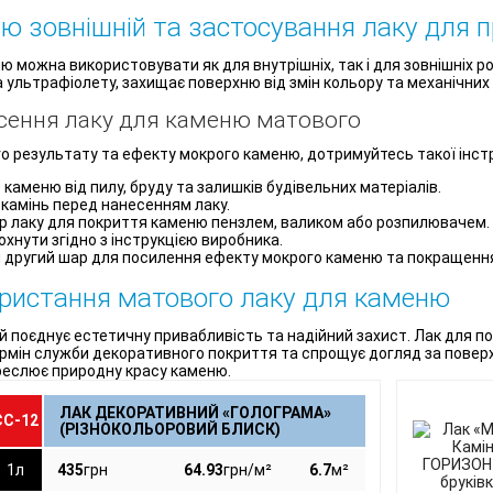
ю зовнішній та застосування лаку для 
 можна використовувати як для внутрішніх, так і для зовнішніх ро
 ультрафіолету, захищає поверхню від змін кольору та механічни
есення лаку для каменю матового
 результату та ефекту мокрого каменю, дотримуйтесь такої інстр
аменю від пилу, бруду та залишків будівельних матеріалів.
камінь перед нанесенням лаку.
 лаку для покриття каменю пензлем, валиком або розпилювачем.
хнути згідно з інструкцією виробника.
 другий шар для посилення ефекту мокрого каменю та покращення
ристання матового лаку для каменю
 поєднує естетичну привабливість та надійний захист. Лак для 
рмін служби декоративного покриття та спрощує догляд за повер
реслює природну красу каменю.
ЛАК ДЕКОРАТИВНИЙ «ГОЛОГРАМА»
ЄС-12
(РІЗНОКОЛЬОРОВИЙ БЛИСК)
1л
435
грн
64.93
грн/м²
6.7
м²