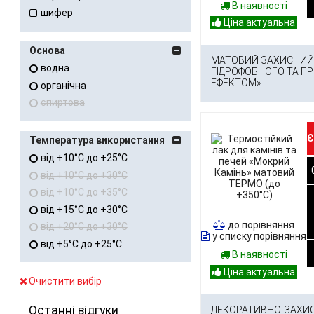
В наявності
шифер
Основа
МАТОВИЙ ЗАХИСНИЙ 
водна
ГІДРОФОБНОГО ТА П
ЕФЕКТОМ»
органічна
спиртова
Є
Температура використання
від +10°C до +25°C
від +10°C до +30°C
від +10°C до +35°C
від +15°C до +30°C
до порівняння
від +20°C до +30°C
у списку порівняння
від +5°C до +25°C
В наявності
Очистити вибір
Останні відгуки
ДЕКОРАТИВНО-ЗАХИС