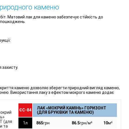
природного каменю
біт. Матовий лак для каменю забезпечує стійкість до
х пошкоджень.
укції:
 захисту.
покриття каменю дозволяє зберегти природний вигляд каменю,
хнею. Використання лаку з ефектом мокрого каменю додає
ЛАК «МОКРИЙ КАМІНЬ» ГОРИЗОНТ
ЄС-84
(ДЛЯ БРУКІВКИ ТА КАМЕНЮ)
1л
865
грн
86.5
грн/м²
10
м²