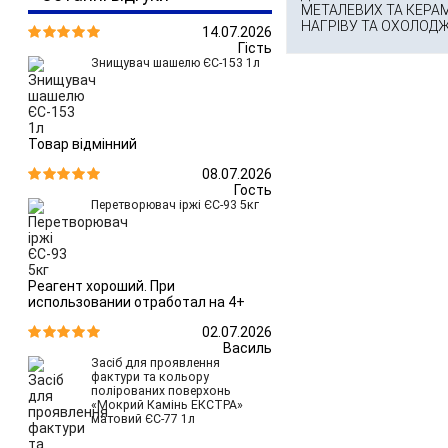
МЕТАЛЕВИХ ТА КЕРА
НАГРІВУ ТА ОХОЛОДЖЕ
14.07.2026


Гість
Знищувач шашелю ЄС-153 1л
Товар відмінний
08.07.2026


Гость
Перетворювач іржі ЄС-93 5кг
Реагент хороший. При
использовании отработал на 4+
02.07.2026


Василь
Засіб для проявлення
фактури та кольору
полірованих поверхонь
«Мокрий Камінь ЕКСТРА»
матовий ЄС-77 1л