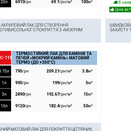
20л
6910
грн
69.1
грн/м²
100
м²
В ная
АКРИЛОВИЙ ЛАК ДЛЯ СТВОРЕННЯ
ШВИДКОВИ
РОТИВИСОЛЬНОГО ПОКРИТТЯ З «МОКРИМ
ЗАХИСТУ 
ТЕРМОСТІЙКИЙ ЛАК ДЛЯ КАМІНІВ ТА
С-113
ПЕЧЕЙ «МОКРИЙ КАМІНЬ» МАТОВИЙ
ТЕРМО (ДО +350°С)
0.75л
795
грн
209.21
грн/м²
3.8
м²
1л
995
грн
199
грн/м²
5
м²
3л
2890
грн
192.67
грн/м²
15
м²
10л
9120
грн
182.4
грн/м²
50
м²
НИЙ МАТОВИЙ ЛАК ДЛЯ ПОКРИТТЯ ЦЕГЛЯНИХ,