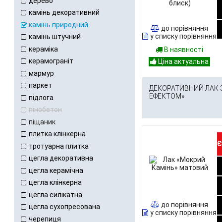
дерево
камінь декоративний
камінь природний
до порівняння
у списку порівняння
камінь штучний
кераміка
В наявності
керамограніт
мармур
паркет
ДЕКОРАТИВНИЙ ЛАК 
ЕФЕКТОМ»
підлога
пінобетон
піщаник
плитка клінкерна
Є
тротуарна плитка
цегла декоративна
цегла керамічна
цегла клінкерна
цегла силікатна
до порівняння
цегла сухопресована
у списку порівняння
черепиця