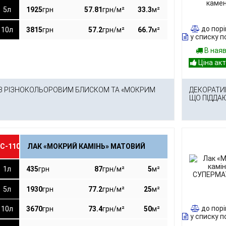
5л
1925
грн
57.81
грн/м²
33.3
м²
до пор
10л
3815
грн
57.2
грн/м²
66.7
м²
у списку п
В ная
З РІЗНОКОЛЬОРОВИМ БЛИСКОМ ТА «МОКРИМ
ДЕКОРАТИ
ЩО ПІДДА
С-110
ЛАК «МОКРИЙ КАМІНЬ» МАТОВИЙ
1л
435
грн
87
грн/м²
5
м²
5л
1930
грн
77.2
грн/м²
25
м²
до пор
10л
3670
грн
73.4
грн/м²
50
м²
у списку п