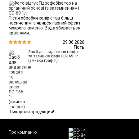
Після обробки колір став більш
насиченим, з'явився гарний ефект
мокрого каменю. Вода збирається
краплями...
29.06.2026


Гість
Засіб для видалення графіті
та залишків клею ЄС-165 1л
(змивка графіті)
Шикарная продукция!
Про компанію