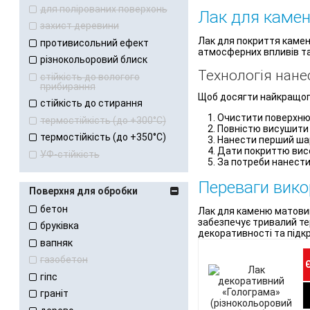
для полірованих поверхонь
Лак для камен
захист деревини
Лак для покриття каменю
противисольний ефект
атмосферних впливів та
різнокольоровий блиск
Технологія нан
стійкість до вологого
прибирання
Щоб досягти найкращого
стійкість до стирання
Очистити поверхню к
термостійкість (до +300°С)
Повністю висушити 
термостійкість (до +350°С)
Нанести перший шар
Дати покриттю висо
УФ-стійкість
За потреби нанести
Переваги вико
Поверхня для обробки
бетон
Лак для каменю матовий
забезпечує тривалий те
бруківка
декоративності та підк
вапняк
газобетон
гіпс
граніт