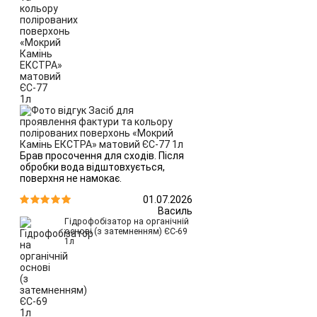
Брав просочення для сходів. Після
обробки вода відштовхується,
поверхня не намокає.
01.07.2026


Василь
Гідрофобізатор на органічній
основі (з затемненням) ЄС-69
1л