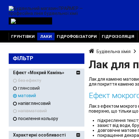
ГРУНТІВКИ
ЛАКИ
ГІДРОФОБІЗАТОРИ
ГІДРОІЗОЛЯЦІЯ
Будівельна хімія
ФІЛЬТР
Лак для 
Ефект «Мокрий Камінь»
Лак для каменю матовий
без ефекту
для покриття каменю за
глянсовий
Ефект мокрог
матовий
напівглянсовий
Лак з ефектом мокрого 
напівматовий
поверхню, що тільки що
посилення кольору
підкреслення текст
захист від води, бр
довговічне матове 
Характерні особливості
покращення декорат