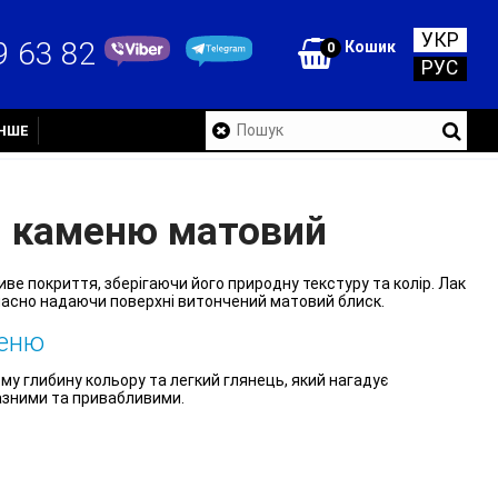
УКР
9 63 82
Кошик
0
РУС
ІНШЕ
я каменю матовий
е покриття, зберігаючи його природну текстуру та колір. Лак
часно надаючи поверхні витончений матовий блиск.
меню
у глибину кольору та легкий глянець, який нагадує
азними та привабливими.