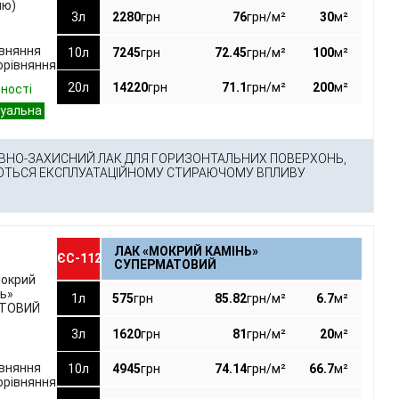
3л
2280
грн
76
грн/м²
30
м²
івняння
10л
7245
грн
72.45
грн/м²
100
м²
орівняння
20л
14220
грн
71.1
грн/м²
200
м²
вності
ВНО-ЗАХИСНИЙ ЛАК ДЛЯ ГОРИЗОНТАЛЬНИХ ПОВЕРХОНЬ,
ЮТЬСЯ ЕКСПЛУАТАЦІЙНОМУ СТИРАЮЧОМУ ВПЛИВУ
ЛАК «МОКРИЙ КАМІНЬ»
ЄС-112
СУПЕРМАТОВИЙ
1л
575
грн
85.82
грн/м²
6.7
м²
3л
1620
грн
81
грн/м²
20
м²
івняння
10л
4945
грн
74.14
грн/м²
66.7
м²
орівняння