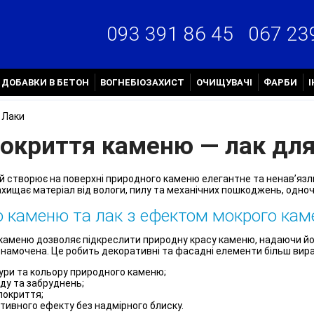
067 23
093 391 86 45
ДОБАВКИ В БЕТОН
ВОГНЕБІОЗАХИСТ
ОЧИЩУВАЧІ
ФАРБИ
Лаки
покриття каменю — лак дл
 створює на поверхні природного каменю елегантне та ненав’язлив
хищає матеріал від вологи, пилу та механічних пошкоджень, одно
о каменю та лак з ефектом мокрого ка
каменю дозволяє підкреслити природну красу каменю, надаючи йом
 намочена. Це робить декоративні та фасадні елементи більш вир
ури та кольору природного каменю;
уду та забруднень;
покриття;
ивного ефекту без надмірного блиску.