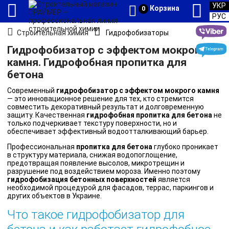
УКР
Корзина
0
РУС
Строительная химия
Гидрофобизаторы
Гидрофобизатор с эффектом мокрого
камня. Гидрофобная пропитка для
бетона
Современный
гидрофобизатор с эффектом мокрого камня
— это инновационное решение для тех, кто стремится
совместить декоративный результат и долговременную
защиту. Качественная
гидрофобная пропитка для бетона
не
только подчеркивает текстуру поверхности, но и
обеспечивает эффективный водоотталкивающий барьер.
Профессиональная
пропитка для бетона
глубоко проникает
в структуру материала, снижая водопоглощение,
предотвращая появление высолов, микротрещин и
разрушение под воздействием мороза. Именно поэтому
гидрофобизация бетонных поверхностей
является
необходимой процедурой для фасадов, террас, паркингов и
других объектов в Украине.
Что такое гидрофобизатор для