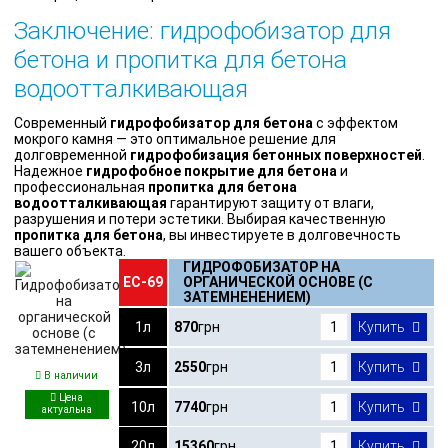
Заключение: гидрофобизатор для
бетона и пропитка для бетона
водоотталкивающая
Современный
гидрофобизатор для бетона
с эффектом
мокрого камня — это оптимальное решение для
долговременной
гидрофобизация бетонных поверхностей
.
Надежное
гидрофобное покрытие для бетона
и
профессиональная
пропитка для бетона
водоотталкивающая
гарантируют защиту от влаги,
разрушения и потери эстетики. Выбирая качественную
пропитка для бетона
, вы инвестируете в долговечность
вашего объекта.
ГИДРОФОБИЗАТОР НА
ЕС-69
ОРГАНИЧЕСКОЙ ОСНОВЕ (С
ЗАТЕМНЕНЕНИЕМ)
1л
870
грн
Купить
3л
2550
грн
Купить
В наличии
10л
7740
грн
Купить
20л
15360
грн
Купить