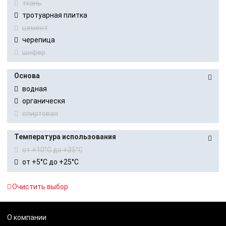
ткань
тротуарная плитка
цемент
черепица
шифер
Основа
водная
органическя
спиртовая
Температура использования
от +10°C до +35°C
от +5°C до +25°C
Очистить выбор
О компании