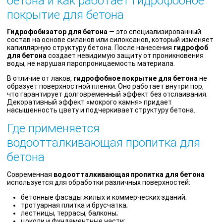
бетона и как работает гидрофобное
покрытие для бетона
Гидрофобизатор для бетона
— это специализированный
состав на основе силанов или силоксанов, который изменяет
капиллярную структуру бетона. После нанесения
гидрофоб
для бетона
создает невидимую защиту от проникновения
воды, не нарушая паропроницаемость материала.
В отличие от лаков,
гидрофобное покрытие для бетона
не
образует поверхностной пленки. Оно работает внутри пор,
что гарантирует долговременный эффект без отслаивания.
Декоративный эффект «мокрого камня» придает
насыщенность цвету и подчеркивает структуру бетона.
Где применяется
водоотталкивающая пропитка для
бетона
Современная
водоотталкивающая пропитка для бетона
используется для обработки различных поверхностей:
бетонные фасады жилых и коммерческих зданий;
тротуарная плитка и брусчатка;
лестницы, террасы, балконы;
цоколи и фундаментные части;