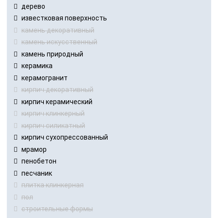
дерево
известковая поверхность
камень декоративный
камень искусственный
камень природный
керамика
керамогранит
кирпич декоративный
кирпич керамический
кирпич клинкерный
кирпич силикатный
кирпич сухопрессованный
мрамор
пенобетон
песчаник
плитка клинкерная
пол
строительные формы