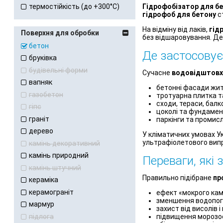
Гідрофобізатор для б
термостійкість (до +300°С)
гідрофоб для бетону
с
На відміну від лаків,
гід
Поверхня для обробки
без відшаровування. Де
бетон
Де застосовує
бруківка
будівельні форми
Сучасне
водовідштовху
вапняк
бетонні фасади жит
газобетон
тротуарна плитка та
сходи, тераси, балк
гіпс
цоколі та фундамен
граніт
паркінги та промисл
дерево
У кліматичних умовах У
ультрафіолетового вип
камінь декоративний
камінь природний
Переваги, які
камінь штучний
Правильно підібране
пр
кераміка
керамограніт
ефект «мокрого кам
зменшення водопог
мармур
захист від висолів і
підлога
підвищення морозос