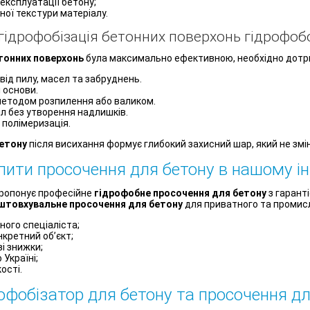
експлуатації бетону;
ої текстури матеріалу.
гідрофобізація бетонних поверхонь гідрофоб
тонних поверхонь
була максимально ефективною, необхідно дотри
ід пилу, масел та забруднень.
 основи.
методом розпилення або валиком.
іл без утворення надлишків.
 полімеризація.
етону
після висихання формує глибокий захисний шар, який не змі
пити просочення для бетону в нашому і
пропонує професійне
гідрофобне просочення для бетону
з гаранті
штовхувальне просочення для бетону
для приватного та промис
ного спеціаліста;
нкретний об’єкт;
ві знижки;
Україні;
ості.
рофобізатор для бетону та просочення д