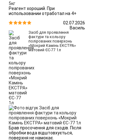
Реагент хороший. При
использовании отработал на 4+
02.07.2026


Василь
Засіб для проявлення
фактури та кольору
полірованих поверхонь
«Мокрий Камінь ЕКСТРА»
матовий ЄС-77 1л
Брав просочення для сходів. Після
обробки вода відштовхується,
поверхня не намокає.