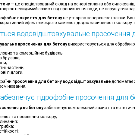
етону
— це спеціалізований склад на основі силанів або силоксанів
творює невидимий захист від проникнення води, не порушуючи пар
рофобне покриття для бетону
не утворює поверхневої плівки. Во
коративний ефект «мокрого каменю» додає насиченості кольору т
ться водовідштовхувальне просочення 
вальне просочення для бетону
використовується для обробки р
лових та комерційних будівель;
 бруківка;
они;
тні частини;
ові підлоги.
країни
просочення для бетону водовідштовхувальне
допомагає з
ромінювання.
 забезпечує гідрофобне просочення для б
осочення для бетону
забезпечує комплексний захист та естетичн
еню» та посилення кольору;
линання;
 грибка;
тійкості;