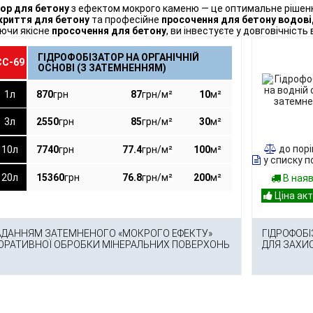
ор для бетону
з ефектом мокрого каменю — це оптимальне рішен
криття для бетону
та професійне
просочення для бетону водов
ючи якісне
просочення для бетону
, ви інвестуєте у довговічність
ГІДРОФОБІЗАТОР НА ОРГАНІЧНІЙ
ЄС-69
ОСНОВІ (З ЗАТЕМНЕННЯМ)
1л
870
грн
87
грн/м²
10
м²
3л
2550
грн
85
грн/м²
30
м²
до пор
10л
7740
грн
77.4
грн/м²
100
м²
у списку п
20л
15360
грн
76.8
грн/м²
200
м²
В ная
НАДАННЯМ ЗАТЕМНЕНОГО «МОКРОГО ЕФЕКТУ»
ГІДРОФОБ
КОРАТИВНОЇ ОБРОБКИ МІНЕРАЛЬНИХ ПОВЕРХОНЬ
ДЛЯ ЗАХИ