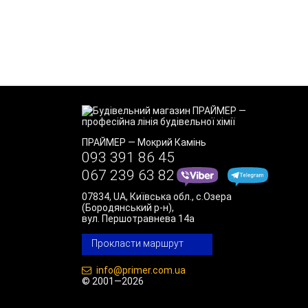
ПРАЙМЕР
—
Мокрий Камінь
093 391 86 45
067 239 63 82
07834
,
UA
,
Київська обл., с.Озера
(Бородянський р-н)
,
вул. Першотравнева 14а
Прокласти маршрут
info@primer.com.ua
© 2001—2026