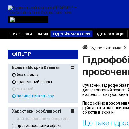
ГРУНТІВКИ
ЛАКИ
ГІДРОФОБІЗАТОРИ
ГІДРОІЗОЛЯЦІЯ
Будівельна хімія
ФІЛЬТР
Гідрофоб
Ефект «Мокрий Камінь»
просочен
без ефекту
крапельний ефект
Сучасний
гідрофобіза
матовий
довготривалий захист. 
водовідштовхувальний б
посилення кольору
Професійне
просочення
руйнування під впливом
Характерні особливості
об’єктів в Україні.
для полірованих поверхонь
Що таке гідро
противисольний ефект