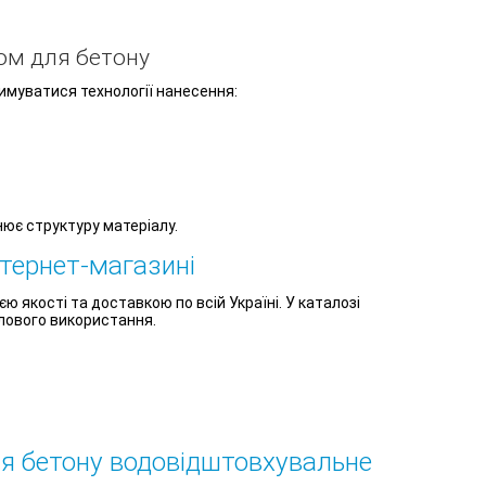
ом для бетону
муватися технології нанесення:
нює структуру матеріалу.
нтернет-магазині
єю якості та доставкою по всій Україні. У каталозі
лового використання.
ля бетону водовідштовхувальне