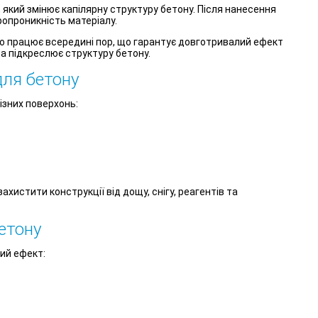
, який змінює капілярну структуру бетону. Після нанесення
опроникність матеріалу.
но працює всередині пор, що гарантує довготривалий ефект
а підкреслює структуру бетону.
для бетону
ізних поверхонь:
ахистити конструкції від дощу, снігу, реагентів та
етону
ий ефект: