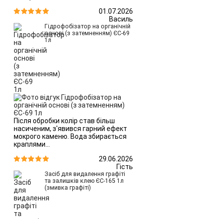
01.07.2026


Василь
Гідрофобізатор на органічній
основі (з затемненням) ЄС-69
1л
Після обробки колір став більш
насиченим, з'явився гарний ефект
мокрого каменю. Вода збирається
краплями...
29.06.2026


Гість
Засіб для видалення графіті
та залишків клею ЄС-165 1л
(змивка графіті)