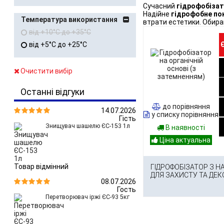
Сучасний
гідрофобізат
Надійне
гідрофобне по
Температура використання
втрати естетики. Обира
від +10°C до +35°C
від +5°C до +25°C
Очистити вибір
Останні відгуки
до порівняння
14.07.2026


у списку порівняння
Гість
Знищувач шашелю ЄС-153 1л
В наявності
Товар відмінний
ГІДРОФОБІЗАТОР З 
ДЛЯ ЗАХИСТУ ТА ДЕ
08.07.2026


Гость
Перетворювач іржі ЄС-93 5кг