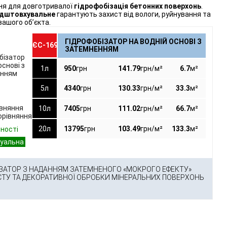
ня для довготривалої
гідрофобізація бетонних поверхонь
.
ідштовхувальне
гарантують захист від вологи, руйнування та
 вашого об’єкта.
ГІДРОФОБІЗАТОР НА ВОДНІЙ ОСНОВІ З
ЄС-169
ЗАТЕМНЕННЯМ
1л
950
грн
141.79
грн/м²
6.7
м²
5л
4340
грн
130.33
грн/м²
33.3
м²
івняння
10л
7405
грн
111.02
грн/м²
66.7
м²
орівняння
20л
13795
грн
103.49
грн/м²
133.3
м²
вності
ІЗАТОР З НАДАННЯМ ЗАТЕМНЕНОГО «МОКРОГО ЕФЕКТУ»
СТУ ТА ДЕКОРАТИВНОЇ ОБРОБКИ МІНЕРАЛЬНИХ ПОВЕРХОНЬ