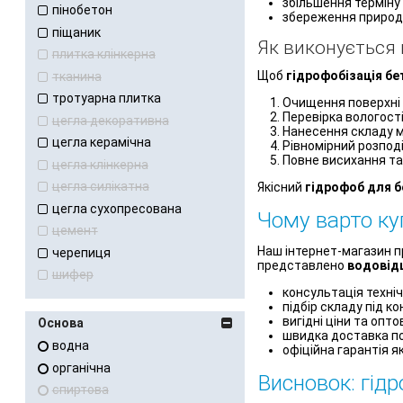
збільшення терміну 
пінобетон
збереження природн
піщаник
Як виконується 
плитка клінкерна
Щоб
гідрофобізація бе
тканина
тротуарна плитка
Очищення поверхні в
Перевірка вологості
цегла декоративна
Нанесення складу 
цегла керамічна
Рівномірний розпод
Повне висихання та
цегла клінкерна
цегла силікатна
Якісний
гідрофоб для б
цегла сухопресована
Чому варто ку
цемент
Наш інтернет-магазин 
черепиця
представлено
водовід
шифер
консультація техніч
підбір складу під ко
вигідні ціни та опто
Основа
швидка доставка по 
водна
офіційна гарантія як
органічна
Висновок: гід
спиртова