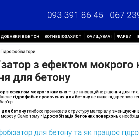
067 23
093 391 86 45
ДОБАВКИ В БЕТОН
ВОГНЕБІОЗАХИСТ
ОЧИЩУВАЧІ
ФАРБИ
Гідрофобізатори
ізатор з ефектом мокрого
ня для бетону
тор з ефектом мокрого каменю
— це інноваційне рішення для тих
Якісне
гідрофобне просочення для бетону
не лише підкреслює тек
ар’єр.
 для бетону
глибоко проникає в структуру матеріалу, зменшуючи в
 морозу. Саме тому
гідрофобізація бетонних поверхонь
є необхід
фобізатор для бетону та як працює гідр