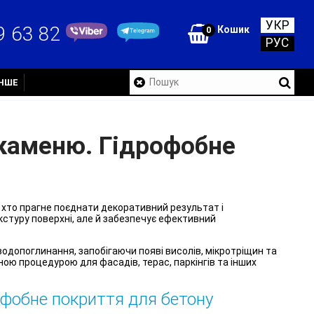
УКР
9 63 82
Кошик
0
РУС
ІНШЕ
 каменю. Гідрофобне
, хто прагне поєднати декоративний результат і
стуру поверхні, але й забезпечує ефективний
одопоглинання, запобігаючи появі висолів, мікротріщин та
ною процедурою для фасадів, терас, паркінгів та інших
офобне покриття для бетону