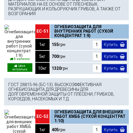
МАТЕРИАЛОВ НА ЕЕ ОСНОВЕ ОТ ПЛЕСНЕВЫХ,
РАЗРУШАЮЩИХ И КОЛЬОРУЮЧИХ ГРИБОВ, А ТАКЖЕ ОТ
ВОЗГОРАНИЯ
ОГНЕБИОЗАЩИТА ДЛЯ
ЕС-51
ВНУТРЕННИХ РАБОТ (СУХОЙ
КОНЦЕНТРАТ 1:9)
1кг
155
грн
Купить
5кг
700
грн
Купить
В наличии
10кг
1320
грн
Купить
ГОСТ 28815-96 (БС-13). ВЫСОКОЭФФЕКТИВНАЯ
ОГНЕБИОЗАЩИТА ДЛЯ ДРЕВЕСИНЫ ДЛЯ
ДОЛГОВРЕМЕННОЙ ЗАЩИТЫ ОТ ПЛЕСЕНИ, ГРИБКОВ,
КОРОЕДОВ, НАСЕКОМЫХ И Т.Д.
ОГНЕБИОЗАЩИТА ДЛЯ ВНЕШНИХ
ЕС-52
РАБОТ ХМББ (СУХОЙ КОНЦЕНТРАТ
1:10)
1кг
405
грн
Купить