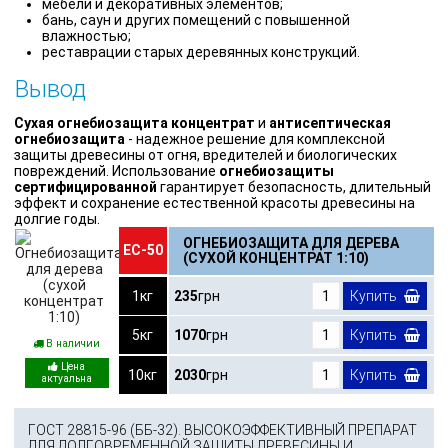
мебели и декоративных элементов;
бань, саун и других помещений с повышенной
влажностью;
реставрации старых деревянных конструкций.
Вывод
Сухая огнебиозащита концентрат
и
антисептическая
огнебиозащита
- надежное решение для комплексной
защиты древесины от огня, вредителей и биологических
повреждений. Использование
огнебиозащиты
сертифицированной
гарантирует безопасность, длительный
эффект и сохранение естественной красоты древесины на
долгие годы.
ОГНЕБИОЗАЩИТА ДЛЯ ДЕРЕВА
ЕС-50
(СУХОЙ КОНЦЕНТРАТ 1:10)
1кг
235
грн
Купить
5кг
1070
грн
Купить
В наличии
10кг
2030
грн
Купить
ГОСТ 28815-96 (ББ-32). ВЫСОКОЭФФЕКТИВНЫЙ ПРЕПАРАТ
ДЛЯ ДОЛГОВРЕМЕННОЙ ЗАЩИТЫ ДРЕВЕСИНЫ И