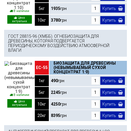
5кг
1935
грн
Купить
В наличии
10кг
3780
грн
Купить
ГОСТ 28815-96 (ХМББ). ОГНЕБИОЗАЩИТА ДЛЯ
ДРЕВЕСИНЫ, КОТОРАЯ ПОДВЕРГАЕТСЯ
ПЕРИОДИЧЕСКОМУ ВОЗДЕЙСТВИЮ АТМОСФЕРНОЙ
ВЛАГИ
БИОЗАЩИТА ДЛЯ ДРЕВЕСИНЫ
ЕС-55
(НЕВЫМЫВАЕМЫЙ СУХОЙ
КОНЦЕНТРАТ 1:9)
1кг
490
грн
Купить
5кг
2245
грн
Купить
В наличии
10кг
4250
грн
Купить
20кг
8395
грн
Купить