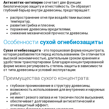
Антисептик-антипирен
сочетает две функции:
биологическую защиту и огнестойкость. Он образует
глубокий барьер внутри древесины, предотвращает:
распространение огня при воздействии высоких
температур;
развития грибка и плесени;
поражение древесины вредителями;
снижение механической прочности древесины.
Особенности
сухой огнебиозащиты
Сухая огнебиозащита
- это порошковая форма концентрата,
которая разбавляется перед использованием. Он отличается
высокой экономичностью, длительным сроком хранения и
удобством транспортировки. Благодаря концентрированной
форме можно регулировать степень защиты в зависимости
от типа древесины и условий эксплуатации.
Преимущества сухого концентрата:
глубокое проникновение в структуру древесины;
возможность использования для внутренних и наружных
работ;
не имеет резкого запаха и не токсичен после высыхания;
обеспечивает долговременный антисептический и
огнезащитный эффект;
экономный расход и легкое нанесение.