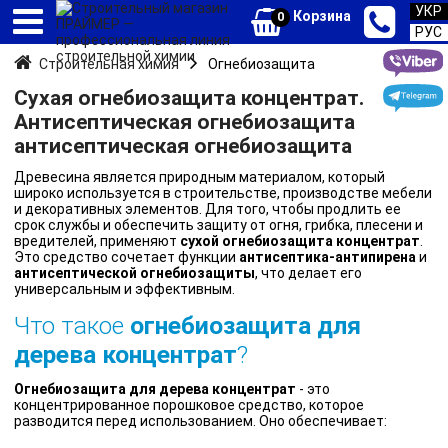
УКР
Корзина
0
РУС
Строительная химия
Огнебиозащита
Сухая огнебиозащита концентрат.
Антисептическая огнебиозащита
антисептическая огнебиозащита
Древесина является природным материалом, который
широко используется в строительстве, производстве мебели
и декоративных элементов. Для того, чтобы продлить ее
срок службы и обеспечить защиту от огня, грибка, плесени и
вредителей, применяют
сухой огнебиозащита концентрат
.
Это средство сочетает функции
антисептика-антипирена
и
антисептической огнебиозащиты
, что делает его
универсальным и эффективным.
Что такое
огнебиозащита для
дерева концентрат
?
Огнебиозащита для дерева концентрат
- это
концентрированное порошковое средство, которое
разводится перед использованием. Оно обеспечивает: