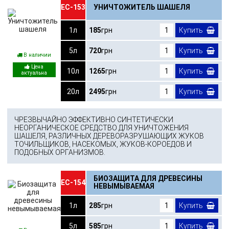
ЕС-153
УНИЧТОЖИТЕЛЬ ШАШЕЛЯ
1л
185
грн
Купить
5л
720
грн
Купить
В наличии
10л
1265
грн
Купить
20л
2495
грн
Купить
ЧРЕЗВЫЧАЙНО ЭФФЕКТИВНО СИНТЕТИЧЕСКИ
НЕОРГАНИЧЕСКОЕ СРЕДСТВО ДЛЯ УНИЧТОЖЕНИЯ
ШАШЕЛЯ, РАЗЛИЧНЫХ ДЕРЕВОРАЗРУШАЮЩИХ ЖУКОВ
ТОЧИЛЬЩИКОВ, НАСЕКОМЫХ, ЖУКОВ-КОРОЕДОВ И
ПОДОБНЫХ ОРГАНИЗМОВ.
БИОЗАЩИТА ДЛЯ ДРЕВЕСИНЫ
ЕС-154
НЕВЫМЫВАЕМАЯ
1л
285
грн
Купить
5л
585
грн
Купить