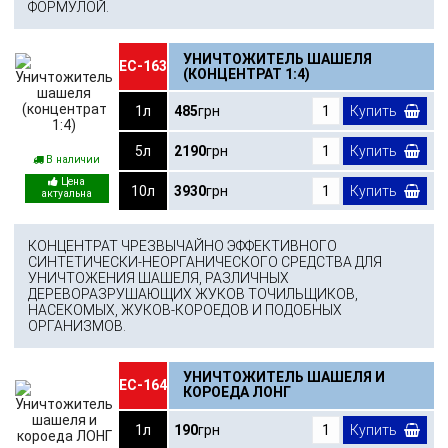
ФОРМУЛОЙ.
УНИЧТОЖИТЕЛЬ ШАШЕЛЯ
ЕС-163
(КОНЦЕНТРАТ 1:4)
1л
485
грн
Купить
5л
2190
грн
Купить
В наличии
10л
3930
грн
Купить
КОНЦЕНТРАТ ЧРЕЗВЫЧАЙНО ЭФФЕКТИВНОГО
СИНТЕТИЧЕСКИ-НЕОРГАНИЧЕСКОГО СРЕДСТВА ДЛЯ
УНИЧТОЖЕНИЯ ШАШЕЛЯ, РАЗЛИЧНЫХ
ДЕРЕВОРАЗРУШАЮЩИХ ЖУКОВ ТОЧИЛЬЩИКОВ,
НАСЕКОМЫХ, ЖУКОВ-КОРОЕДОВ И ПОДОБНЫХ
ОРГАНИЗМОВ.
УНИЧТОЖИТЕЛЬ ШАШЕЛЯ И
ЕС-164
КОРОЕДА ЛОНГ
1л
190
грн
Купить