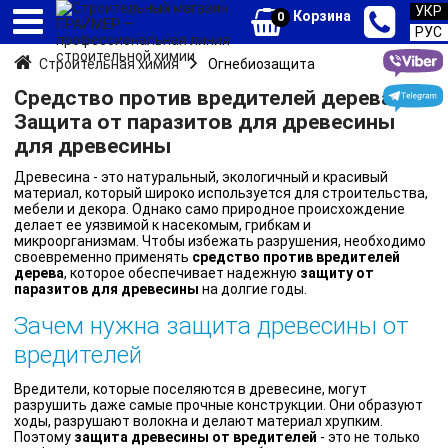
УКР
Корзина
0
РУС
Строительная химия
Огнебиозащита
Средство против вредителей дерева.
Защита от паразитов для древесины
для древесины
Древесина - это натуральный, экологичный и красивый
материал, который широко используется для строительства,
мебели и декора. Однако само природное происхождение
делает ее уязвимой к насекомым, грибкам и
микроорганизмам. Чтобы избежать разрушения, необходимо
своевременно применять
средство против вредителей
дерева
, которое обеспечивает надежную
защиту от
паразитов для древесины
на долгие годы.
Зачем нужна защита древесины от
вредителей
Вредители, которые поселяются в древесине, могут
разрушить даже самые прочные конструкции. Они образуют
ходы, разрушают волокна и делают материал хрупким.
Поэтому
защита древесины от вредителей
- это не только