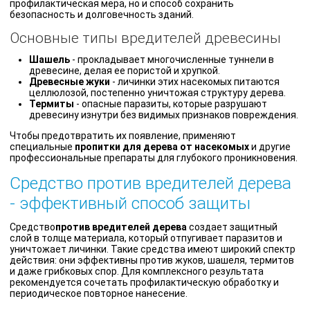
профилактическая мера, но и способ сохранить
безопасность и долговечность зданий.
Основные типы вредителей древесины
Шашель
- прокладывает многочисленные туннели в
древесине, делая ее пористой и хрупкой.
Древесные жуки
- личинки этих насекомых питаются
целлюлозой, постепенно уничтожая структуру дерева.
Термиты
- опасные паразиты, которые разрушают
древесину изнутри без видимых признаков повреждения.
Чтобы предотвратить их появление, применяют
специальные
пропитки для дерева от насекомых
и другие
профессиональные препараты для глубокого проникновения.
Средство против вредителей дерева
- эффективный способ защиты
Средство
против вредителей дерева
создает защитный
слой в толще материала, который отпугивает паразитов и
уничтожает личинки. Такие средства имеют широкий спектр
действия: они эффективны против жуков, шашеля, термитов
и даже грибковых спор. Для комплексного результата
рекомендуется сочетать профилактическую обработку и
периодическое повторное нанесение.