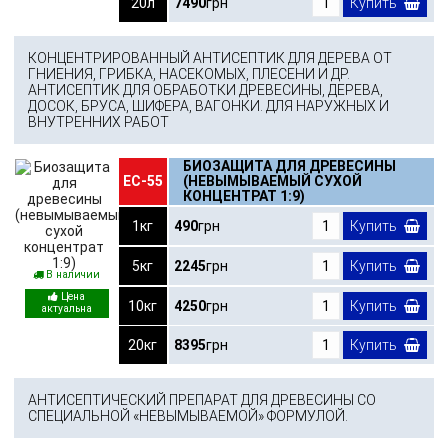
20л
7490
грн
Купить
КОНЦЕНТРИРОВАННЫЙ АНТИСЕПТИК ДЛЯ ДЕРЕВА ОТ
ГНИЕНИЯ, ГРИБКА, НАСЕКОМЫХ, ПЛЕСЕНИ И ДР.
АНТИСЕПТИК ДЛЯ ОБРАБОТКИ ДРЕВЕСИНЫ, ДЕРЕВА,
ДОСОК, БРУСА, ШИФЕРА, ВАГОНКИ. ДЛЯ НАРУЖНЫХ И
ВНУТРЕННИХ РАБОТ
БИОЗАЩИТА ДЛЯ ДРЕВЕСИНЫ
ЕС-55
(НЕВЫМЫВАЕМЫЙ СУХОЙ
КОНЦЕНТРАТ 1:9)
1кг
490
грн
Купить
5кг
2245
грн
Купить
В наличии
10кг
4250
грн
Купить
20кг
8395
грн
Купить
АНТИСЕПТИЧЕСКИЙ ПРЕПАРАТ ДЛЯ ДРЕВЕСИНЫ СО
СПЕЦИАЛЬНОЙ «НЕВЫМЫВАЕМОЙ» ФОРМУЛОЙ.