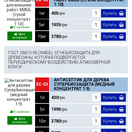
1:10)
1кг
405
грн
Купить
5кг
1935
грн
Купить
В наличии
10кг
3780
грн
Купить
ГОСТ 28815-96 (ХМББ). ОГНЕБИОЗАЩИТА ДЛЯ
ДРЕВЕСИНЫ, КОТОРАЯ ПОДВЕРГАЕТСЯ
ПЕРИОДИЧЕСКОМУ ВОЗДЕЙСТВИЮ АТМОСФЕРНОЙ
ВЛАГИ
АНТИСЕПТИК ДЛЯ ДЕРЕВА
ЕС-53
СУПЕРБИОЗАЩИТА (МЕДНЫЙ
КОНЦЕНТРАТ 1:9)
1л
430
грн
Купить
5л
1995
грн
Купить
В наличии
10л
3780
грн
Купить