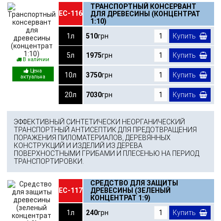
ТРАНСПОРТНЫЙ КОНСЕРВАНТ
ЕС-116
ДЛЯ ДРЕВЕСИНЫ (КОНЦЕНТРАТ
1:10)
1л
510
грн
Купить
5л
1975
грн
Купить
В наличии
10л
3750
грн
Купить
20л
7030
грн
Купить
ЭФФЕКТИВНЫЙ СИНТЕТИЧЕСКИ НЕОРГАНИЧЕСКИЙ
ТРАНСПОРТНЫЙ АНТИСЕПТИК ДЛЯ ПРЕДОТВРАЩЕНИЯ
ПОРАЖЕНИЯ ПИЛОМАТЕРИАЛОВ, ДЕРЕВЯННЫХ
КОНСТРУКЦИЙ И ИЗДЕЛИЙ ИЗ ДЕРЕВА
ПОВЕРХНОСТНЫМИ ГРИБАМИ И ПЛЕСЕНЬЮ НА ПЕРИОД
ТРАНСПОРТИРОВКИ.
СРЕДСТВО ДЛЯ ЗАЩИТЫ
ЕС-117
ДРЕВЕСИНЫ (ЗЕЛЕНЫЙ
КОНЦЕНТРАТ 1:9)
1л
240
грн
Купить