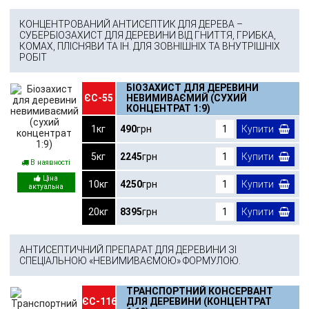
КОНЦЕНТРОВАНИЙ АНТИСЕПТИК ДЛЯ ДЕРЕВА –
СУБЕРБІОЗАХИСТ ДЛЯ ДЕРЕВИНИ ВІД ГНИТТЯ, ГРИБКА,
КОМАХ, ПЛІСНЯВИ ТА ІН. ДЛЯ ЗОВНІШНІХ ТА ВНУТРІШНІХ
РОБІТ
БІОЗАХИСТ ДЛЯ ДЕРЕВИНИ
ЄС-55
НЕВИМИВАЄМИЙ (СУХИЙ
КОНЦЕНТРАТ 1:9)
1кг
490
грн
Купити
5кг
2245
грн
Купити
В наявності
10кг
4250
грн
Купити
20кг
8395
грн
Купити
АНТИСЕПТИЧНИЙ ПРЕПАРАТ ДЛЯ ДЕРЕВИНИ ЗІ
СПЕЦІАЛЬНОЮ «НЕВИМИВАЄМОЮ» ФОРМУЛОЮ.
ТРАНСПОРТНИЙ КОНСЕРВАНТ
ЄС-116
ДЛЯ ДЕРЕВИНИ (КОНЦЕНТРАТ