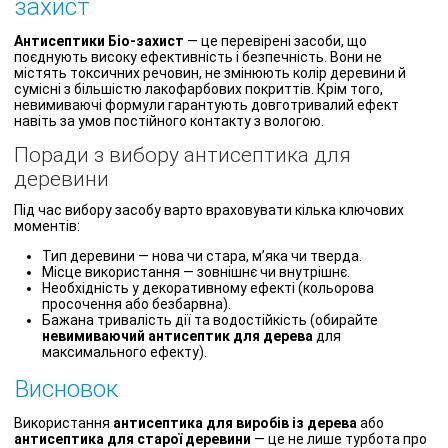
захист
Антисептики Біо-захист
— це перевірені засоби, що
поєднують високу ефективність і безпечність. Вони не
містять токсичних речовин, не змінюють колір деревини й
сумісні з більшістю лакофарбових покриттів. Крім того,
невимиваючі формули гарантують довготривалий ефект
навіть за умов постійного контакту з вологою.
Поради з вибору антисептика для
деревини
Під час вибору засобу варто враховувати кілька ключових
моментів:
Тип деревини — нова чи стара, м’яка чи тверда.
Місце використання — зовнішнє чи внутрішнє.
Необхідність у декоративному ефекті (кольорова
просочення або безбарвна).
Бажана тривалість дії та водостійкість (обирайте
невимиваючий антисептик для дерева
для
максимального ефекту).
Висновок
Використання
антисептика для виробів із дерева
або
антисептика для старої деревини
— це не лише турбота про