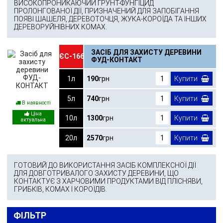
ВИСОКОПРОНИКАЮЧИЙ ҐРУНТ-ФУНГІЦИД
ПРОЛОНГОВАНОЇ ДІЇ, ПРИЗНАЧЕНИЙ ДЛЯ ЗАПОБІГАННЯ
ПОЯВІ ШАШЕЛЯ, ДЕРЕВОТОЧЦЯ, ЖУКА-КОРОЇДА ТА ІНШИХ
ДЕРЕВОРУЙНІВНИХ КОМАХ.
ЗАСІБ ДЛЯ ЗАХИСТУ ДЕРЕВИНИ
ЄС-166
ФУД-КОНТАКТ
1л
190
грн
Купити
5л
740
грн
Купити
В наявності
10л
1300
грн
Купити
20л
2570
грн
Купити
ГОТОВИЙ ДО ВИКОРИСТАННЯ ЗАСІБ КОМПЛЕКСНОЇ ДІЇ
ДЛЯ ДОВГОТРИВАЛОГО ЗАХИСТУ ДЕРЕВИНИ, ЩО
КОНТАКТУЄ З ХАРЧОВИМИ ПРОДУКТАМИ ВІД ПЛІСНЯВИ,
ГРИБКІВ, КОМАХ І КОРОЇДІВ.
ФІЛЬТР