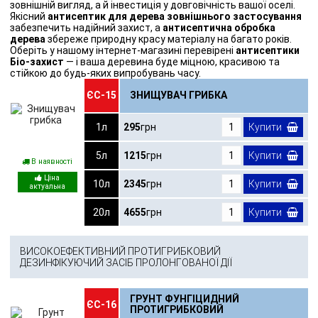
зовнішній вигляд, а й інвестиція у довговічність вашої оселі.
Якісний
антисептик для дерева зовнішнього застосування
забезпечить надійний захист, а
антисептична обробка
дерева
збереже природну красу матеріалу на багато років.
Оберіть у нашому інтернет-магазині перевірені
антисептики
Біо-захист
— і ваша деревина буде міцною, красивою та
стійкою до будь-яких випробувань часу.
ЄС-15
ЗНИЩУВАЧ ГРИБКА
1л
295
грн
Купити
5л
1215
грн
Купити
В наявності
10л
2345
грн
Купити
20л
4655
грн
Купити
ВИСОКОЕФЕКТИВНИЙ ПРОТИГРИБКОВИЙ
ДЕЗИНФІКУЮЧИЙ ЗАСІБ ПРОЛОНГОВАНОЇ ДІЇ
ГРУНТ ФУНГІЦИДНИЙ
ЄС-16
ПРОТИГРИБКОВИЙ