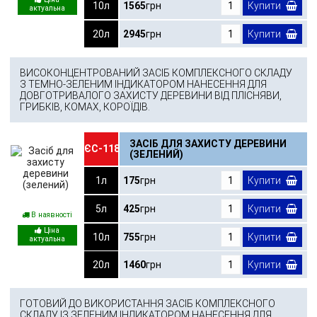
10л
1565
грн
Купити
20л
2945
грн
Купити
ВИСОКОНЦЕНТРОВАНИЙ ЗАСІБ КОМПЛЕКСНОГО СКЛАДУ
З ТЕМНО-ЗЕЛЕНИМ ІНДИКАТОРОМ НАНЕСЕННЯ ДЛЯ
ДОВГОТРИВАЛОГО ЗАХИСТУ ДЕРЕВИНИ ВІД ПЛІСНЯВИ,
ГРИБКІВ, КОМАХ, КОРОЇДІВ.
ЗАСІБ ДЛЯ ЗАХИСТУ ДЕРЕВИНИ
ЄС-118
(ЗЕЛЕНИЙ)
1л
175
грн
Купити
5л
425
грн
Купити
В наявності
10л
755
грн
Купити
20л
1460
грн
Купити
ГОТОВИЙ ДО ВИКОРИСТАННЯ ЗАСІБ КОМПЛЕКСНОГО
СКЛАДУ ІЗ ЗЕЛЕНИМ ІНДИКАТОРОМ НАНЕСЕННЯ ДЛЯ