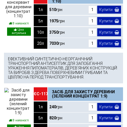
1:10)
1л
510
грн
Купити
5л
1975
грн
Купити
В наявності
10л
3750
грн
Купити
20л
7030
грн
Купити
ЕФЕКТИВНИЙ СИНТЕТИЧНО-НЕОРГАНІЧНИЙ
ТРАНСПОРТНИЙ АНТИСЕПТИК ДЛЯ ЗАПОБІГАННЯ
УРАЖЕННЯ ПИЛОМАТЕРІАЛІВ, ДЕРЕВ'ЯНИХ КОНСТРУКЦІЙ
ТА ВИРОБІВ З ДЕРЕВА ПОВЕРХНЕВИМИ ГРИБАМИ ТА
ЦВІЛЛЮ НА ПЕРІОД ТРАНСПОРТУВАННЯ.
ЗАСІБ ДЛЯ ЗАХИСТУ ДЕРЕВИНИ
ЄС-117
(ЗЕЛЕНИЙ КОНЦЕНТРАТ 1:9)
1л
240
грн
Купити
5л
820
грн
Купити
В наявності