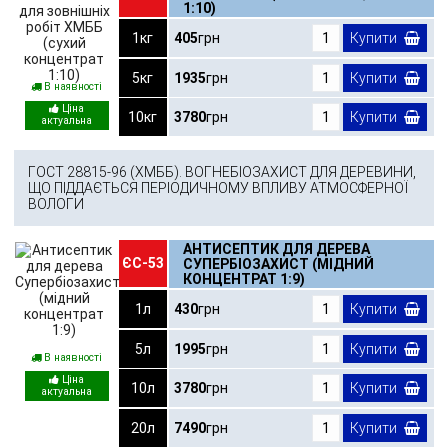
1:10)
1кг
405
грн
Купити
5кг
1935
грн
Купити
В наявності
10кг
3780
грн
Купити
ГОСТ 28815-96 (ХМББ). ВОГНЕБІОЗАХИСТ ДЛЯ ДЕРЕВИНИ,
ЩО ПІДДАЄТЬСЯ ПЕРІОДИЧНОМУ ВПЛИВУ АТМОСФЕРНОЇ
ВОЛОГИ
АНТИСЕПТИК ДЛЯ ДЕРЕВА
ЄС-53
СУПЕРБІОЗАХИСТ (МІДНИЙ
КОНЦЕНТРАТ 1:9)
1л
430
грн
Купити
5л
1995
грн
Купити
В наявності
10л
3780
грн
Купити
20л
7490
грн
Купити