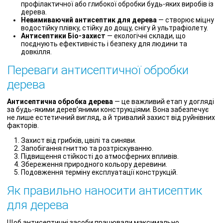
профілактичної або глибокої обробки будь-яких виробів із
дерева.
Невимиваючий антисептик для дерева
— створює міцну
водостійку плівку, стійку до дощу, снігу й ультрафіолету.
Антисептики Біо-захист
— екологічні склади, що
поєднують ефективність і безпеку для людини та
довкілля.
Переваги антисептичної обробки
дерева
Антисептична обробка дерева
— це важливий етап у догляді
за будь-якими дерев’яними конструкціями. Вона забезпечує
не лише естетичний вигляд, а й тривалий захист від руйнівних
факторів.
Захист від грибків, цвілі та синяви.
Запобігання гниттю та розтріскуванню.
Підвищення стійкості до атмосферних впливів.
Збереження природного кольору деревини.
Подовження терміну експлуатації конструкцій.
Як правильно наносити антисептик
для дерева
Щоб антисептичні засоби працювали максимально