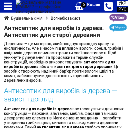
УКР
Кошик
0
РУС
Будівельна хімія
Вогнебіозахист
Антисептик для виробів із дерева.
Антисептик для старої деревини
Деревина — це матеріал, який поєднує природну красу та
екологічність. Але з часом під впливом вологи, сонця, грибків і
шкідників дерево починає втрачати свої властивості. Щоб
уникнути руйнування та продовжити термін служби
конструкцій, необхідно використовувати
антисептик для
виробів із дерева
або
антисептик для старої деревини
. Ці
засоби створюють надійний бар’єр проти вологи, цвілі та
комах, забезпечуючи довговічність і привабливість
дерев’яних виробів.
Антисептик для виробів із дерева —
захист і догляд
Антисептик для виробів із дерева
застосовується для нових
конструкцій — парканів, альтанок, меблів, фасадів та інших
декоративних елементів. Його основне завдання — запобігти
утворенню грибків, цвілі, синяви та пошкодження деревини
комахами. Такий
антисептик для дерева
глибоко проникає у