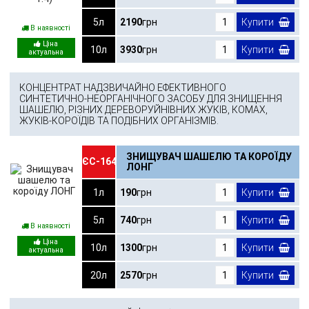
5л
2190
грн
Купити
В наявності
10л
3930
грн
Купити
КОНЦЕНТРАТ НАДЗВИЧАЙНО ЕФЕКТИВНОГО
СИНТЕТИЧНО-НЕОРГАНІЧНОГО ЗАСОБУ ДЛЯ ЗНИЩЕННЯ
ШАШЕЛЮ, РІЗНИХ ДЕРЕВОРУЙНІВНИХ ЖУКІВ, КОМАХ,
ЖУКІВ-КОРОЇДІВ ТА ПОДІБНИХ ОРГАНІЗМІВ.
ЗНИЩУВАЧ ШАШЕЛЮ ТА КОРОЇДУ
ЄС-164
ЛОНГ
1л
190
грн
Купити
5л
740
грн
Купити
В наявності
10л
1300
грн
Купити
20л
2570
грн
Купити