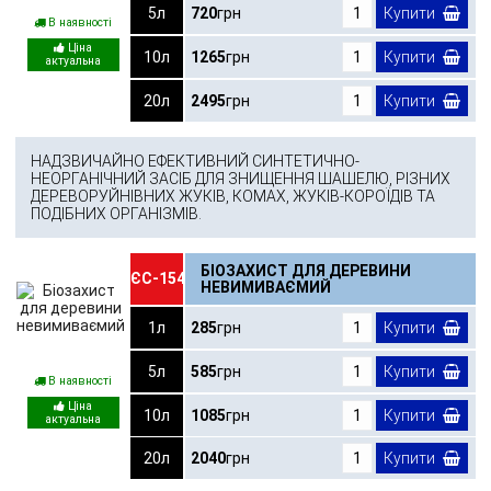
5л
720
грн
Купити
В наявності
10л
1265
грн
Купити
20л
2495
грн
Купити
НАДЗВИЧАЙНО ЕФЕКТИВНИЙ СИНТЕТИЧНО-
НЕОРГАНІЧНИЙ ЗАСІБ ДЛЯ ЗНИЩЕННЯ ШАШЕЛЮ, РІЗНИХ
ДЕРЕВОРУЙНІВНИХ ЖУКІВ, КОМАХ, ЖУКІВ-КОРОЇДІВ ТА
ПОДІБНИХ ОРГАНІЗМІВ.
БІОЗАХИСТ ДЛЯ ДЕРЕВИНИ
ЄС-154
НЕВИМИВАЄМИЙ
1л
285
грн
Купити
5л
585
грн
Купити
В наявності
10л
1085
грн
Купити
20л
2040
грн
Купити