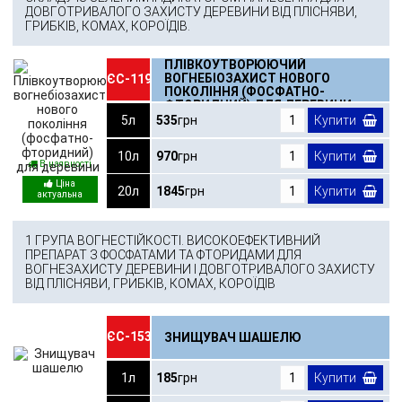
ДОВГОТРИВАЛОГО ЗАХИСТУ ДЕРЕВИНИ ВІД ПЛІСНЯВИ,
ГРИБКІВ, КОМАХ, КОРОЇДІВ.
ПЛІВКОУТВОРЮЮЧИЙ
ВОГНЕБІОЗАХИСТ НОВОГО
ЄС-119
ПОКОЛІННЯ (ФОСФАТНО-
ФТОРИДНИЙ) ДЛЯ ДЕРЕВИНИ
5л
535
грн
Купити
10л
970
грн
Купити
В наявності
20л
1845
грн
Купити
1 ГРУПА ВОГНЕСТІЙКОСТІ. ВИСОКОЕФЕКТИВНИЙ
ПРЕПАРАТ З ФОСФАТАМИ ТА ФТОРИДАМИ ДЛЯ
ВОГНЕЗАХИСТУ ДЕРЕВИНИ І ДОВГОТРИВАЛОГО ЗАХИСТУ
ВІД ПЛІСНЯВИ, ГРИБКІВ, КОМАХ, КОРОЇДІВ
ЄС-153
ЗНИЩУВАЧ ШАШЕЛЮ
1л
185
грн
Купити