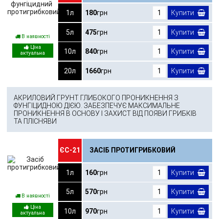
1л
180
грн
Купити
5л
475
грн
Купити
В наявності
10л
840
грн
Купити
20л
1660
грн
Купити
АКРИЛОВИЙ ГРУНТ ГЛИБОКОГО ПРОНИКНЕННЯ З
ФУНГІЦИДНОЮ ДІЄЮ. ЗАБЕЗПЕЧУЄ МАКСИМАЛЬНЕ
ПРОНИКНЕННЯ В ОСНОВУ І ЗАХИСТ ВІД ПОЯВИ ГРИБКІВ
ТА ПЛІСНЯВИ
ЄС-21
ЗАСІБ ПРОТИГРИБКОВИЙ
1л
160
грн
Купити
5л
570
грн
Купити
В наявності
10л
970
грн
Купити