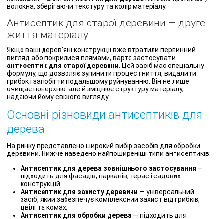
волокна, зберігаючи текстуру та колір матеріалу.
Антисептик для старої деревини — друге
життя матеріалу
Якщо ваші дерев’яні конструкції вже втратили первинний
вигляд або покрилися плямами, варто застосувати
антисептик для старої деревини
. Цей засіб має спеціальну
формулу, що дозволяє зупинити процес гниття, видалити
грибок і запобігти подальшому руйнуванню. Він не лише
очищає поверхню, але й зміцнює структуру матеріалу,
надаючи йому свіжого вигляду.
Основні різновиди антисептиків для
дерева
На ринку представлено широкий вибір засобів для обробки
деревини. Нижче наведено найпоширеніші типи антисептиків:
Антисептик для дерева зовнішнього застосування
—
підходить для фасадів, парканів, терас і садових
конструкцій.
Антисептик для захисту деревини
— універсальний
засіб, який забезпечує комплексний захист від грибків,
цвілі та комах.
Антисептик для обробки дерева
— підходить для