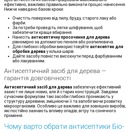
ефективно, важливо правильно виконати процес нанесення.
Нижче наведено базові кроки:
Очистіть поверхню від пилу, бруду, старого лаку або
фарби.
За потреби проведіть легке шліфування, щоб
забезпечити краще вбирання.
Нанесіть
антисептичну просочення для дерева
рівномірно за допомогою пензля або розпилювача.
Для глибокої обробки використовуйте
антисептик для
обробки дерева
у кілька шарів.
Дайте засобу повністю висохнути перед фарбуванням
або лакуванням.
Антисептичний засіб для дерева —
гарантія довговічності
Антисептичний засіб для дерева
забезпечує ефективний
захист не лише нових, але й старих конструкцій. Завдяки
сучасним формулам такі засоби глибоко проникають у
структуру деревини, зміцнюючи її та запобігаючи розвитку
мікроорганізмів. Особливо це важливо для зовнішніх виробів,
які постійно зазнають впливу опадів, вітру та сонячного
проміння.
Чому варто обрати антисептики Біо-