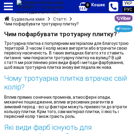
УКР
Кошик
0
РУС
Будівельна хімія
Статті
Чим пофарбувати тротуарну плитку?
Чим пофарбувати тротуарну плитку?
Тротуарна плитка є популярним матеріалом для благоустрою
територій. З часом її колір може вигоряти або втрачати свою
первісну насиченість. В таких випадках багато хто ставить
питання: чим покрасити тротуарну плитку на вулиці? В цій
статті ми розглянемо різні види фарб і методи фарбування,
щоб ваша тротуарна плитка знову виглядала як нова.
Чому тротуарна плитка втрачає свій
колір?
Вплив прямих сонячних променів, атмосферні опади,
механічні пошкодження, вплив агресивних реагентів в
зимовий період - всі ці фактори можуть призвести до втрати
кольору плитки. Крім того, сам матеріал плитки, її якість і
первісний колір також грають роль.
Які види фарб існують для