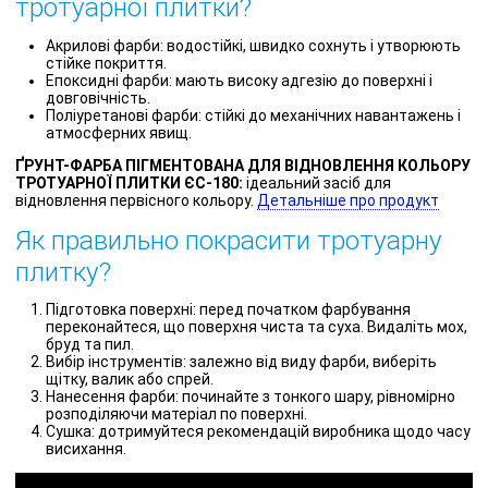
тротуарної плитки?
Акрилові фарби: водостійкі, швидко сохнуть і утворюють
стійке покриття.
Епоксидні фарби: мають високу адгезію до поверхні і
довговічність.
Поліуретанові фарби: стійкі до механічних навантажень і
атмосферних явищ.
ҐРУНТ-ФАРБА ПІГМЕНТОВАНА ДЛЯ ВІДНОВЛЕННЯ КОЛЬОРУ
ТРОТУАРНОЇ ПЛИТКИ ЄС-180:
ідеальний засіб для
відновлення первісного кольору.
Детальніше про продукт
Як правильно покрасити тротуарну
плитку?
Підготовка поверхні: перед початком фарбування
переконайтеся, що поверхня чиста та суха. Видаліть мох,
бруд та пил.
Вибір інструментів: залежно від виду фарби, виберіть
щітку, валик або спрей.
Нанесення фарби: починайте з тонкого шару, рівномірно
розподіляючи матеріал по поверхні.
Сушка: дотримуйтеся рекомендацій виробника щодо часу
висихання.