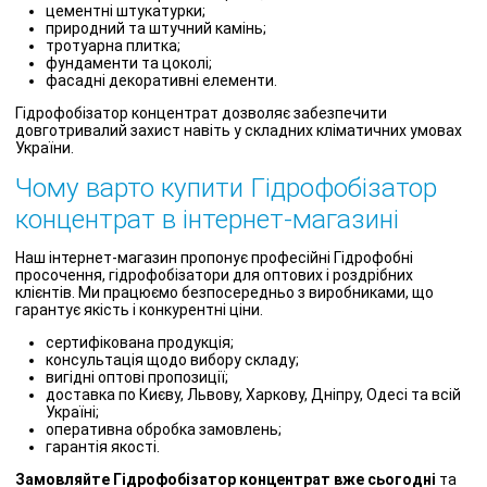
цементні штукатурки;
природний та штучний камінь;
тротуарна плитка;
фундаменти та цоколі;
фасадні декоративні елементи.
Гідрофобізатор концентрат дозволяє забезпечити
довготривалий захист навіть у складних кліматичних умовах
України.
Чому варто купити Гідрофобізатор
концентрат в інтернет-магазині
Наш інтернет-магазин пропонує професійні Гідрофобні
просочення, гідрофобізатори для оптових і роздрібних
клієнтів. Ми працюємо безпосередньо з виробниками, що
гарантує якість і конкурентні ціни.
сертифікована продукція;
консультація щодо вибору складу;
вигідні оптові пропозиції;
доставка по Києву, Львову, Харкову, Дніпру, Одесі та всій
Україні;
оперативна обробка замовлень;
гарантія якості.
Замовляйте Гідрофобізатор концентрат вже сьогодні
та