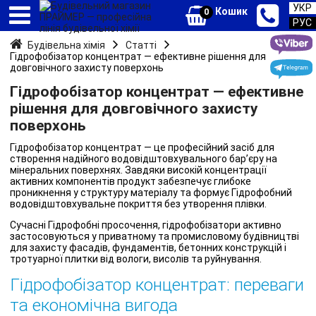
УКР
Кошик
0
РУС
Будівельна хімія
Статті
Гідрофобізатор концентрат — ефективне рішення для
довговічного захисту поверхонь
Гідрофобізатор концентрат — ефективне
рішення для довговічного захисту
поверхонь
Гідрофобізатор концентрат — це професійний засіб для
створення надійного водовідштовхувального бар’єру на
мінеральних поверхнях. Завдяки високій концентрації
активних компонентів продукт забезпечує глибоке
проникнення у структуру матеріалу та формує Гідрофобний
водовідштовхувальне покриття без утворення плівки.
Сучасні Гідрофобні просочення, гідрофобізатори активно
застосовуються у приватному та промисловому будівництві
для захисту фасадів, фундаментів, бетонних конструкцій і
тротуарної плитки від вологи, висолів та руйнування.
Гідрофобізатор концентрат: переваги
та економічна вигода