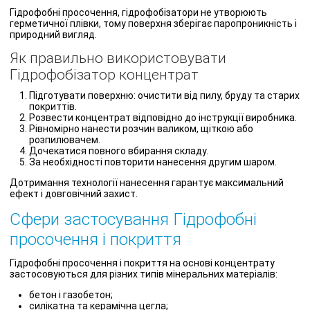
Гідрофобні просочення, гідрофобізатори не утворюють
герметичної плівки, тому поверхня зберігає паропроникність і
природний вигляд.
Як правильно використовувати
Гідрофобізатор концентрат
Підготувати поверхню: очистити від пилу, бруду та старих
покриттів.
Розвести концентрат відповідно до інструкції виробника.
Рівномірно нанести розчин валиком, щіткою або
розпилювачем.
Дочекатися повного вбирання складу.
За необхідності повторити нанесення другим шаром.
Дотримання технології нанесення гарантує максимальний
ефект і довговічний захист.
Сфери застосування Гідрофобні
просочення і покриття
Гідрофобні просочення і покриття на основі концентрату
застосовуються для різних типів мінеральних матеріалів:
бетон і газобетон;
силікатна та керамічна цегла;