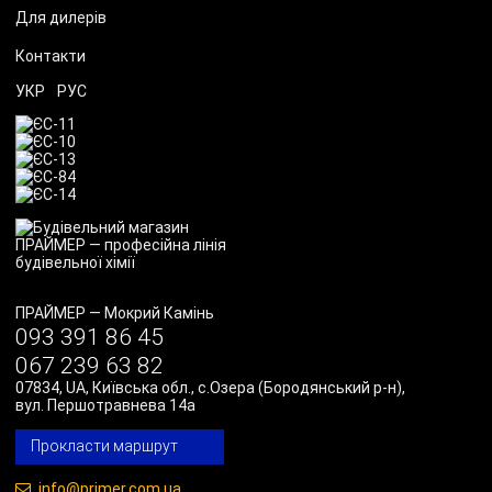
Для дилерів
Контакти
УКР
РУС
ПРАЙМЕР
—
Мокрий Камінь
093 391 86 45
067 239 63 82
07834
,
UA
,
Київська обл., с.Озера (Бородянський р-н)
,
вул. Першотравнева 14а
Прокласти маршрут
info@primer.com.ua