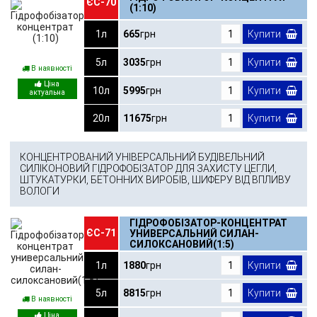
ЄС-70
(1:10)
1л
665
грн
Купити
5л
3035
грн
Купити
В наявності
10л
5995
грн
Купити
20л
11675
грн
Купити
КОНЦЕНТРОВАНИЙ УНІВЕРСАЛЬНИЙ БУДІВЕЛЬНИЙ
СИЛІКОНОВИЙ ГІДРОФОБІЗАТОР ДЛЯ ЗАХИСТУ ЦЕГЛИ,
ШТУКАТУРКИ, БЕТОННИХ ВИРОБІВ, ШИФЕРУ ВІД ВПЛИВУ
ВОЛОГИ
ГІДРОФОБІЗАТОР-КОНЦЕНТРАТ
ЄС-71
УНИВЕРСАЛЬНИЙ СИЛАН-
СИЛОКСАНОВИЙ(1:5)
1л
1880
грн
Купити
5л
8815
грн
Купити
В наявності