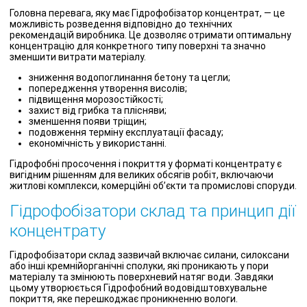
Головна перевага, яку має Гідрофобізатор концентрат, — це
можливість розведення відповідно до технічних
рекомендацій виробника. Це дозволяє отримати оптимальну
концентрацію для конкретного типу поверхні та значно
зменшити витрати матеріалу.
зниження водопоглинання бетону та цегли;
попередження утворення висолів;
підвищення морозостійкості;
захист від грибка та плісняви;
зменшення появи тріщин;
подовження терміну експлуатації фасаду;
економічність у використанні.
Гідрофобні просочення і покриття у форматі концентрату є
вигідним рішенням для великих обсягів робіт, включаючи
житлові комплекси, комерційні об’єкти та промислові споруди.
Гідрофобізатори склад та принцип дії
концентрату
Гідрофобізатори склад зазвичай включає силани, силоксани
або інші кремнійорганічні сполуки, які проникають у пори
матеріалу та змінюють поверхневий натяг води. Завдяки
цьому утворюється Гідрофобний водовідштовхувальне
покриття, яке перешкоджає проникненню вологи.