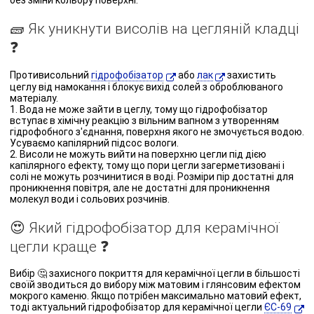
без зміни кольору поверхні.
🧱 Як уникнути висолів на цегляній кладці
❓
Противисольний
гідрофобізатор
або
лак
захистить
цеглу від намокання і блокує вихід солей з оброблюваного
матеріалу.
1. Вода не може зайти в цеглу, тому що гідрофобізатор
вступає в хімічну реакцію з вільним вапном з утворенням
гідрофобного з'єднання, поверхня якого не змочується водою.
Усуваємо капілярний підсос вологи.
2. Висоли не можуть вийти на поверхню цегли під дією
капілярного ефекту, тому що пори цегли загерметизовані і
солі не можуть розчинитися в воді. Розміри пір достатні для
проникнення повітря, але не достатні для проникнення
молекул води і сольових розчинів.
😍 Який гідрофобізатор для керамічної
цегли краще ❓
Вибір 🤔 захисного покриття для керамічної цегли в більшості
своїй зводиться до вибору між матовим і глянсовим ефектом
мокрого каменю. Якщо потрібен максимально матовий ефект,
тоді актуальний гідрофобізатор для керамічної цегли
ЄС-69