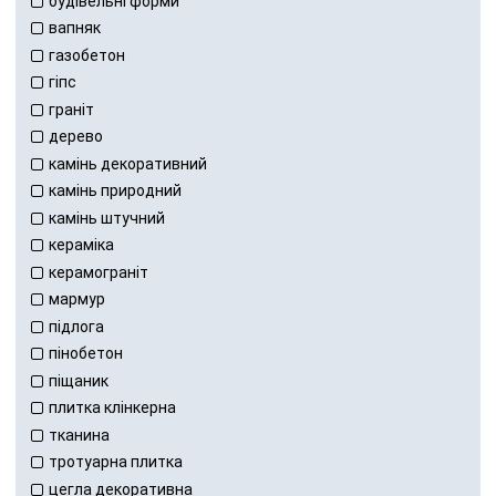
будівельні форми
вапняк
газобетон
гіпс
граніт
дерево
камінь декоративний
камінь природний
камінь штучний
кераміка
керамограніт
мармур
підлога
пінобетон
піщаник
плитка клінкерна
тканина
тротуарна плитка
цегла декоративна