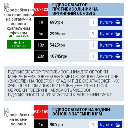
ГІДРОФОБІЗАТОР
ПРОТИВИСОЛЬНИЙ НА
ЄС-123
ОРГАНІЧНІЙ ОСНОВІ З
КРАПЕЛЬНИМ ЕФЕКТОМ
1л
690
грн
Купити
5л
2995
грн
Купити
В наявності
10л
5425
грн
Купити
20л
10745
грн
Купити
ГІДРОФОБІЗАТОР ПРОТИВИСОЛЬНИЙ ДЛЯ ОБРОБКИ
МІНЕРАЛЬНИХ ПОВЕРХОНЬ З МЕТОЮ ЗАПОБІГАННЯ ПОЯВІ
«ВИСОЛІВ» НА ПОВЕРХНІ КЛАДКИ ПІД ДІЄЮ АТМОСФЕРНИХ
ФАКТОРІВ І ПОМИЛОК ПРИ ПРОВЕДЕННІ РОБІТ. ПІСЛЯ
ОБРОБКИ ПОВЕРХНІ НАБУВАЮТЬ ЧУДОВОЇ
ГІДРОФОБНОСТІ ТА З’ЯВЛЯЄТЬСЯ КРАПЕЛЬНИЙ ЕФЕКТ
ГІДРОФОБІЗАТОР НА ВОДНІЙ
ЄС-169
ОСНОВІ З ЗАТЕМНЕННЯМ
1л
950
грн
Купити