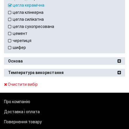
цегла керамічна
цегла клінкерна
цегла силікатна
цегла сухопресована
цемент
черепиця
шифер
Основа
Температура використання
Очистити вибір
Про компанію
Доставка і оплата
Повернення товару