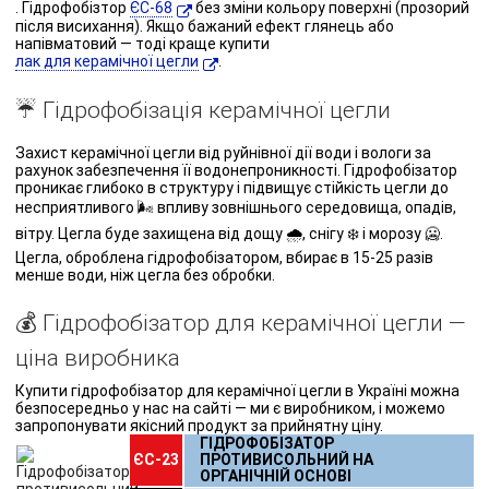
. Гідрофобізтор
ЄС-68
без зміни кольору поверхні (прозорий
після висихання). Якщо бажаний ефект глянець або
напівматовий — тоді краще купити
лак для керамічної цегли
.
☔️ Гідрофобізація керамічної цегли
Захист керамічної цегли від руйнівної дії води і вологи за
рахунок забезпечення її водонепроникності. Гідрофобізатор
проникає глибоко в структуру і підвищує стійкість цегли до
несприятливого 🌬️ впливу зовнішнього середовища, опадів,
вітру. Цегла буде захищена від дощу 🌧️, снігу ❄️ і морозу 🥶.
Цегла, оброблена гідрофобізатором, вбирає в 15-25 разів
менше води, ніж цегла без обробки.
💰 Гідрофобізатор для керамічної цегли —
ціна виробника
Купити гідрофобізатор для керамічної цегли в Україні можна
безпосередньо у нас на сайті — ми є виробником, і можемо
запропонувати якісний продукт за прийнятну ціну.
ГІДРОФОБІЗАТОР
ЄС-23
ПРОТИВИСОЛЬНИЙ НА
ОРГАНІЧНІЙ ОСНОВІ