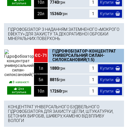
10л
7740
грн
Купити
20л
15360
грн
Купити
ГІДРОФОБІЗАТОР З НАДАННЯМ ЗАТЕМНЕНОГО «МОКРОГО
ЕФЕКТУ» ДЛЯ ЗАХИСТУ ТА ДЕКОРАТИВНОЇ ОБРОБКИ
МІНЕРАЛЬНИХ ПОВЕРХОНЬ
ГІДРОФОБІЗАТОР-КОНЦЕНТРАТ
ЄС-71
УНИВЕРСАЛЬНИЙ СИЛАН-
СИЛОКСАНОВИЙ(1:5)
1л
1880
грн
Купити
5л
8815
грн
Купити
В наявності
10л
17260
грн
Купити
КОНЦЕНТРАТ УНІВЕРСАЛЬНОГО БУДІВЕЛЬНОГО
ГІДРОФОБІЗАТОРА ДЛЯ ЗАХИСТУ ЦЕГЛИ, ШТУКАТУРКИ,
БЕТОНИХ ВИРОБІВ, ШИФЕРУ, КАМЕНЮ ВІД ВПЛИВУ
ВОЛОГИ