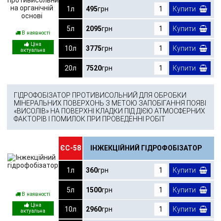
1л
495
грн
Купити
5л
2095
грн
Купити
В наявності
10л
3775
грн
Купити
20л
7520
грн
Купити
ГІДРОФОБІЗАТОР ПРОТИВИСОЛЬНИЙ ДЛЯ ОБРОБКИ
МІНЕРАЛЬНИХ ПОВЕРХОНЬ З МЕТОЮ ЗАПОБІГАННЯ ПОЯВІ
«ВИСОЛІВ» НА ПОВЕРХНІ КЛАДКИ ПІД ДІЄЮ АТМОСФЕРНИХ
ФАКТОРІВ І ПОМИЛОК ПРИ ПРОВЕДЕННІ РОБІТ
ЄС-58
ІНЖЕКЦІЙНИЙ ГІДРОФОБІЗАТОР
1л
360
грн
Купити
5л
1500
грн
Купити
В наявності
10л
2960
грн
Купити