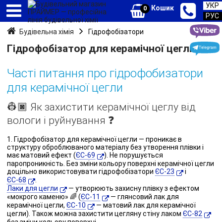
УКР
Кошик
0
РУС
Будівельна хімія
Гідрофобізатори
Гідрофобізатор для керамічної цегли
Часті питання про гідрофобизатори
для керамічної цегли
👷🏿 Як захистити керамічної цеглу від
вологи і руйнування ❓
1. Гідрофобізатор для керамічної цегли — проникає в
структуру оброблюваного матеріалу без утворення плівки і
має матовий ефект (
ЄС-69
). Не порушується
паропроникність. Без зміни кольору поверхні керамічної цегли
доцільно використовувати гідрофобізатори
ЄС-23
і
ЄС-68
.
Лаки для цегли
— утворюють захисну плівку з ефектом
«мокрого каменю» 🌈 (
ЄС-11
— глянсовий лак для
керамічної цегли,
ЄС-10
— матовий лак для керамічної
цегли). Також можна захистити цегляну стіну лаком
ЄС-82