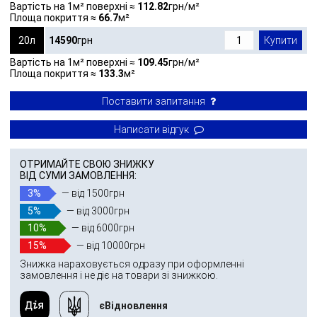
Вартість на 1м² поверхні ≈
112.82
грн/м²
Площа покриття ≈
66.7
м²
20л
14590
грн
Купити
Вартість на 1м² поверхні ≈
109.45
грн/м²
Площа покриття ≈
133.3
м²
Поставити запитання
Написати відгук
ОТРИМАЙТЕ СВОЮ ЗНИЖКУ
ВІД СУМИ ЗАМОВЛЕННЯ:
3%
— від 1500грн
5%
— від 3000грн
10%
— від 6000грн
15%
— від 10000грн
Знижка нараховується одразу при оформленні
замовлення і не діє на товари зі знижкою.
єВідновлення