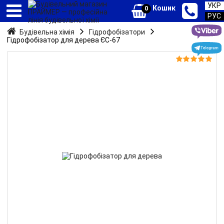
УКР
Кошик
0
РУС
Будівельна хімія
Гідрофобізатори
Гідрофобізатор для дерева ЄС-67

