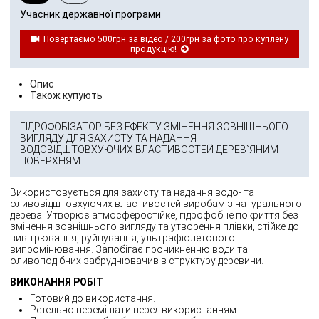
Учасник державної програми
Повертаємо 500грн за відео / 200грн за фото про куплену
продукцію!
Опис
Також купують
ГІДРОФОБІЗАТОР БЕЗ ЕФЕКТУ ЗМІНЕННЯ ЗОВНІШНЬОГО
ВИГЛЯДУ ДЛЯ ЗАХИСТУ ТА НАДАННЯ
ВОДОВІДШТОВХУЮЧИХ ВЛАСТИВОСТЕЙ ДЕРЕВ`ЯНИМ
ПОВЕРХНЯМ
Використовується для захисту та надання водо- та
оливовідштовхуючих властивостей виробам з натурального
дерева. Утворює атмосферостійке, гідрофобне покриття без
змінення зовнішнього вигляду та утворення плівки, стійке до
вивітрювання, руйнування, ультрафіолетового
випромінювання. Запобігає проникненню води та
оливоподібних забруднювачив в структуру деревини.
ВИКОНАННЯ РОБІТ
Готовий до використання.
Ретельно перемішати перед використанням.