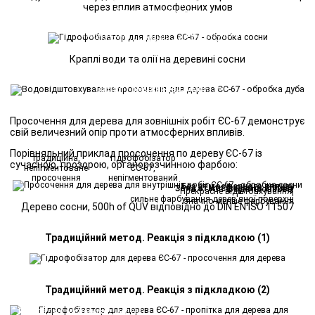
Захист – майже невидимий.…*
через вплив атмосферних умов
Ефект – дуже видно!
оброблена
необроблена
масло
вода
Очищення вологою серветкою
Краплі води та олії на деревині сосни
ДУБ
оброблена
необроблена
Захист – майже невидимий.…*
Ефект – дуже видно!
Просочення для дерева для зовнішніх робіт ЄС-67 демонструє
свій величезний опір проти атмосферних впливів.
Порівняльний приклад просочення по дереву ЄС-67 із
традиційна,
гідрофобізатор
сучасною, прозорою, органорозчинною фарбою:
непігментоване
ЄС-67,
просочення
непігментований
Без атмосферного впливу
Зона атмосферного впливу
Вода проникає,
Прекрасне відштовхування,
сильне фарбування дерев'яної поверхні
значно менше фарбування
Дерево сосни, 500h of QUV відповідно до DIN EN ISO 11507
Традиційний метод. Реакція з підкладкою (1)
Підкладка: наприклад, дерево
Водорозчинна
органофункціональна силанова
система
Традиційний метод. Реакція з підкладкою (2)
Потрібна невелика глибина
проникнення
контролюється
Підкладка: наприклад, дерево