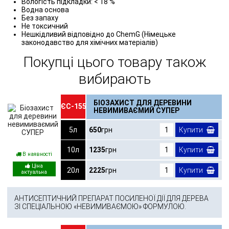
Вологість підкладки: < 18 %
Водна основа
Без запаху
Не токсичний
Нешкідливий відповідно до ChemG (Німецьке
законодавство для хімічних матеріалів)
Покупці цього товару також
вибирають
БІОЗАХИСТ ДЛЯ ДЕРЕВИНИ
ЄС-155
НЕВИМИВАЄМИЙ СУПЕР
5л
650
грн
Купити
10л
1235
грн
Купити
В наявності
20л
2225
грн
Купити
АНТИСЕПТИЧНИЙ ПРЕПАРАТ ПОСИЛЕНОЇ ДІЇ ДЛЯ ДЕРЕВА
ЗІ СПЕЦІАЛЬНОЮ «НЕВИМИВАЄМОЮ» ФОРМУЛОЮ.