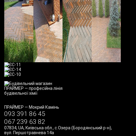
ПРАЙМЕР
—
Мокрий Камінь
093 391 86 45
067 239 63 82
07834
,
UA
,
Київська обл., с.Озера (Бородянський р-н)
,
вул. Першотравнева 14а