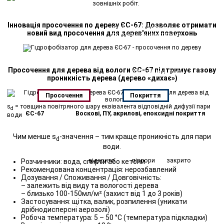
молекулярним розміром
Висока реактивність
завдяки
високого рівня силанолів
Інновація просочення по дереву ЄС-67: Дозволяє отримати
Хімічна реакція з OH-
новий вид просочення для дерев'яних поверхонь
функціональними
групами
підкладки
Підкладка: наприклад, дерево
Тривала стабільність
Просочення для дерева від вологи ЄС-67 підтримує газову
УФ-стабільні групи
проникність дерева (дерево «дихає»)
+
Хімічна реакція з
підкладкою
Просочення
Покриття
s
= товщина повітряного шару еквівалента відповідній дифузії пари
d
ЄС-67
Воскові, ПУ, акрилові, епоксидні покриття
води
Чим менше s
-значення – тим краще проникність для пари
d
води.
відкрито
півпори
закрито
Розчинники: вода, спирти або кетони
Рекомендована концентрація: нерозбавлений
Дозування / Споживання / Довговічність:
– залежить від виду та вологості дерева
– близько 100-150мл/м² (захист від 1 до 3 років)
Застосування: щітка, валик, розпилення (уникати
дрібнодисперсні аерозолі)
Робоча температура: 5 – 50 °C (температура підкладки)