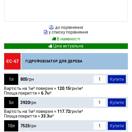
до порівняння
у списку порівняння
В наявності
ЄС-67
ГІДРОФОБІЗАТОР ДЛЯ ДЕРЕВА
1л
805
грн
Купити
Вартість на 1м² поверхні ≈
120.15
грн/м²
Площа покриття ≈
6.7
м²
5л
3920
грн
Купити
Вартість на 1м² поверхні ≈
117.72
грн/м²
Площа покриття ≈
33.3
м²
10л
7525
грн
Купити