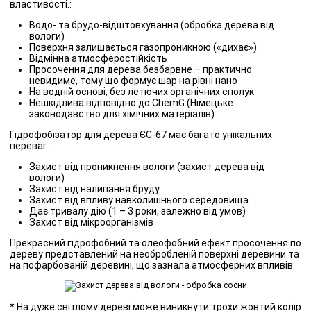
властивості.:
Водо- та брудо-відштовхування (обробка дерева від
вологи)
Поверхня залишається газопроникною («дихає»)
Відмінна атмосферостійкість
Просочення для дерева безбарвне – практично
невидиме, тому що формує шар на рівні нано
На водній основі, без летючих органічних сполук
Нешкідлива відповідно до ChemG (Німецьке
законодавство для хімічних матеріалів)
Гідрофобізатор для дерева ЄС-67 має багато унікальних
переваг:
Захист від проникнення вологи (захист дерева від
вологи)
Захист від налипання бруду
Захист від впливу навколишнього середовища
Дає тривалу дію (1 – 3 роки, залежно від умов)
Захист від мікроорганізмів
Прекрасний гідрофобний та олеофобний ефект просочення по
дереву представлений на необробленій поверхні деревини та
на пофарбованій деревині, що зазнала атмосферних впливів:
оброблена
необроблена
СОСНА
* На дуже світлому дереві може виникнути трохи жовтий колір