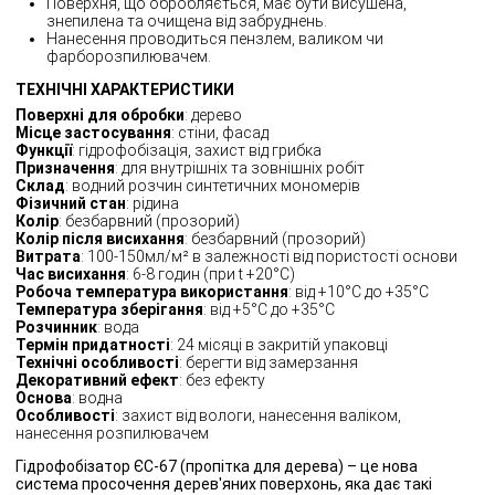
Поверхня, що обробляється, має бути висушена,
знепилена та очищена від забруднень.
Нанесення проводиться пензлем, валиком чи
фарборозпилювачем.
ТЕХНІЧНІ ХАРАКТЕРИСТИКИ
Поверхні для обробки
: дерево
Місце застосування
: стіни, фасад
Функції
: гідрофобізація, захист від грибка
Призначення
: для внутрішніх та зовнішніх робіт
Склад
: водний розчин синтетичних мономерів
Фізичний стан
: рідина
Колір
: безбарвний (прозорий)
Колір після висихання
: безбарвний (прозорий)
Витрата
: 100-150мл/м² в залежності від пористості основи
Час висихання
: 6-8 годин (при t +20°С)
Робоча температура використання
: від +10°C до +35°C
Температура зберігання
: від +5°C до +35°C
Розчинник
: вода
Термін придатності
: 24 місяці в закритій упаковці
Технічні особливості
: берегти від замерзання
Декоративний ефект
: без ефекту
Основа
: водна
Особливості
: захист від вологи, нанесення валіком,
нанесення розпилювачем
Гідрофобізатор ЄС-67 (пропітка для дерева) – це нова
система просочення дерев'яних поверхонь, яка дає такі