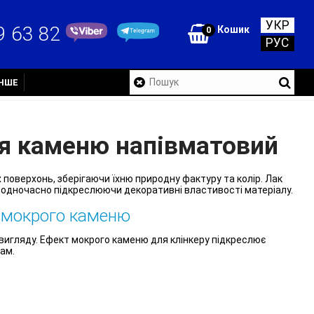
УКР
9 63 82
Кошик
0
РУС
ІНШЕ
ля каменю напівматовий
 поверхонь, зберігаючи їхню природну фактуру та колір. Лак
, одночасно підкреслюючи декоративні властивості матеріалу.
м мокрого каменю
вигляду. Ефект мокрого каменю для клінкеру підкреслює
ам.