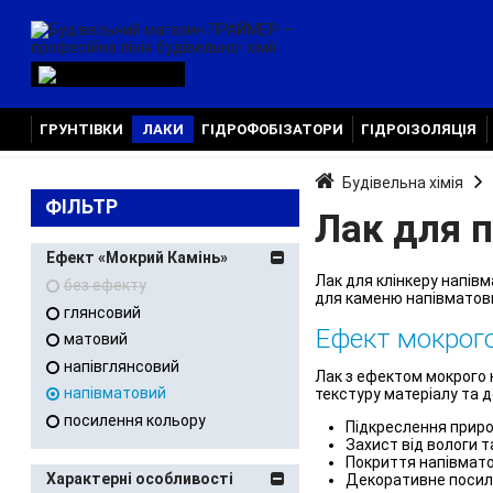
ГРУНТІВКИ
ЛАКИ
ГІДРОФОБІЗАТОРИ
ГІДРОІЗОЛЯЦІЯ
Будівельна хімія
ФІЛЬТР
Лак для 
Ефект «Мокрий Камінь»
Лак для клінкеру напівм
без ефекту
для каменю напівматови
глянсовий
Ефект мокрого
матовий
напівглянсовий
Лак з ефектом мокрого 
напівматовий
текстуру матеріалу та 
посилення кольору
Підкреслення приро
Захист від вологи т
Покриття напівмато
Характерні особливості
Декоративне посиле