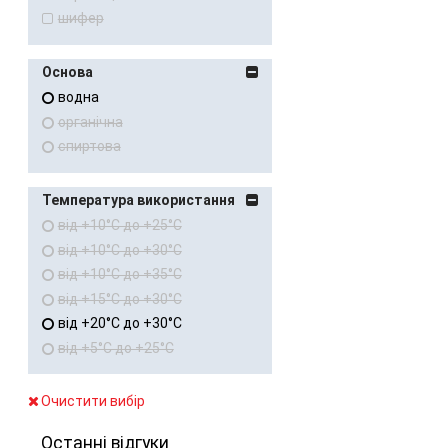
шифер
Основа
водна
органічна
спиртова
Температура використання
від +10°C до +25°C
від +10°C до +30°C
від +10°C до +35°C
від +15°C до +30°C
від +20°C до +30°C
від +5°C до +25°C
Очистити вибір
Останні відгуки