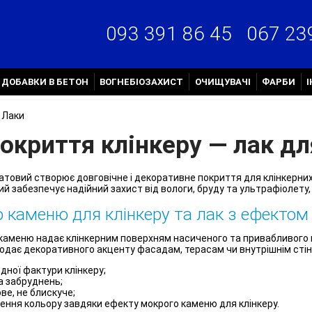
067 23
093 391 86 45
ДОБАВКИ В БЕТОН
ВОГНЕБІОЗАХИСТ
ОЧИЩУВАЧІ
ФАРБИ
Лаки
покриття клінкеру — лак д
атовий створює довговічне і декоративне покриття для клінкерних
й забезпечує надійний захист від вологи, бруду та ультрафіолету
 каменю для клінкеру та лак з ефекто
каменю надає клінкерним поверхням насиченого та привабливого 
додає декоративного акценту фасадам, терасам чи внутрішнім стін
дної фактури клінкеру;
а забруднень;
ве, не блискуче;
ння кольору завдяки ефекту мокрого каменю для клінкеру.