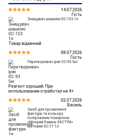
14.07.2026


Гість
Знищувач шашелю ЄС-153 1л
Товар відмінний
08.07.2026


Гость
Перетворювач іржі ЄС-93 5кг
Реагент хороший. При
использовании отработал на 4+
02.07.2026


Василь
Засіб для проявлення
фактури та кольору
полірованих поверхонь
«Мокрий Камінь ЕКСТРА»
матовий ЄС-77 1л