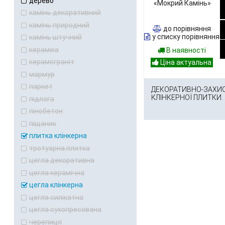
дерево
камінь декоративний
камінь природний
до порівняння
у списку порівняння
камінь штучний
кераміка
В наявності
керамограніт
мармур
паркет
ДЕКОРАТИВНО-ЗАХИСН
КЛІНКЕРНОЇ ПЛИТКИ.
підлога
пінобетон
піщаник
плитка клінкерна
тротуарна плитка
цегла декоративна
цегла керамічна
цегла клінкерна
цегла силікатна
цегла сухопресована
черепиця