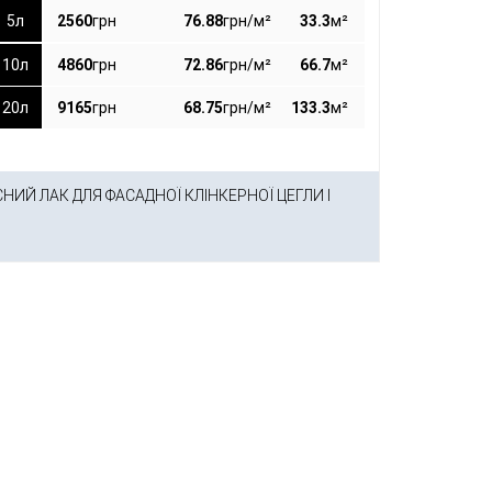
5л
2560
грн
76.88
грн/м²
33.3
м²
10л
4860
грн
72.86
грн/м²
66.7
м²
20л
9165
грн
68.75
грн/м²
133.3
м²
ИЙ ЛАК ДЛЯ ФАСАДНОЇ КЛІНКЕРНОЇ ЦЕГЛИ І