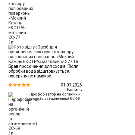
Брав просочення для сходів. Після
обробки вода відштовхується,
поверхня не намокає.
01.07.2026


Василь
Гідрофобізатор на органічній
основі (з затемненням) ЄС-69
1л