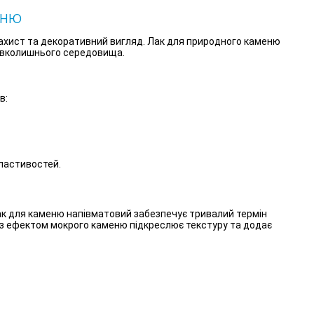
еню
 захист та декоративний вигляд. Лак для природного каменю
 навколишнього середовища.
в:
ластивостей.
ак для каменю напівматовий забезпечує тривалий термін
к з ефектом мокрого каменю підкреслює текстуру та додає