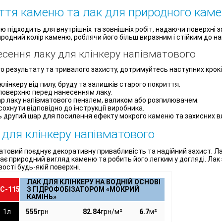
ття каменю та лак для природного кам
ю підходить для внутрішніх та зовнішніх робіт, надаючи поверхні
риродний колір каменю, роблячи його більш виразним і стійким до
несення лаку для клінкеру напівматового
 результату та тривалого захисту, дотримуйтесь наступних крокі
лінкеру від пилу, бруду та залишків старого покриття.
поверхню перед нанесенням лаку.
р лаку напівматового пензлем, валиком або розпилювачем.
охнути відповідно до інструкції виробника.
ь другий шар для посилення ефекту мокрого каменю та захисних в
 для клінкеру напівматового
матовий поєднує декоративну привабливість та надійний захист. Л
гає природний вигляд каменю та робить його легким у догляді. Ла
сті будь-якій поверхні.
ЛАК ДЛЯ КЛІНКЕРУ НА ВОДНІЙ ОСНОВІ
С-115
З ГІДРОФОБІЗАТОРОМ «МОКРИЙ
КАМІНЬ»
1л
555
грн
82.84
грн/м²
6.7
м²