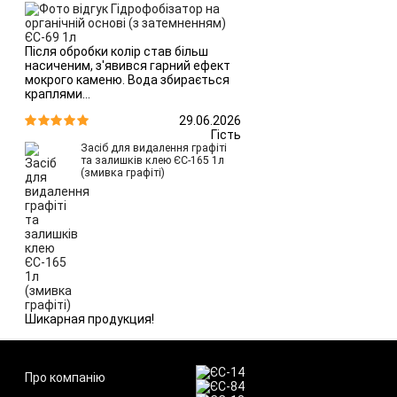
Після обробки колір став більш
насиченим, з'явився гарний ефект
мокрого каменю. Вода збирається
краплями...
29.06.2026


Гість
Засіб для видалення графіті
та залишків клею ЄС-165 1л
(змивка графіті)
Шикарная продукция!
Про компанію