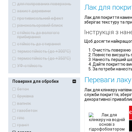
для полірованих поверхонь
Лак для покри
захист деревини
Лак для покриття камен
противисольний ефект
зберігає текстуру та п
різнокольоровий блиск
Інструкція з на
стійкість до вологого
прибирання
Щоб досягти найкращого
стійкість до стирання
Очистіть поверхню к
термостійкість (до +300°С)
Повністю висушіть 
термостійкість (до +350°С)
Нанесіть перший ша
Дайте покриттю вис
УФ-стійкість
За потреби нанесіт
Переваги лаку
Поверхня для обробки
бетон
Лак для клінкеру напів
служби покриття, збері
бруківка
декоративної привабливо
вапняк
газобетон
Є
гіпс
граніт