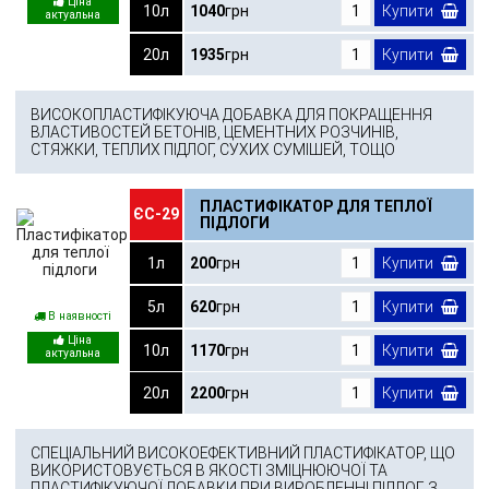
10л
1040
грн
Купити
20л
1935
грн
Купити
ВИСОКОПЛАСТИФІКУЮЧА ДОБАВКА ДЛЯ ПОКРАЩЕННЯ
ВЛАСТИВОСТЕЙ БЕТОНІВ, ЦЕМЕНТНИХ РОЗЧИНІВ,
СТЯЖКИ, ТЕПЛИХ ПІДЛОГ, СУХИХ СУМІШЕЙ, ТОЩО
ПЛАСТИФІКАТОР ДЛЯ ТЕПЛОЇ
ЄС-29
ПІДЛОГИ
1л
200
грн
Купити
5л
620
грн
Купити
В наявності
10л
1170
грн
Купити
20л
2200
грн
Купити
СПЕЦІАЛЬНИЙ ВИСОКОЕФЕКТИВНИЙ ПЛАСТИФІКАТОР, ЩО
ВИКОРИСТОВУЄТЬСЯ В ЯКОСТІ ЗМІЦНЮЮЧОЇ ТА
ПЛАСТИФІКУЮЧОЇ ДОБАВКИ ПРИ ВИРОБЛЕННІ ПІДЛОГ З