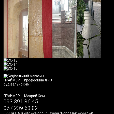
ПРАЙМЕР
—
Мокрий Камінь
093 391 86 45
067 239 63 82
07834
,
UA
,
Київська обл., с.Озера (Бородянський р-н)
,