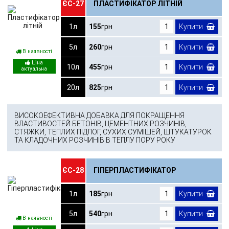
ЄС-27
ПЛАСТИФІКАТОР ЛІТНІЙ
1л
155
грн
Купити
5л
260
грн
Купити
В наявності
10л
455
грн
Купити
20л
825
грн
Купити
ВИСОКОЕФЕКТИВНА ДОБАВКА ДЛЯ ПОКРАЩЕННЯ
ВЛАСТИВОСТЕЙ БЕТОНІВ, ЦЕМЕНТНИХ РОЗЧИНІВ,
СТЯЖКИ, ТЕПЛИХ ПІДЛОГ, СУХИХ СУМІШЕЙ, ШТУКАТУРОК
ТА КЛАДОЧНИХ РОЗЧИНІВ В ТЕПЛУ ПОРУ РОКУ
ЄС-28
ГІПЕРПЛАСТИФІКАТОР
1л
185
грн
Купити
5л
540
грн
Купити
В наявності