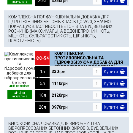
20кг
3250
грн
Купити
КОМПЛЕКСНА ПОЛІФУНКЦІОНАЛЬНА ДОБАВКА ДЛЯ
ГІДРОТЕХНІЧНИХ БЕТОНІВ КЛАСІВ ДО W20, ЗНАЧНО
ПОКРАЩУЄ ВЛАСТИВОСТІ БЕТОНІВ ТА БУДІВЕЛЬНИХ
РОЗЧИНІВ (МАКСИМАЛЬНА ВОДОНЕПРОНИКНІСТЬ,
МІЦНІСТЬ, СУЛЬФАТОСТІЙКІСТЬ, ЩІЛЬНІСТЬ,
ПЛАСТИЧНІСТЬ)
КОМПЛЕКСНА
ПРОТИВОВИСОЛЬНА ТА
ЄС-54
ГІДРОФОБІЗУЮЧА ДОБАВКА ДЛЯ
ВІБРОПРЕСОВАНОГО БЕТОНУ
1л
330
грн
Купити
5л
1110
грн
Купити
В наявності
10л
2120
грн
Купити
20л
3970
грн
Купити
ВИСОКОЯКІСНА ДОБАВКА ДЛЯ ВИРОБНИЦТВА
ВІБРОПРЕСОВАНИХ БЕТОННИХ ВИРОБІВ, БУДІВЕЛЬНИХ
РОЗЧИНІВ ТА БЕТОНІВ, МАЄ ПРОТИВОВИСОЛЬНУ ДІЮ,