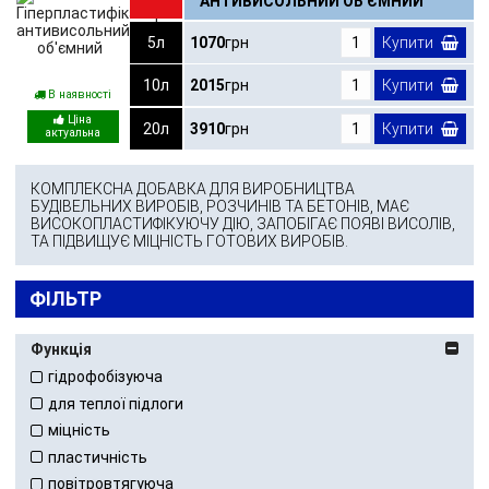
АНТИВИСОЛЬНИЙ ОБ'ЄМНИЙ
5л
1070
грн
Купити
10л
2015
грн
Купити
В наявності
20л
3910
грн
Купити
КОМПЛЕКСНА ДОБАВКА ДЛЯ ВИРОБНИЦТВА
БУДІВЕЛЬНИХ ВИРОБІВ, РОЗЧИНІВ ТА БЕТОНІВ, МАЄ
ВИСОКОПЛАСТИФІКУЮЧУ ДІЮ, ЗАПОБІГАЄ ПОЯВІ ВИСОЛІВ,
ТА ПІДВИЩУЄ МІЦНІСТЬ ГОТОВИХ ВИРОБІВ.
ФІЛЬТР
Функція
гідрофобізуюча
для теплої підлоги
міцність
пластичність
повітровтягуюча