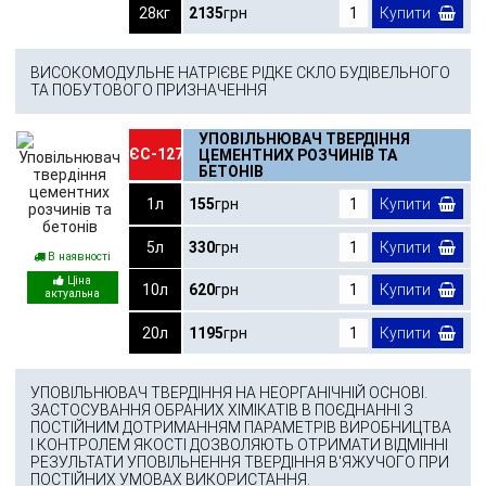
28кг
2135
грн
Купити
ВИСОКОМОДУЛЬНЕ НАТРІЄВЕ РІДКЕ СКЛО БУДІВЕЛЬНОГО
ТА ПОБУТОВОГО ПРИЗНАЧЕННЯ
УПОВІЛЬНЮВАЧ ТВЕРДІННЯ
ЄС-127
ЦЕМЕНТНИХ РОЗЧИНІВ ТА
БЕТОНІВ
1л
155
грн
Купити
5л
330
грн
Купити
В наявності
10л
620
грн
Купити
20л
1195
грн
Купити
УПОВІЛЬНЮВАЧ ТВЕРДІННЯ НА НЕОРГАНІЧНІЙ ОСНОВІ.
ЗАСТОСУВАННЯ ОБРАНИХ ХІМІКАТІВ В ПОЄДНАННІ З
ПОСТІЙНИМ ДОТРИМАННЯМ ПАРАМЕТРІВ ВИРОБНИЦТВА
І КОНТРОЛЕМ ЯКОСТІ ДОЗВОЛЯЮТЬ ОТРИМАТИ ВІДМІННІ
РЕЗУЛЬТАТИ УПОВІЛЬНЕННЯ ТВЕРДІННЯ В'ЯЖУЧОГО ПРИ
ПОСТІЙНИХ УМОВАХ ВИКОРИСТАННЯ.