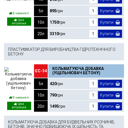
5л
895
грн
Купити
В наявності
10л
1750
грн
Купити
20л
3310
грн
Купити
ПЛАСТИФІКАТОР ДЛЯ ВИРОБНИЦТВА ГІДРОТЕХНІЧНОГО
БЕТОНУ
КОЛЬМАТУЮЧА ДОБАВКА
ЄС-34
(УЩІЛЬНЮВАЧ БЕТОНУ)
5л
420
грн
Купити
10л
790
грн
Купити
В наявності
20л
1495
грн
Купити
КОЛЬМАТУЮЧА ДОБАВКА ДЛЯ БУДІВЕЛЬНИХ РОЗЧИНІВ,
БЕТОНІВ, ЗНАЧНО ПІДВИЩЮЮЧА ЇХ ЩІЛЬНІСТЬ ТА