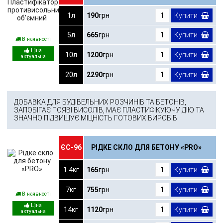
1л
190
грн
Купити
5л
665
грн
Купити
В наявності
10л
1200
грн
Купити
20л
2290
грн
Купити
ДОБАВКА ДЛЯ БУДІВЕЛЬНИХ РОЗЧИНІВ ТА БЕТОНІВ,
ЗАПОБІГАЄ ПОЯВІ ВИСОЛІВ, МАЄ ПЛАСТИФІКУЮЧУ ДІЮ ТА
ЗНАЧНО ПІДВИЩУЄ МІЦНІСТЬ ГОТОВИХ ВИРОБІВ
ЄС-96
РІДКЕ СКЛО ДЛЯ БЕТОНУ «PRO»
1.4кг
165
грн
Купити
7кг
755
грн
Купити
В наявності
14кг
1120
грн
Купити