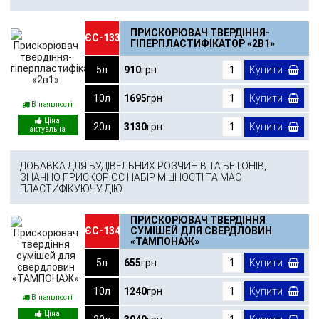
ПРИСКОРЮВАЧ ТВЕРДІННЯ-
ЄС-133
ГІПЕРПЛАСТИФІКАТОР «2В1»
5л
910
грн
Купити
10л
1695
грн
Купити
В наявності
20л
3130
грн
Купити
ДОБАВКА ДЛЯ БУДІВЕЛЬНИХ РОЗЧИНІВ ТА БЕТОНІВ,
ЗНАЧНО ПРИСКОРЮЄ НАБІР МІЦНОСТІ ТА МАЄ
ПЛАСТИФІКУЮЧУ ДІЮ
ПРИСКОРЮВАЧ ТВЕРДІННЯ
ЄС-134
СУМІШЕЙ ДЛЯ СВЕРДЛОВИН
«ТАМПОНАЖ»
5л
655
грн
Купити
10л
1240
грн
Купити
В наявності