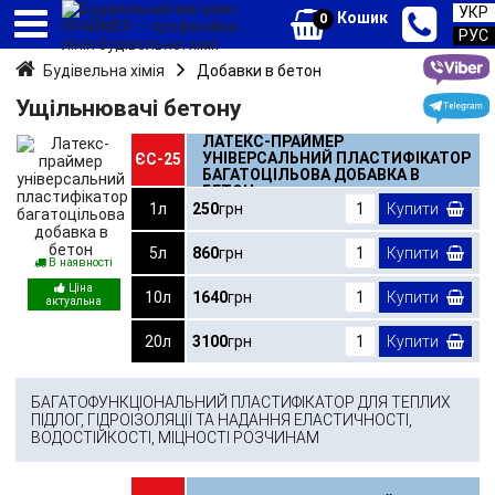
УКР
Кошик
0
РУС
Будівельна хімія
Добавки в бетон
Ущільнювачі бетону
ЛАТЕКС-ПРАЙМЕР
УНІВЕРСАЛЬНИЙ ПЛАСТИФІКАТОР
ЄС-25
БАГАТОЦІЛЬОВА ДОБАВКА В
БЕТОН
1л
250
грн
Купити
5л
860
грн
Купити
В наявності
10л
1640
грн
Купити
20л
3100
грн
Купити
БАГАТОФУНКЦІОНАЛЬНИЙ ПЛАСТИФІКАТОР ДЛЯ ТЕПЛИХ
ПІДЛОГ, ГІДРОІЗОЛЯЦІЇ ТА НАДАННЯ ЕЛАСТИЧНОСТІ,
ВОДОСТІЙКОСТІ, МІЦНОСТІ РОЗЧИНАМ