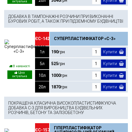
20л
3040
грн
Купити
ДОБАВКА В ТАМПОНАЖНІ РОЗЧИНИ ПРИ ВИКОНАННІ
БУРОВИХ РОБІТ, А ТАКОЖ ПРИ ПІДЗЕМНОМУ БУДІВНИЦТВІ
ЄС-142
СУПЕРПЛАСТИФІКАТОР «С-3»
1л
190
грн
Купити
5л
525
грн
Купити
В наявності
10л
1000
грн
Купити
20л
1870
грн
Купити
ПОКРАЩЕНА КЛАСИЧНА ВИСОКОПЛАСТИСТИФІКУЮЧА
ДОБАВКА C-3 ДЛЯ ВИРОБНИЦТВА БУДІВЕЛЬНИХ
РОЗЧИНІВ, БЕТОНУ ТА ЗАЛІЗОБЕТОНУ
ГІПЕРПЛАСТИФІКАТОР
ЄС-157