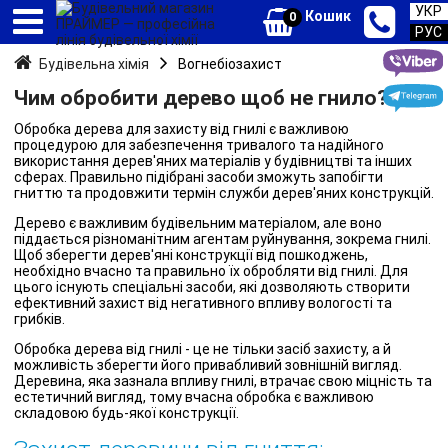
УКР
Кошик
0
РУС
Будівельна хімія
Вогнебіозахист
Чим обробити дерево щоб не гнило?
Обробка дерева для захисту від гнилі є важливою
процедурою для забезпечення тривалого та надійного
використання дерев'яних матеріалів у будівництві та інших
сферах. Правильно підібрані засоби зможуть запобігти
гниттю та продовжити термін служби дерев'яних конструкцій.
Дерево є важливим будівельним матеріалом, але воно
піддається різноманітним агентам руйнування, зокрема гнилі.
Щоб зберегти дерев'яні конструкції від пошкоджень,
необхідно вчасно та правильно їх обробляти від гнилі. Для
цього існують спеціальні засоби, які дозволяють створити
ефективний захист від негативного впливу вологості та
грибків.
Обробка дерева від гнилі - це не тільки засіб захисту, а й
можливість зберегти його привабливий зовнішній вигляд.
Деревина, яка зазнала впливу гнилі, втрачає свою міцність та
естетичний вигляд, тому вчасна обробка є важливою
складовою будь-якої конструкції.