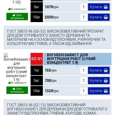
5кг
1070
грн
Купити
В наявності
10кг
2030
грн
Купити
ГОСТ 28815-96 (ББ-32). ВИСОКОЕФЕКТИВНИЙ ПРЕПАРАТ
ДЛЯ ДОВГОТРИВАЛОГО ЗАХИСТУ ДЕРЕВИНИ ТА
МАТЕРІАЛІВ НА ІЇ ОСНОВІ ВІД ПЛІСНЯВИХ, РУЙНУЮЧИХ ТА
КОЛЬОРУЮЧИХ ГРИБІВ, А ТАКОЖ ВІД ЗАЙМАННЯ
ВОГНЕБІОЗАХИСТ ДЛЯ
ЄС-51
ВНУТРІШНІХ РОБІТ (СУХИЙ
КОНЦЕНТРАТ 1:9)
1кг
155
грн
Купити
5кг
700
грн
Купити
В наявності
10кг
1320
грн
Купити
ГОСТ 28815-96 (БС-13). ВИСОКОЕФЕКТИВНИЙ
ВОГНЕБІОЗАХИСТ ДЛЯ ДЕРЕВИНИ ДЛЯ ДОВГОТРИВАЛОГО
ЗАХИСТУ ВІД ПЛІСНЯВИ, ГРИБКІВ, КОРОЇДІВ, КОМАХ,