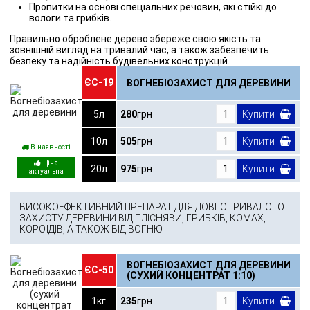
Пропитки на основі спеціальних речовин, які стійкі до
вологи та грибків.
Правильно оброблене дерево збереже свою якість та
зовнішній вигляд на тривалий час, а також забезпечить
безпеку та надійність будівельних конструкцій.
ЄС-19
ВОГНЕБІОЗАХИСТ ДЛЯ ДЕРЕВИНИ
5л
280
грн
Купити
10л
505
грн
Купити
В наявності
20л
975
грн
Купити
ВИСОКОЕФЕКТИВНИЙ ПРЕПАРАТ ДЛЯ ДОВГОТРИВАЛОГО
ЗАХИСТУ ДЕРЕВИНИ ВІД ПЛІСНЯВИ, ГРИБКІВ, КОМАХ,
КОРОЇДІВ, А ТАКОЖ ВІД ВОГНЮ
ВОГНЕБІОЗАХИСТ ДЛЯ ДЕРЕВИНИ
ЄС-50
(СУХИЙ КОНЦЕНТРАТ 1:10)
1кг
235
грн
Купити