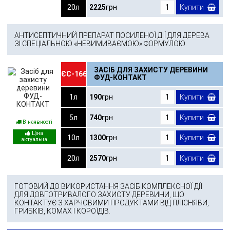
20л
2225
грн
Купити
АНТИСЕПТИЧНИЙ ПРЕПАРАТ ПОСИЛЕНОЇ ДІЇ ДЛЯ ДЕРЕВА
ЗІ СПЕЦІАЛЬНОЮ «НЕВИМИВАЄМОЮ» ФОРМУЛОЮ.
ЗАСІБ ДЛЯ ЗАХИСТУ ДЕРЕВИНИ
ЄС-166
ФУД-КОНТАКТ
1л
190
грн
Купити
5л
740
грн
Купити
В наявності
10л
1300
грн
Купити
20л
2570
грн
Купити
ГОТОВИЙ ДО ВИКОРИСТАННЯ ЗАСІБ КОМПЛЕКСНОЇ ДІЇ
ДЛЯ ДОВГОТРИВАЛОГО ЗАХИСТУ ДЕРЕВИНИ, ЩО
КОНТАКТУЄ З ХАРЧОВИМИ ПРОДУКТАМИ ВІД ПЛІСНЯВИ,
ГРИБКІВ, КОМАХ І КОРОЇДІВ.