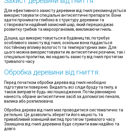
Захист деревини від гниття:
Для ефективного захисту деревини від гнилі рекомендується
використовувати спеціальні антисептичні препарати. Вони
здатні проникати глибоко в структуру деревини та
створювати надійний захисний шар, який перешкоджає
розвитку грибків та мікроорганізмів, викликаючи гниль.
Дошка, що використовується в будівництві, потребує
особливого захисту від гнилі, оскільки вона піддається
постійному впливу вологості та температурних змін. Для
цього можна використовувати як антисептичні розчини, так і
спеціальні пропитки, які надають захисту від гнилі протягом
тривалого часу.
Обробка деревини від гниття:
Перед початком обробки дерева від гнилі необхідно
підготувати поверхню. Видаліть всі сліди бруду та пилу, а
також виправте будь-які пошкодження. Потім рівномірно
нанесіть обране антисептичне засіб за допомогою пензля,
валика або розпилювача.
Обробка дерева від гнилі має проводитися систематично та
ретельно. Це дозволить зберегти його міцність та
привабливий зовнішній вигляд протягом тривалого часу.
Захищена від гнилі деревина буде служити вам надійно та
довго.