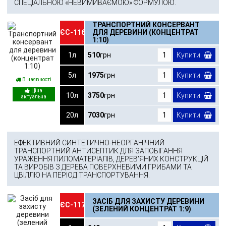
СПЕЦІАЛЬНОЮ «НЕВИМИВАЄМОЮ» ФОРМУЛОЮ.
ТРАНСПОРТНИЙ КОНСЕРВАНТ
ЄС-116
ДЛЯ ДЕРЕВИНИ (КОНЦЕНТРАТ
1:10)
1л
510
грн
Купити
5л
1975
грн
Купити
В наявності
10л
3750
грн
Купити
20л
7030
грн
Купити
ЕФЕКТИВНИЙ СИНТЕТИЧНО-НЕОРГАНІЧНИЙ
ТРАНСПОРТНИЙ АНТИСЕПТИК ДЛЯ ЗАПОБІГАННЯ
УРАЖЕННЯ ПИЛОМАТЕРІАЛІВ, ДЕРЕВ'ЯНИХ КОНСТРУКЦІЙ
ТА ВИРОБІВ З ДЕРЕВА ПОВЕРХНЕВИМИ ГРИБАМИ ТА
ЦВІЛЛЮ НА ПЕРІОД ТРАНСПОРТУВАННЯ.
ЗАСІБ ДЛЯ ЗАХИСТУ ДЕРЕВИНИ
ЄС-117
(ЗЕЛЕНИЙ КОНЦЕНТРАТ 1:9)