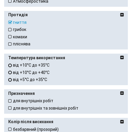
Атмосферостійка
Протидія
гниття
грибок
комахи
пліснява
Температура використання
від +10°C до +35°C
від +10°C до +40°C
від +5°C до +35°C
Призначення
для внутрішніх робіт
для внутрішніх та зовнішніх робіт
Колір після висихання
безбарвний (прозорий)