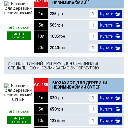
ЄС-154
НЕВИМИВАЄМИЙ
1л
285
грн
Купити
5л
585
грн
Купити
В наявності
10л
1085
грн
Купити
20л
2040
грн
Купити
АНТИСЕПТИЧНИЙ ПРЕПАРАТ ДЛЯ ДЕРЕВИНИ ЗІ
СПЕЦІАЛЬНОЮ «НЕВИМИВАЄМОЮ» ФОРМУЛОЮ.
БІОЗАХИСТ ДЛЯ ДЕРЕВИНИ
ЄС-155
НЕВИМИВАЄМИЙ СУПЕР
1л
320
грн
Купити
5л
650
грн
Купити
В наявності
10л
1235
грн
Купити