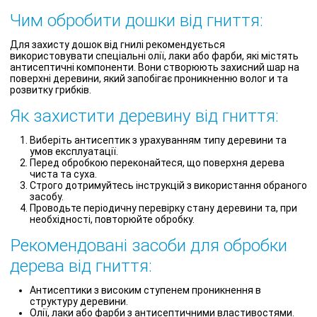
Чим обробити дошки від гниття:
Для захисту дошок від гнилі рекомендується
використовувати спеціальні олії, лаки або фарби, які містять
антисептичні компоненти. Вони створюють захисний шар на
поверхні деревини, який запобігає проникненню волог и та
розвитку грибків.
Як захистити деревину від гниття:
Виберіть антисептик з урахуванням типу деревини та
умов експлуатації.
Перед обробкою переконайтеся, що поверхня дерева
чиста та суха.
Строго дотримуйтесь інструкцій з використання обраного
засобу.
Проводьте періодичну перевірку стану деревини та, при
необхідності, повторюйте обробку.
Рекомендовані засоби для обробки
дерева від гниття:
Антисептики з високим ступенем проникнення в
структуру деревини.
Олії, лаки або фарби з антисептичними властивостями.