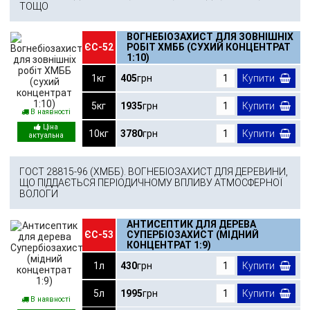
ТОЩО
ВОГНЕБІОЗАХИСТ ДЛЯ ЗОВНІШНІХ
ЄС-52
РОБІТ ХМББ (СУХИЙ КОНЦЕНТРАТ
1:10)
1кг
405
грн
Купити
5кг
1935
грн
Купити
В наявності
10кг
3780
грн
Купити
ГОСТ 28815-96 (ХМББ). ВОГНЕБІОЗАХИСТ ДЛЯ ДЕРЕВИНИ,
ЩО ПІДДАЄТЬСЯ ПЕРІОДИЧНОМУ ВПЛИВУ АТМОСФЕРНОЇ
ВОЛОГИ
АНТИСЕПТИК ДЛЯ ДЕРЕВА
ЄС-53
СУПЕРБІОЗАХИСТ (МІДНИЙ
КОНЦЕНТРАТ 1:9)
1л
430
грн
Купити
5л
1995
грн
Купити
В наявності