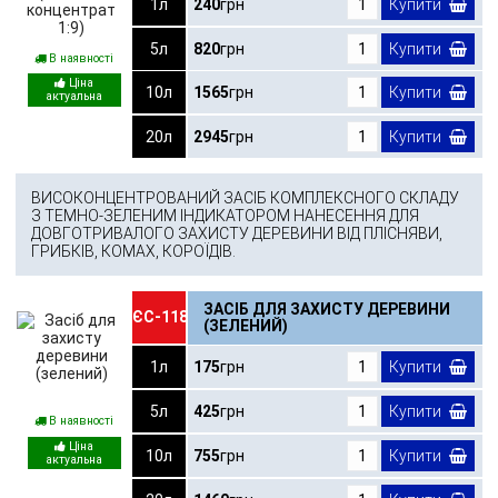
1л
240
грн
Купити
5л
820
грн
Купити
В наявності
10л
1565
грн
Купити
20л
2945
грн
Купити
ВИСОКОНЦЕНТРОВАНИЙ ЗАСІБ КОМПЛЕКСНОГО СКЛАДУ
З ТЕМНО-ЗЕЛЕНИМ ІНДИКАТОРОМ НАНЕСЕННЯ ДЛЯ
ДОВГОТРИВАЛОГО ЗАХИСТУ ДЕРЕВИНИ ВІД ПЛІСНЯВИ,
ГРИБКІВ, КОМАХ, КОРОЇДІВ.
ЗАСІБ ДЛЯ ЗАХИСТУ ДЕРЕВИНИ
ЄС-118
(ЗЕЛЕНИЙ)
1л
175
грн
Купити
5л
425
грн
Купити
В наявності
10л
755
грн
Купити