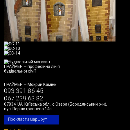
ПРАЙМЕР
—
Мокрий Камінь
093 391 86 45
067 239 63 82
07834
,
UA
,
Київська обл., с.Озера (Бородянський р-н)
,
вул. Першотравнева 14а
Прокласти маршрут