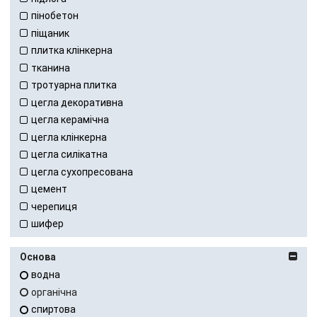
пінобетон
піщаник
плитка клінкерна
тканина
тротуарна плитка
цегла декоративна
цегла керамічна
цегла клінкерна
цегла силікатна
цегла сухопресована
цемент
черепиця
шифер
Основа
водна
органічна
спиртова