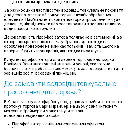
дозволяє їм проникати в деревину.
За рахунок цих властивостей водовідштовхувальне покриття
для дерева істотно збільшує термін служби оброблених
елементів. Пам'ятайте: покрити повторно просоченням буде
дешевше, ніж відновити або реставрувати зіпсовані впливом
води вироби і конструктив.
Декоративність гідрофобізатора полягає не в затемненні, а в
створенні крапельного ефекту. При попаданні води на
оброблене поверхню не виникає потьоків - замість цього на
поверхні будуть гарні краплі, які швидко висохнуть.
Купуйте гідрофобізатори для дерева торговельної марки
Праймер. Вони виготовлені на водній основі, екологічно
безпечні, легкі в роботі, а також можуть застосовуватися для
зовнішніх робіт і всередині приміщень.
Де замовити водовідштовхувальне
просочення для дерева?
В Україні якісну лакофарбову продукцію за прийнятною ціною
пропонує торгова марка Праймер. На цьому сайті інтернет-
магазину Праймер ви можете купити такі
водовідштовхувальні засоби:
Гідрофобізатор з сильним крапельним ефектом.