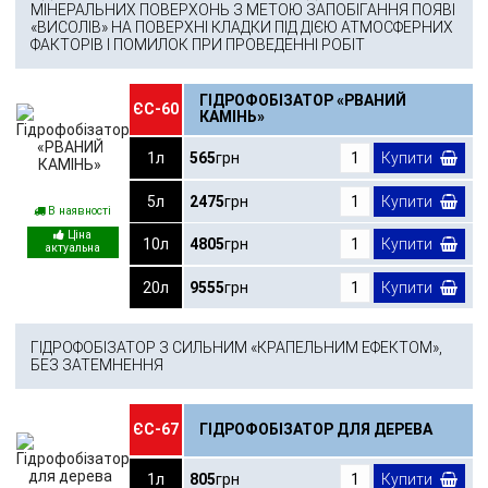
МІНЕРАЛЬНИХ ПОВЕРХОНЬ З МЕТОЮ ЗАПОБІГАННЯ ПОЯВІ
«ВИСОЛІВ» НА ПОВЕРХНІ КЛАДКИ ПІД ДІЄЮ АТМОСФЕРНИХ
ФАКТОРІВ І ПОМИЛОК ПРИ ПРОВЕДЕННІ РОБІТ
ГІДРОФОБІЗАТОР «РВАНИЙ
ЄС-60
КАМІНЬ»
1л
565
грн
Купити
5л
2475
грн
Купити
В наявності
10л
4805
грн
Купити
20л
9555
грн
Купити
ГІДРОФОБІЗАТОР З СИЛЬНИМ «КРАПЕЛЬНИМ ЕФЕКТОМ»,
БЕЗ ЗАТЕМНЕННЯ
ЄС-67
ГІДРОФОБІЗАТОР ДЛЯ ДЕРЕВА
1л
805
грн
Купити