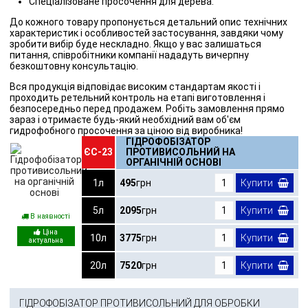
Спеціалізоване просочення для дерева.
До кожного товару пропонується детальний опис технічних
характеристик і особливостей застосування, завдяки чому
зробити вибір буде нескладно. Якщо у вас залишаться
питання, співробітники компанії нададуть вичерпну
безкоштовну консультацію.
Вся продукція відповідає високим стандартам якості і
проходить ретельний контроль на етапі виготовлення і
безпосередньо перед продажем. Робіть замовлення прямо
зараз і отримаєте будь-який необхідний вам об'єм
гидрофобного просочення за ціною від виробника!
ГІДРОФОБІЗАТОР
ЄС-23
ПРОТИВИСОЛЬНИЙ НА
ОРГАНІЧНІЙ ОСНОВІ
1л
495
грн
Купити
5л
2095
грн
Купити
В наявності
10л
3775
грн
Купити
20л
7520
грн
Купити
ГІДРОФОБІЗАТОР ПРОТИВИСОЛЬНИЙ ДЛЯ ОБРОБКИ