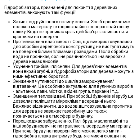
Гідрофобізатори, призначені для покриття дерев'яних
елементів, виконують такі функції:
Захист від руйнівного впливу вологи. Засіб проникає між
волокон матеріалу і створює на його поверхні найтоншу
плівку. Вода не проникає крізь цей бар'єр і залишається
краплями на поверхні.
Противисольні властивості. Солі, що використовувалися
для обробки дерев'яного конструктиву, не виступатимуть
на поверхні білими плямами і розводами. Після обробки
вода не проникає, солі не розчиняються і на виробах з
дерева немає висолів.
Усунення грибків і плісняви. Для дерев'яних елементів
вони вкрай згубні, а гідрофобізатори для дерева можуть з
ними ефективно боротися.
Зниження чутливості до циклів заморожування/
відтавання. Це особливо актуально для вуличних виробів
- альтанки, лави, містки, вхідна група, паркани і т.д.
Зменшення тепловіддачі. При обробці будинків зі зрубу це
дозволяє поліпшити мікроклімат всередині нього.
Важливо відзначити, що водовідштовхувальна пропитка
для дерева не заважає газообміну, що також
позначається на атмосфері в будинку.
Перешкоджає забрудненню. Пил, бруд, маслоподібні та
інші забруднювачі не потрапляють всередину матеріалу.
При появі бруду на поверхні його можна легко мити -
гідрофобна плівка витримує будь-які миючі склади і не