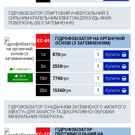
ГІДРОФОБІЗАТОР СПИРТОВИЙ УНІВЕРСАЛЬНИЙ З
СИЛЬНИМ КРАПЕЛЬНИМ ЕФЕКТОМ ДЛЯ БУДЬ-ЯКИХ
ПОВЕРХОНЬ (БЕЗ ЗАТЕМНЕННЯ)
ГІДРОФОБІЗАТОР НА ОРГАНІЧНІЙ
ЄС-69
ОСНОВІ (З ЗАТЕМНЕННЯМ)
1л
870
грн
Купити
3л
2550
грн
Купити
В наявності
10л
7740
грн
Купити
20л
15360
грн
Купити
ГІДРОФОБІЗАТОР З НАДАННЯМ ЗАТЕМНЕНОГО «МОКРОГО
ЕФЕКТУ» ДЛЯ ЗАХИСТУ ТА ДЕКОРАТИВНОЇ ОБРОБКИ
МІНЕРАЛЬНИХ ПОВЕРХОНЬ
ГІДРОФОБІЗАТОР
ПРОТИВИСОЛЬНИЙ НА
ЄС-123