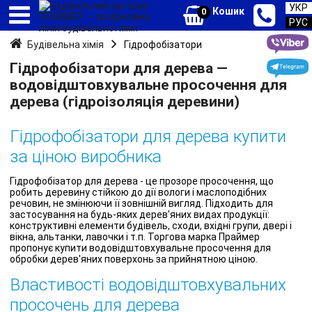
УКР
Кошик
0
РУС
Будівельна хімія
Гідрофобізатори
Гідрофобізатори для дерева —
водовідштовхувальне просочення для
дерева (гідроізоляція деревини)
Гідрофобізатори для дерева купити
за ціною виробника
Гідрофобізатор для дерева - це прозоре просочення, що
робить деревину стійкою до дії вологи і маслоподібних
речовин, не змінюючи її зовнішній вигляд. Підходить для
застосування на будь-яких дерев'яних видах продукції:
конструктивні елементи будівель, сходи, вхідні групи, двері і
вікна, альтанки, лавочки і т.п. Торгова марка Праймер
пропонує купити водовідштовхувальне просочення для
обробки дерев'яних поверхонь за прийнятною ціною.
Властивості водовідштовхувальних
просочень для дерева