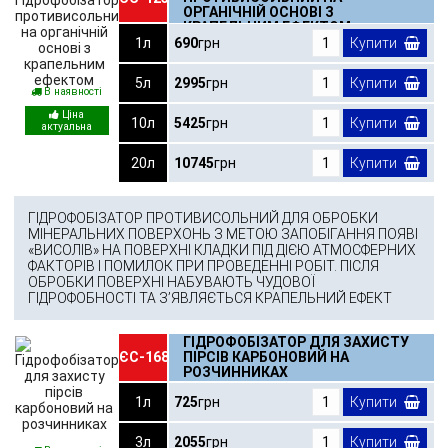
ОРГАНІЧНІЙ ОСНОВІ З
КРАПЕЛЬНИМ ЕФЕКТОМ
1л
690
грн
Купити
5л
2995
грн
Купити
В наявності
10л
5425
грн
Купити
20л
10745
грн
Купити
ГІДРОФОБІЗАТОР ПРОТИВИСОЛЬНИЙ ДЛЯ ОБРОБКИ
МІНЕРАЛЬНИХ ПОВЕРХОНЬ З МЕТОЮ ЗАПОБІГАННЯ ПОЯВІ
«ВИСОЛІВ» НА ПОВЕРХНІ КЛАДКИ ПІД ДІЄЮ АТМОСФЕРНИХ
ФАКТОРІВ І ПОМИЛОК ПРИ ПРОВЕДЕННІ РОБІТ. ПІСЛЯ
ОБРОБКИ ПОВЕРХНІ НАБУВАЮТЬ ЧУДОВОЇ
ГІДРОФОБНОСТІ ТА З’ЯВЛЯЄТЬСЯ КРАПЕЛЬНИЙ ЕФЕКТ
ГІДРОФОБІЗАТОР ДЛЯ ЗАХИСТУ
ЄС-168
ПІРСІВ КАРБОНОВИЙ НА
РОЗЧИННИКАХ
1л
725
грн
Купити
3л
2055
грн
Купити