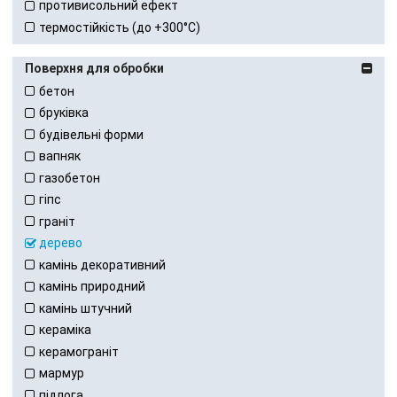
противисольний ефект
термостійкість (до +300°С)
Поверхня для обробки
бетон
бруківка
будівельні форми
вапняк
газобетон
гіпс
граніт
дерево
камінь декоративний
камінь природний
камінь штучний
кераміка
керамограніт
мармур
підлога