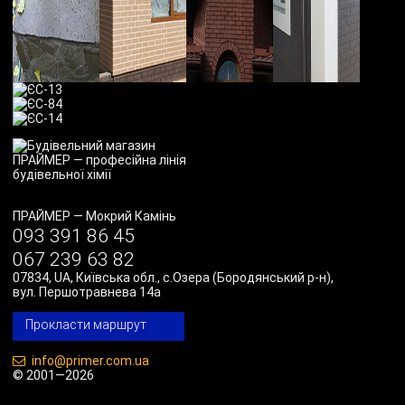
ПРАЙМЕР
—
Мокрий Камінь
093 391 86 45
067 239 63 82
07834
,
UA
,
Київська обл., с.Озера (Бородянський р-н)
,
вул. Першотравнева 14а
Прокласти маршрут
info@primer.com.ua
© 2001—2026