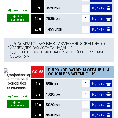
5л
3920
грн
Купити
В наявності
10л
7525
грн
Купити
20л
14590
грн
Купити
ГІДРОФОБІЗАТОР БЕЗ ЕФЕКТУ ЗМІНЕННЯ ЗОВНІШНЬОГО
ВИГЛЯДУ ДЛЯ ЗАХИСТУ ТА НАДАННЯ
ВОДОВІДШТОВХУЮЧИХ ВЛАСТИВОСТЕЙ ДЕРЕВ`ЯНИМ
ПОВЕРХНЯМ
ГІДРОФОБІЗАТОР НА ОРГАНІЧНІЙ
ЄС-68
ОСНОВІ БЕЗ ЗАТЕМНЕННЯ
1л
595
грн
Купити
3л
1720
грн
Купити
В наявності
10л
5020
грн
Купити
20л
9930
грн
Купити