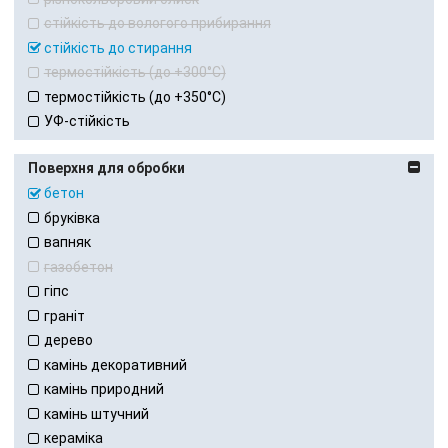
стійкість до вологого прибирання
стійкість до стирання
термостійкість (до +300°С)
термостійкість (до +350°С)
УФ-стійкість
Поверхня для обробки
бетон
бруківка
вапняк
газобетон
гіпс
граніт
дерево
камінь декоративний
камінь природний
камінь штучний
кераміка