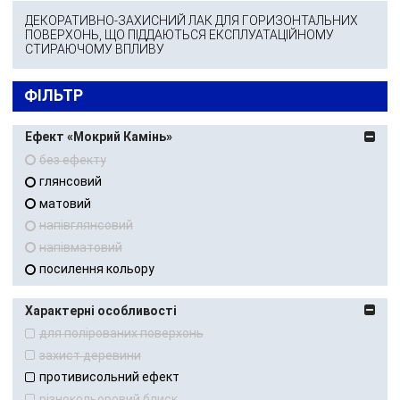
ДЕКОРАТИВНО-ЗАХИСНИЙ ЛАК ДЛЯ ГОРИЗОНТАЛЬНИХ
ПОВЕРХОНЬ, ЩО ПІДДАЮТЬСЯ ЕКСПЛУАТАЦІЙНОМУ
СТИРАЮЧОМУ ВПЛИВУ
ФІЛЬТР
Ефект «Мокрий Камінь»
без ефекту
глянсовий
матовий
напівглянсовий
напівматовий
посилення кольору
Характерні особливості
для полірованих поверхонь
захист деревини
противисольний ефект
різнокольоровий блиск