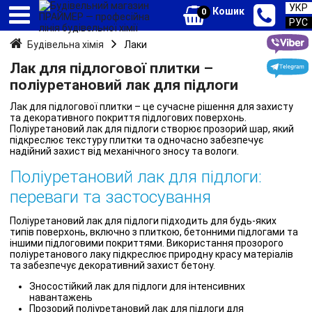
УКР
Кошик
0
РУС
Будівельна хімія
Лаки
Лак для підлогової плитки –
поліуретановий лак для підлоги
Лак для підлогової плитки – це сучасне рішення для захисту
та декоративного покриття підлогових поверхонь.
Поліуретановий лак для підлоги створює прозорий шар, який
підкреслює текстуру плитки та одночасно забезпечує
надійний захист від механічного зносу та вологи.
Поліуретановий лак для підлоги:
переваги та застосування
Поліуретановий лак для підлоги підходить для будь-яких
типів поверхонь, включно з плиткою, бетонними підлогами та
іншими підлоговими покриттями. Використання прозорого
поліуретанового лаку підкреслює природну красу матеріалів
та забезпечує декоративний захист бетону.
Зносостійкий лак для підлоги для інтенсивних
навантажень
Прозорий поліуретановий лак для підлоги для