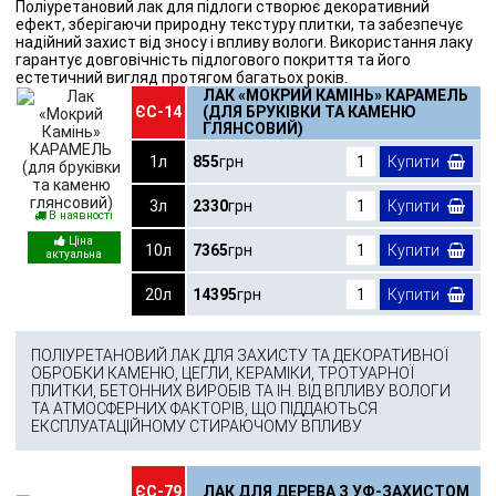
Поліуретановий лак для підлоги створює декоративний
ефект, зберігаючи природну текстуру плитки, та забезпечує
надійний захист від зносу і впливу вологи. Використання лаку
гарантує довговічність підлогового покриття та його
естетичний вигляд протягом багатьох років.
ЛАК «МОКРИЙ КАМІНЬ» КАРАМЕЛЬ
ЄС-14
(ДЛЯ БРУКІВКИ ТА КАМЕНЮ
ГЛЯНСОВИЙ)
1л
855
грн
Купити
3л
2330
грн
Купити
В наявності
10л
7365
грн
Купити
20л
14395
грн
Купити
ПОЛІУРЕТАНОВИЙ ЛАК ДЛЯ ЗАХИСТУ ТА ДЕКОРАТИВНОЇ
ОБРОБКИ КАМЕНЮ, ЦЕГЛИ, КЕРАМІКИ, ТРОТУАРНОЇ
ПЛИТКИ, БЕТОННИХ ВИРОБІВ ТА ІН. ВІД ВПЛИВУ ВОЛОГИ
ТА АТМОСФЕРНИХ ФАКТОРІВ, ЩО ПІДДАЮТЬСЯ
ЕКСПЛУАТАЦІЙНОМУ СТИРАЮЧОМУ ВПЛИВУ
ЄС-79
ЛАК ДЛЯ ДЕРЕВА З УФ-ЗАХИСТОМ