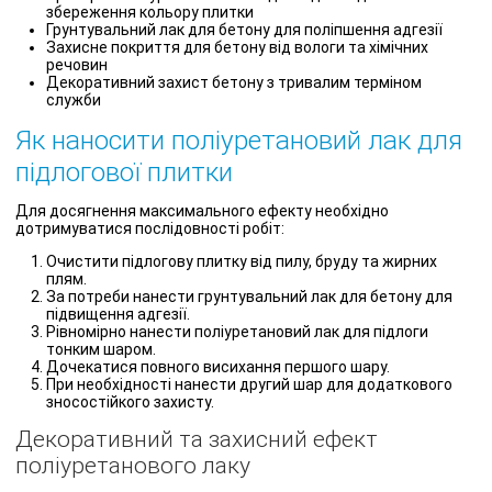
збереження кольору плитки
Грунтувальний лак для бетону для поліпшення адгезії
Захисне покриття для бетону від вологи та хімічних
речовин
Декоративний захист бетону з тривалим терміном
служби
Як наносити поліуретановий лак для
підлогової плитки
Для досягнення максимального ефекту необхідно
дотримуватися послідовності робіт:
Очистити підлогову плитку від пилу, бруду та жирних
плям.
За потреби нанести грунтувальний лак для бетону для
підвищення адгезії.
Рівномірно нанести поліуретановий лак для підлоги
тонким шаром.
Дочекатися повного висихання першого шару.
При необхідності нанести другий шар для додаткового
зносостійкого захисту.
Декоративний та захисний ефект
поліуретанового лаку