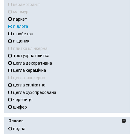
керамограніт
мармур
паркет
підлога
пінобетон
піщаник
плитка клінкерна
тротуарна плитка
цегла декоративна
цегла керамічна
цегла клінкерна
цегла силікатна
цегла сухопресована
черепиця
шифер
Основа
водна