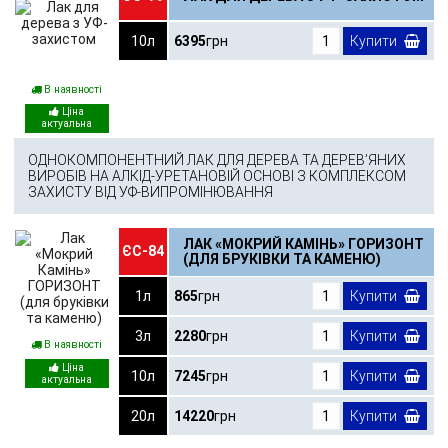
10л
6395
грн
Купити
В наявності
ОДНОКОМПОНЕНТНИЙ ЛАК ДЛЯ ДЕРЕВА ТА ДЕРЕВ’ЯНИХ
ВИРОБІВ НА АЛКІД-УРЕТАНОВІЙ ОСНОВІ З КОМПЛЕКСОМ
ЗАХИСТУ ВІД УФ-ВИПРОМІНЮВАННЯ
ЛАК «МОКРИЙ КАМІНЬ» ГОРИЗОНТ
ЄС-84
(ДЛЯ БРУКІВКИ ТА КАМЕНЮ)
1л
865
грн
Купити
3л
2280
грн
Купити
В наявності
10л
7245
грн
Купити
20л
14220
грн
Купити