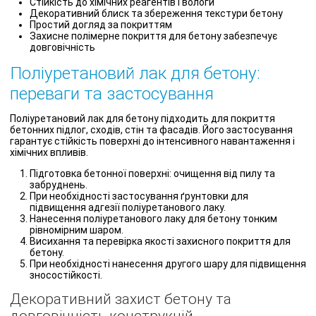
Стійкість до хімічних реагентів і вологи
Декоративний блиск та збереження текстури бетону
Простий догляд за покриттям
Захисне полімерне покриття для бетону забезпечує
довговічність
Поліуретановий лак для бетону:
переваги та застосування
Поліуретановий лак для бетону підходить для покриття
бетонних підлог, сходів, стін та фасадів. Його застосування
гарантує стійкість поверхні до інтенсивного навантаження і
хімічних впливів.
Підготовка бетонної поверхні: очищення від пилу та
забруднень.
При необхідності застосування ґрунтовки для
підвищення адгезії поліуретанового лаку.
Нанесення поліуретанового лаку для бетону тонким
рівномірним шаром.
Висихання та перевірка якості захисного покриття для
бетону.
При необхідності нанесення другого шару для підвищення
зносостійкості.
Декоративний захист бетону та
довговічність конструкцій