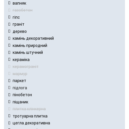
вапняк
газобетон
гіпс
граніт
дерево
камінь декоративний
камінь природний
камінь штучний
кераміка
керамограніт
мармур
паркет
підлога
пінобетон
піщаник
плитка клінкерна
тротуарна плитка
цегла декоративна