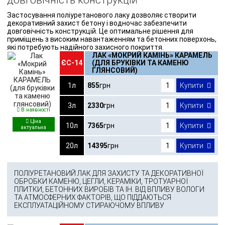
Застосування поліуретанового лаку дозволяє створити
декоративний захист бетону і водночас забезпечити
довговічність конструкцій. Це оптимальне рішення для
приміщень з високим навантаженням та бетонних поверхонь,
які потребують надійного захисного покриття.
ЛАК «МОКРИЙ КАМІНЬ» КАРАМЕЛЬ
ЄС-14
(ДЛЯ БРУКІВКИ ТА КАМЕНЮ
ГЛЯНСОВИЙ)
1л
855
грн
Купити
3л
2330
грн
Купити
В наявності
10л
7365
грн
Купити
20л
14395
грн
Купити
ПОЛІУРЕТАНОВИЙ ЛАК ДЛЯ ЗАХИСТУ ТА ДЕКОРАТИВНОЇ
ОБРОБКИ КАМЕНЮ, ЦЕГЛИ, КЕРАМІКИ, ТРОТУАРНОЇ
ПЛИТКИ, БЕТОННИХ ВИРОБІВ ТА ІН. ВІД ВПЛИВУ ВОЛОГИ
ТА АТМОСФЕРНИХ ФАКТОРІВ, ЩО ПІДДАЮТЬСЯ
ЕКСПЛУАТАЦІЙНОМУ СТИРАЮЧОМУ ВПЛИВУ