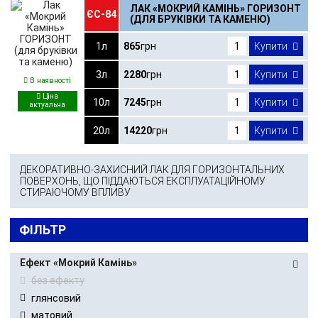
ЛАК «МОКРИЙ КАМІНЬ» ГОРИЗОНТ
ЄС-84
(ДЛЯ БРУКІВКИ ТА КАМЕНЮ)
1л
865
грн
Купити
3л
2280
грн
Купити
В наявності
10л
7245
грн
Купити
20л
14220
грн
Купити
ДЕКОРАТИВНО-ЗАХИСНИЙ ЛАК ДЛЯ ГОРИЗОНТАЛЬНИХ
ПОВЕРХОНЬ, ЩО ПІДДАЮТЬСЯ ЕКСПЛУАТАЦІЙНОМУ
СТИРАЮЧОМУ ВПЛИВУ
ФІЛЬТР
Ефект «Мокрий Камінь»
без ефекту
глянсовий
матовий