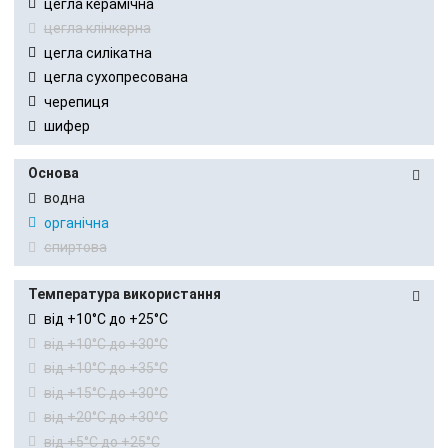
цегла керамічна
цегла клінкерна
цегла силікатна
цегла сухопресована
черепиця
шифер
Основа
водна
органічна
спиртова
Температура використання
від +10°C до +25°C
від +10°C до +30°C
від +10°C до +35°C
від +15°C до +30°C
від +20°C до +30°C
від +5°C до +25°C