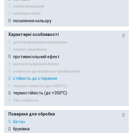
напівглянсовий
напівматовий
посилення кольору
Характерні особливості
для полірованих поверхонь
захист деревини
противисольний ефект
різнокольоровий блиск
стійкість до вологого прибирання
стійкість до стирання
термостійкість (до +300°С)
термостійкість (до +350°С)
УФ-стійкість
Поверхня для обробки
бетон
бруківка