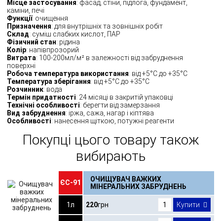
Місце застосування
: фасад, стіни, підлога, фундамент,
каміни, печі
Функції
: очищення
Призначення
: для внутрішніх та зовнішніх робіт
Склад
: суміш слабких кислот, ПАР
Фізичний стан
: рідина
Колір
: напівпрозорий
Витрата
: 100-200мл/м² в залежності від забруднення
поверхні
Робоча температура використання
: від +5°C до +35°C
Температура зберігання
: від +5°C до +35°C
Розчинник
: вода
Термін придатності
: 24 місяці в закритій упаковці
Технічні особливості
: берегти від замерзання
Вид забруднення
: іржа, сажа, нагар і кіптява
Особливості
: нанесення щіткою, потужні реагенти
Покупці цього товару також
вибирають
ОЧИЩУВАЧ ВАЖКИХ
ЄС-91
МІНЕРАЛЬНИХ ЗАБРУДНЕНЬ
1л
220
грн
Купити