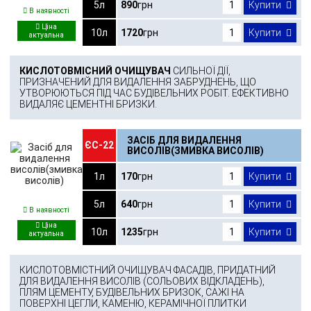
5л
890
грн
Купити
В наявності
10л
1720
грн
Купити
КИСЛОТОВМІСНИЙ ОЧИЩУВАЧ
СИЛЬНОЇ ДІЇ,
ПРИЗНАЧЕНИЙ ДЛЯ ВИДАЛЕННЯ ЗАБРУДНЕНЬ, ЩО
УТВОРЮЮТЬСЯ ПІД ЧАС БУДІВЕЛЬНИХ РОБІТ. ЕФЕКТИВНО
ВИДАЛЯЄ ЦЕМЕНТНІ БРИЗКИ.
ЗАСІБ ДЛЯ ВИДАЛЕННЯ
ЄС-22
ВИСОЛІВ(ЗМИВКА ВИСОЛІВ)
1л
170
грн
Купити
5л
640
грн
Купити
В наявності
10л
1235
грн
Купити
КИСЛОТОВМІСТНИЙ ОЧИЩУВАЧ ФАСАДІВ, ПРИДАТНИЙ
ДЛЯ ВИДАЛЕННЯ ВИСОЛІВ (СОЛЬОВИХ ВІДКЛАДЕНЬ),
ПЛЯМ ЦЕМЕНТУ, БУДІВЕЛЬНИХ БРИЗОК, САЖІ НА
ПОВЕРХНІ ЦЕГЛИ, КАМЕНЮ, КЕРАМІЧНОЇ ПЛИТКИ