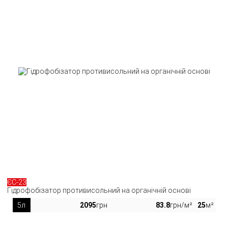
ЄС-23
Гідрофобізатор противисольний на органічній основі
5л
2095
грн
83.8
грн/м²
25
м²