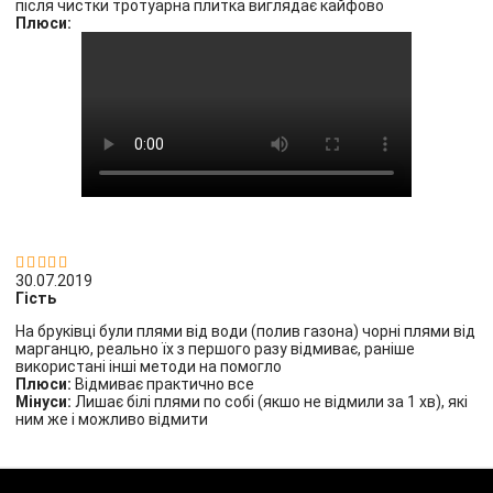
після чистки тротуарна плитка виглядає кайфово
Плюси:


30.07.2019
Гість
На бруківці були плями від води (полив газона) чорні плями від
марганцю, реально їх з першого разу відмиває, раніше
використані інші методи на помогло
Плюси:
Відмиває практично все
Мінуси:
Лишає білі плями по собі (якшо не відмили за 1 хв), які
ним же і можливо відмити