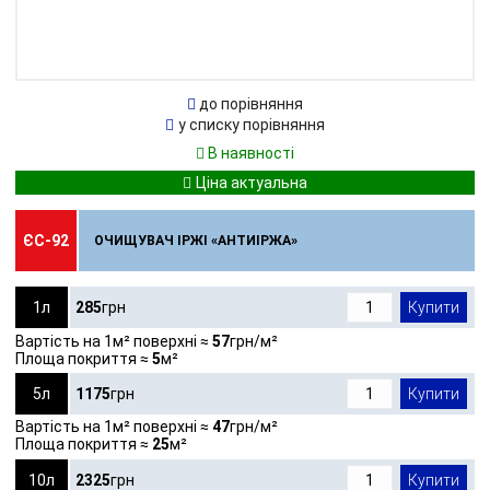
до порівняння
у списку порівняння
В наявності
ЄС-92
ОЧИЩУВАЧ ІРЖІ «АНТИІРЖА»
1л
285
грн
Купити
Вартість на 1м² поверхні ≈
57
грн/м²
Площа покриття ≈
5
м²
5л
1175
грн
Купити
Вартість на 1м² поверхні ≈
47
грн/м²
Площа покриття ≈
25
м²
10л
2325
грн
Купити