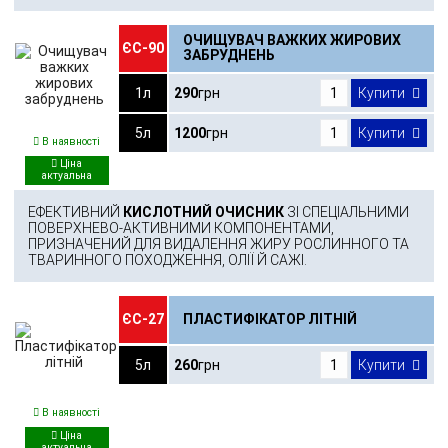
ОЧИЩУВАЧ ВАЖКИХ ЖИРОВИХ
ЄС-90
ЗАБРУДНЕНЬ
1л
290
грн
Купити
5л
1200
грн
Купити
В наявності
ЕФЕКТИВНИЙ
КИСЛОТНИЙ ОЧИСНИК
ЗІ СПЕЦІАЛЬНИМИ
ПОВЕРХНЕВО-АКТИВНИМИ КОМПОНЕНТАМИ,
ПРИЗНАЧЕНИЙ ДЛЯ ВИДАЛЕННЯ ЖИРУ РОСЛИННОГО ТА
ТВАРИННОГО ПОХОДЖЕННЯ, ОЛІЇ Й САЖІ.
ЄС-27
ПЛАСТИФІКАТОР ЛІТНІЙ
5л
260
грн
Купити
В наявності