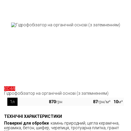
ЄС-69
Гідрофобізатор на органічній основі (з затемненням)
1л
870
грн
87
грн/м²
10
м²
ТЕХНІЧНІ ХАРАКТЕРИСТИКИ
Поверхні для обробки
: камінь природний, цегла керамічна,
кераміка, бетон, шифер, черепиця, тротуарна плитка, граніт