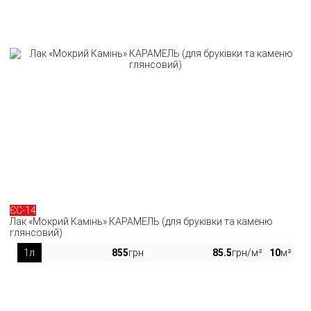
ЄС-14
Лак «Мокрий Камінь» КАРАМЕЛЬ (для бруківки та каменю
глянсовий)
1л
855
грн
85.5
грн/м²
10
м²