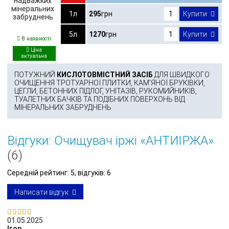
1л
295
грн
Купити
5л
1270
грн
Купити
В наявності
ПОТУЖНИЙ
КИСЛОТОВМІСТНИЙ ЗАСІБ
ДЛЯ ШВИДКОГО
ОЧИЩЕННЯ ТРОТУАРНОЇ ПЛИТКИ, КАМ’ЯНОЇ БРУКІВКИ,
ЦЕГЛИ, БЕТОННИХ ПІДЛОГ, УНІТАЗІВ, РУКОМИЙНИКІВ,
ТУАЛЕТНИХ БАЧКІВ ТА ПОДІБНИХ ПОВЕРХОНЬ ВІД
МІНЕРАЛЬНИХ ЗАБРУДНЕНЬ
Відгуки: Очищувач іржі «АНТИІРЖА»
(6)
Середній рейтинг:
5
, відгуків:
6
Написати відгук


01.05.2025
Ігор