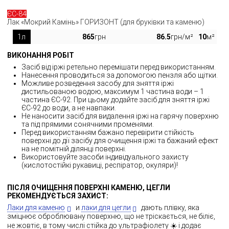
ЄС-84
Лак «Мокрий Камінь» ГОРИЗОНТ (для бруківки та каменю)
1л
865
грн
86.5
грн/м²
10
м²
ВИКОНАННЯ РОБІТ
Засіб від іржі ретельно перемішати перед використанням.
Нанесення проводиться за допомогою пензля або щітки.
Можливе розведення засобу для зняття іржі
дистильованою водою, максимум 1 частина води – 1
частина ЄС-92. При цьому додайте засіб для зняття іржі
ЄС-92 до води, а не навпаки.
Не наносити засіб для видалення іржі на гарячу поверхню
та під прямими сонячними променями.
Перед використанням бажано перевірити стійкість
поверхні до дії засібу для очищення іржі та бажаний ефект
на не помітній ділянці поверхні.
Використовуйте засоби індивідуального захисту
(кислотостійкі рукавиці, респіратор, окуляри)!
ПІСЛЯ ОЧИЩЕННЯ ПОВЕРХНІ КАМЕНЮ, ЦЕГЛИ
РЕКОМЕНДУЄТЬСЯ ЗАХИСТ:
Лаки для каменю
и
лаки для цегли
дають плівку, яка
зміцнює оброблювану поверхню, що не тріскається, не біліє,
не жовтіє, в тому числі стійка до ультрафіолету ☀️ і додає