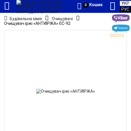
УКР
Кошик
0
РУС
Будівельна хімія
Очищувачі
Очищувач іржі «АНТИІРЖА» ЄС-92

