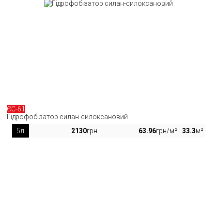
ЄС-61
Гідрофобізатор силан-силоксановий
5л
2130
грн
63.96
грн/м²
33.3
м²