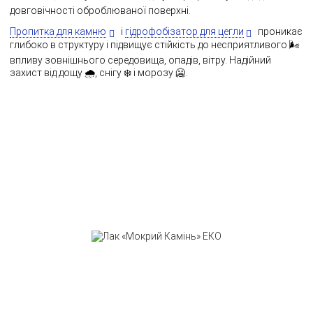
довговічності оброблюваної поверхні.
Пропитка для камню
і
гідрофобізатор для цегли
проникає
глибоко в структуру і підвищує стійкість до несприятливого 🌬️
впливу зовнішнього середовища, опадів, вітру. Надійний
захист від дощу 🌧️, снігу ❄️ і морозу 🥶.