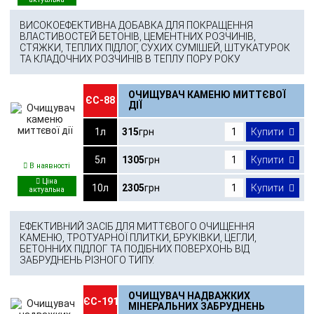
ВИСОКОЕФЕКТИВНА ДОБАВКА ДЛЯ ПОКРАЩЕННЯ
ВЛАСТИВОСТЕЙ БЕТОНІВ, ЦЕМЕНТНИХ РОЗЧИНІВ,
СТЯЖКИ, ТЕПЛИХ ПІДЛОГ, СУХИХ СУМІШЕЙ, ШТУКАТУРОК
ТА КЛАДОЧНИХ РОЗЧИНІВ В ТЕПЛУ ПОРУ РОКУ
ОЧИЩУВАЧ КАМЕНЮ МИТТЄВОЇ
ЄС-88
ДІЇ
1л
315
грн
Купити
5л
1305
грн
Купити
В наявності
10л
2305
грн
Купити
ЕФЕКТИВНИЙ ЗАСІБ ДЛЯ МИТТЄВОГО ОЧИЩЕННЯ
КАМЕНЮ, ТРОТУАРНОЇ ПЛИТКИ, БРУКІВКИ, ЦЕГЛИ,
БЕТОННИХ ПІДЛОГ ТА ПОДІБНИХ ПОВЕРХОНЬ ВІД
ЗАБРУДНЕНЬ РІЗНОГО ТИПУ.
ОЧИЩУВАЧ НАДВАЖКИХ
ЄС-191
МІНЕРАЛЬНИХ ЗАБРУДНЕНЬ