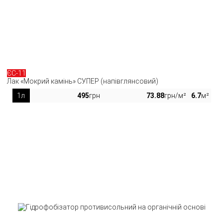
ЄС-11
Лак «Мокрий камінь» СУПЕР (напівглянсовий)
1л
495
грн
73.88
грн/м²
6.7
м²