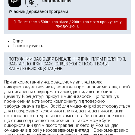
єВідновлення
Учасник державної програми
Повертаємо 500грн за відео / 200грн за фото про куплену
продукцію!
Опис
Також купують
ПОТУЖНИЙ ЗАСІБ ДЛЯ ВИДАЛЕННЯ ІРЖІ, ПЛЯМ ПІСЛЯ ІРЖІ,
ЗАСТАРІЛОЇ ІРЖІ, САЖІ, СЛІДІВ ЖОРСТКОСТІ ВОДИ,
ВАПНЯКОВИХ ВІДКЛАДЕНЬ
При використанні у нерозведеному вигляді може
використовуватися як відновлювач іржі чорних металів, засіб
для видалення слідів іржі та засіб для видалення бризок
цементу. В рецептурі присутні миючі засоби, що поліпшує
проникнення активного компоненту під поверхню
забруднювачів та іржі. Засіб для чищення іржі застосовується
для глазурованої керамічної плитки, цегли, цегляної кладки,
полірованого натурального каменю та бетонних поверхонь,
що стійкі до дії кислотних розчинів. Також може бути
використаний для м'якого травлення бетону. Розчин для
очищення від іржі у нерозведеному вигляді НЕ рекомендовано