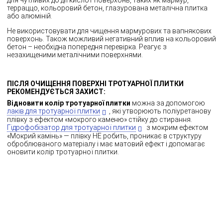
для чутливих до дії кислот поверхонь, таких як мармур,
терраццо, кольоровий бетон, глазурована металічна плитка
або алюміній.
Не використовувати для чищення мармурових та вапнякових
поверхонь. Також можливий негативний вплив на кольоровий
бетон – необхідна попередня перевірка. Реагує з
незахищеними металічними поверхнями.
ПІСЛЯ ОЧИЩЕННЯ ПОВЕРХНІ ТРОТУАРНОЇ ПЛИТКИ
РЕКОМЕНДУЄТЬСЯ ЗАХИСТ:
Відновити колір тротуарної плитки
можна за допомогою
лаків для тротуарної плитки
, які утворюють поліуретанову
плівку з ефектом «мокрого каменю» стійку до стирання.
Гідрофобізатор для тротуарної плитки
з мокрим ефектом
«Мокрий камінь» — плівку НЕ робить, проникає в структуру
оброблюваного матеріалу і має матовий ефект і допомагає
оновити колір тротуарної плитки.