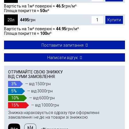
Вартість на 1м² поверхні ≈
46.5
грн/м²
Площа покриття ≈
50
м²
20л
4495
грн
Купити
Вартість на 1м² поверхні ≈
44.95
грн/м²
Площа покриття ≈
100
м²
Поставити запитання
Написати відгук
ОТРИМАЙТЕ СВОЮ ЗНИЖКУ
ВІД СУМИ ЗАМОВЛЕННЯ:
3%
— від 1500грн
5%
— від 3000грн
10%
— від 6000грн
15%
— від 10000грн
Знижка нараховується одразу при оформленні
замовлення і не діє на товари зі знижкою.