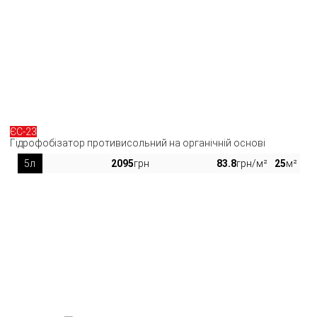
ЄС-23
Гідрофобізатор противисольний на органічній основі
5л
2095
грн
83.8
грн/м²
25
м²