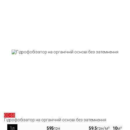
ЄС-68
Гідрофобізатор на органічній основі без затемнення
1л
595
грн
59.5
грн/м²
10
м²