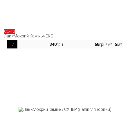
ЄС-10
Лак «Мокрий Камінь» ЕКО
1л
340
грн
68
грн/м²
5
м²