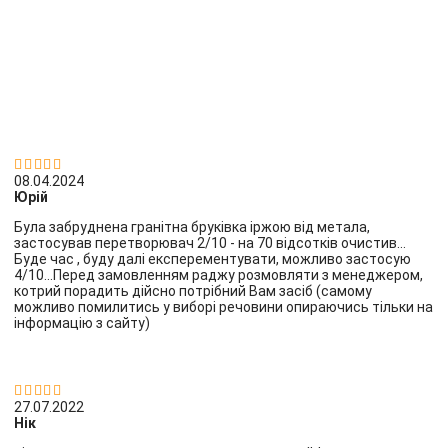


08.04.2024
Юрій
Була забруднена гранітна бруківка іржою від метала,
застосував перетворювач 2/10 - на 70 відсотків очистив...
Буде час , буду далі експерементувати, можливо застосую
4/10...Перед замовленням раджу розмовляти з менеджером,
котрий порадить дійсно потрібний Вам засіб (самому
можливо помилитись у виборі речовини опираючись тільки на
інформацію з сайту)


27.07.2022
Нік