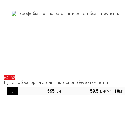
ЄС-68
Гідрофобізатор на органічній основі без затемнення
1л
595
грн
59.5
грн/м²
10
м²