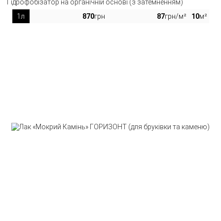
Гідрофобізатор на органічній основі (з затемненням)
1л
870
грн
87
грн/м²
10
м²