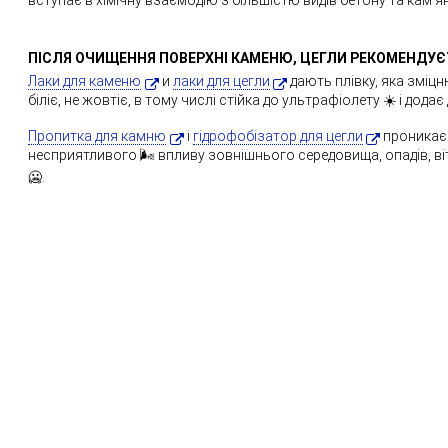
ПІСЛЯ ОЧИЩЕННЯ ПОВЕРХНІ КАМЕНЮ, ЦЕГЛИ РЕКОМЕНДУЄ
Лаки для каменю
и
лаки для цегли
дають плівку, яка зміц
біліє, не жовтіє, в тому числі стійка до ультрафіолету ☀️ і дод
Пропитка для камню
і
гідрофобізатор для цегли
проникає 
несприятливого 🌬️ впливу зовнішнього середовища, опадів, вітру
🥶.