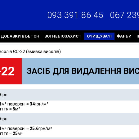
067 23
093 391 86 45
ДОБАВКИ В БЕТОН
ВОГНЕБІОЗАХИСТ
ОЧИЩУВАЧІ
ФАРБИ
солів ЄС-22 (змивка висолів)
-22
ЗАСІБ ДЛЯ ВИДАЛЕННЯ ВИС
0
грн
1м² поверхні ≈
34
грн/м²
иття ≈
5
м²
0
грн
1м² поверхні ≈
25.6
грн/м²
иття ≈
25
м²