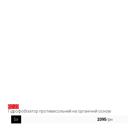
ЄС-23
Гідрофобізатор противисольний на органічній основі
5л
2095
грн