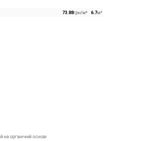
73.88
грн/м²
6.7
м²