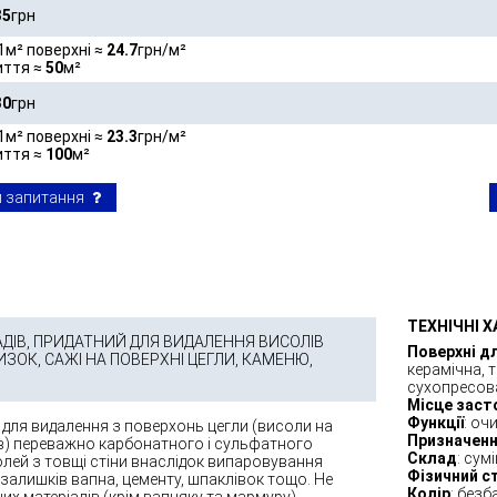
35
грн
1м² поверхні ≈
24.7
грн/м²
иття ≈
50
м²
30
грн
1м² поверхні ≈
23.3
грн/м²
иття ≈
100
м²
 запитання
ТЕХНІЧНІ 
ДІВ, ПРИДАТНИЙ ДЛЯ ВИДАЛЕННЯ ВИСОЛІВ
Поверхні д
ИЗОК, САЖІ НА ПОВЕРХНІ ЦЕГЛИ, КАМЕНЮ,
керамічна, 
сухопресов
Місце заст
Функції
: оч
для видалення з поверхонь цегли (висоли на
Призначен
лів) переважно карбонатного і сульфатного
Склад
: сум
лей з товщі стіни внаслідок випаровування
Фізичний с
залишків вапна, цементу, шпаклівок тощо. Не
Колір
: без
их матеріалів (крім вапняку та мармуру).