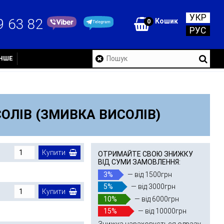
УКР
9 63 82
Кошик
0
РУС
ІНШЕ
ОЛІВ (ЗМИВКА ВИСОЛІВ)
Купити
ОТРИМАЙТЕ СВОЮ ЗНИЖКУ
ВІД СУМИ ЗАМОВЛЕННЯ:
3%
— від 1500грн
5%
— від 3000грн
Купити
10%
— від 6000грн
15%
— від 10000грн