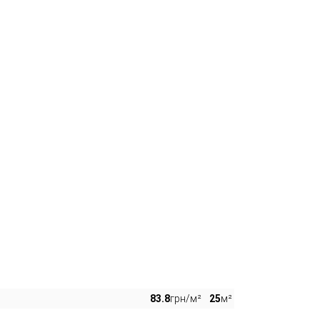
83.8
грн/м²
25
м²