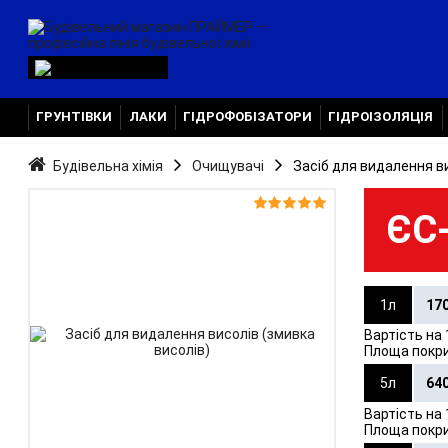
ГРУНТІВКИ
ЛАКИ
ГІДРОФОБІЗАТОРИ
ГІДРОІЗОЛЯЦІЯ
Будівельна хімія
Очищувачі
Засіб для видалення ви


ЄС
1л
17
Вартість на 
Площа покр
5л
64
Вартість на 
Площа покр