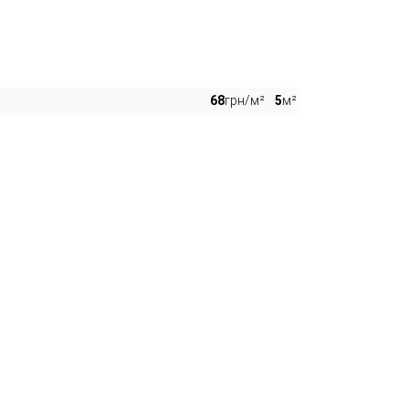
68
грн/м²
5
м²