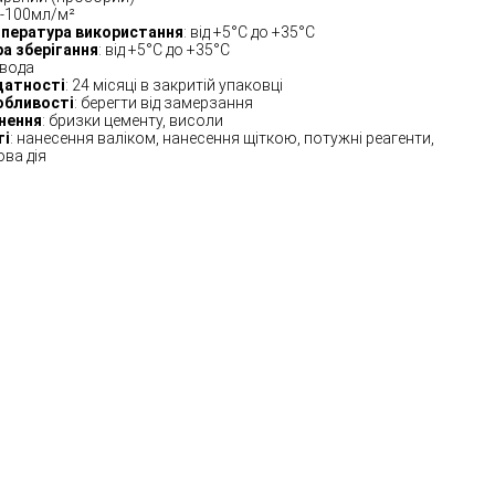
0-100мл/м²
пература використання
: від +5°C до +35°C
а зберігання
: від +5°C до +35°C
 вода
датності
: 24 місяці в закритій упаковці
собливості
: берегти від замерзання
нення
: бризки цементу, висоли
ті
: нанесення валіком, нанесення щіткою, потужні реагенти,
ва дія