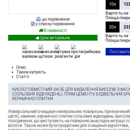
10л
12
Вартість на 
Площа покр
до порівняння
у списку порівняння
20л
23
В наявності
Вартість на 
Площа покр
Поставити
Опис
Також купують
Статті
КИСЛОТОВМІСТНИЙ ЗАСІБ ДЛЯ ВИДАЛЕННЯ ВИСОЛІВ З ФАСА
(СОЛЬОВИХ ВІДКЛАДЕНЬ), ПЛЯМ ЦЕМЕНТУ, БУДІВЕЛЬНИХ БР
КЕРАМІЧНОЇ ПЛИТКИ
Універсальний очищувач мінеральних поверхонь призначений 
цеглі), каменю, керамічної плитки сольових відкладень (висо
походження, що виступають на поверхню внаслідок міграції со
вологи. Також може бути придатним для очищення від кіптяви, 
вступає в хімічну взаємодію з більшістю видів бетону та кам’ян