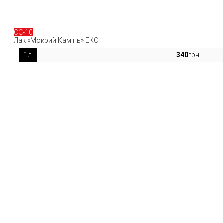
ЄС-10
Лак «Мокрий Камінь» ЕКО
1л
340
грн