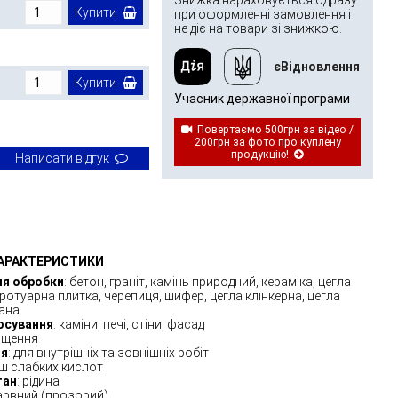
Знижка нараховується одразу
Купити
при оформленні замовлення і
не діє на товари зі знижкою.
єВідновлення
Купити
Учасник державної програми
Повертаємо 500грн за відео /
200грн за фото про куплену
продукцію!
Написати відгук
ХАРАКТЕРИСТИКИ
ля обробки
: бетон, граніт, камінь природний, кераміка, цегла
тротуарна плитка, черепиця, шифер, цегла клінкерна, цегла
ана
осування
: каміни, печі, стіни, фасад
ищення
ня
: для внутрішніх та зовнішніх робіт
іш слабких кислот
тан
: рідина
барвний (прозорий)