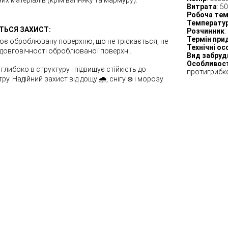
Витрата
: 5
Робоча тем
Температур
ТЬСЯ ЗАХИСТ:
Розчинник
:
Термін при
нює оброблювану поверхню, що не тріскається, не
Технічні о
ає довговічності оброблюваної поверхні.
Вид забруд
Особливос
глибоко в структуру і підвищує стійкість до
протигрибко
. Надійний захист від дощу 🌧️, снігу ❄️ і морозу