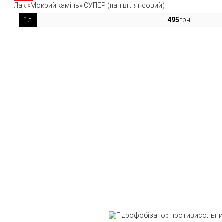
Лак «Мокрий камінь» СУПЕР (напівглянсовий)
1л
495
грн